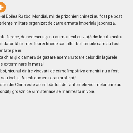
e-al Doilea Război Mondial, mii de prizonieri chinezi au fost pe post
perienţe militare organizat de către armata imperială japoneză,
e feroce, de nedescris şi nu au mai ieşit cu viaţă din locul sinistru
 datorită ciumei, febrei tifoide sau altor boli teribile care au fost
ntate pe ei.
ista chiar şi o cameră de gazare asemănătoare celor din lagărele
de exterminare în masă!
oi, nicunul dintre vinovaţii de crime împotriva omenirii nu a fost
sau închis. Aceşti oamenii erau protejaţi!
nistru din China este acum bântuit de fantomele victimelor care au
 condiţii groaznice şi misteriase se manifestă în voie.