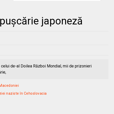
 puşcărie japoneză
l celui de-al Doilea Război Mondial, mii de prizonieri
rie,
 Macedoniei
ziei naziste în Cehoslovacia