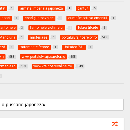
etat
armata imperială japoneză
bântuit
1
1
5
cobai
condiţii groaznice
crime împotriva omenirii
1
1
1
Fantomele
fantomele victimelor
febrei tifoide
3
1
1
Manciuria
misteriase
portalulvrajitoarelor.ro
1
1
549
neză
tratamente feroce
Unitatea 731
1
1
1
com
www.portalulvrajitoarelor.ro
583
555
romania.ro
www.vrajitoareonline.ro/
583
549
8