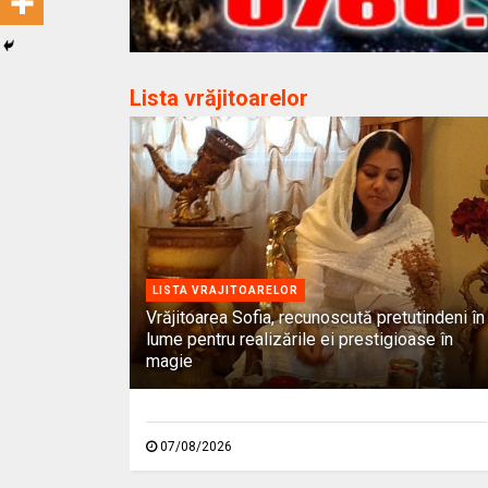
Lista vrăjitoarelor
LISTA VRAJITOARELOR
Vrăjitoarea Sofia, recunoscută pretutindeni în
lume pentru realizările ei prestigioase în
magie
07/08/2026