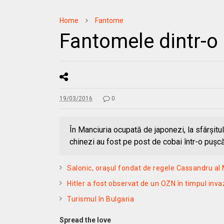
Home
Fantome
Fantomele dintr-o
19/03/2016
0
În Manciuria ocupată de japonezi, la sfârşitu
chinezi au fost pe post de cobai într-o puşcă
Salonic, oraşul fondat de regele Cassandru al
Hitler a fost observat de un OZN în timpul inva
Turismul în Bulgaria
Spread the love