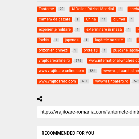
Fantome
Al Doilea Război Mondial
anch
29
4
cameră de gazare
China
ciumei
1
11
1
experienţe militare
exterminare în masă
1
1
închis
japonezi
lagărele naziste
1
1
1
prizonieri chinezi
protejaţi
puşcărie japo
1
1
vrajitoareonline.ro
www.international-witches.
575
www.vrajitoare-online.com
www.vrajitoareledin
584
www.vrajitoarero.com
www.vrajitoarero.ro
691
57
RECOMMENDED FOR YOU