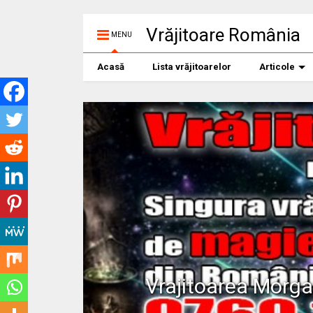
Vrăjitoare România
MENU
Acasă
Lista vrăjitoarelor
Articole
Vrajitoarea Morg