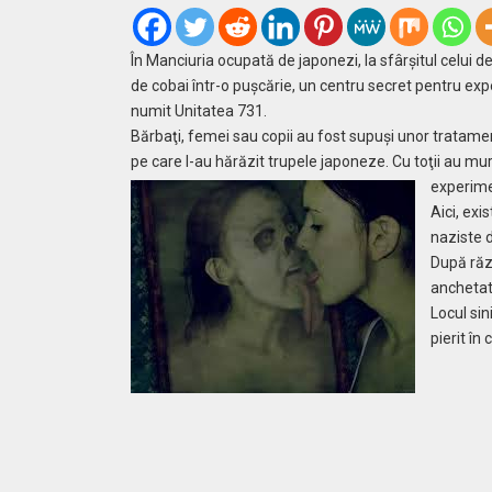
În Manciuria ocupată de japonezi, la sfârşitul celui d
de cobai într-o puşcărie, un centru secret pentru ex
numit Unitatea 731.
Bărbaţi, femei sau copii au fost supuşi unor tratament
pe care l-au hărăzit trupele japoneze. Cu toţii au murit
experime
Aici, ex
naziste 
După răzb
anchetat 
Locul si
pierit în