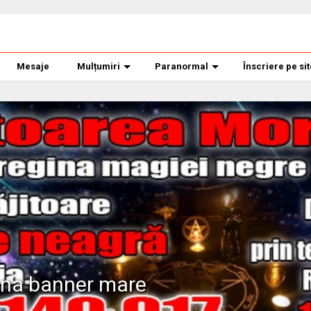
Mesaje
Mulțumiri
Paranormal
Înscriere pe si
ana banner mare