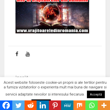
Insolit
Acest website foloseste cookie-uri proprii si ale tertilor pentru
a furniza vizitatorilor o experienta mult mai buna de navigare si
Extratereştrii se joacă cu spaţiu-
servicii adaptate nevoilor si interesului fiecaruia.
Acceptă
timpul
15/11/2022
Citește mai mult
Respinge
Spread the loveConform oamenilor
de ştiinţă, o civilizaţie extraterestră