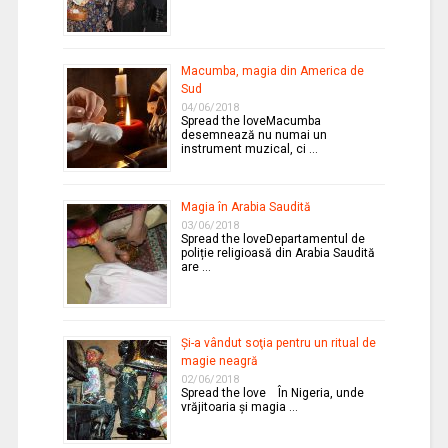
Macumba, magia din America de
Sud
04/06/2018
Spread the loveMacumba
desemnează nu numai un
instrument muzical, ci …
Magia în Arabia Saudită
03/06/2018
Spread the loveDepartamentul de
poliție religioasă din Arabia Saudită
are …
Şi-a vândut soţia pentru un ritual de
magie neagră
02/06/2018
Spread the love În Nigeria, unde
vrăjitoaria şi magia …