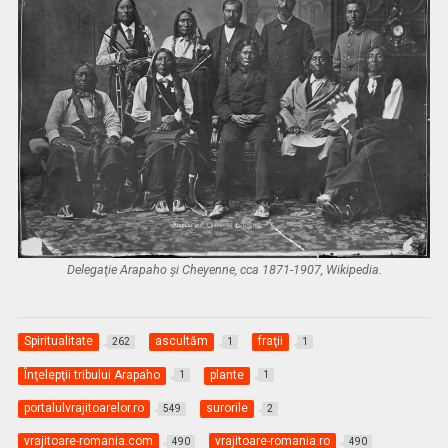
Delegaţie Arapaho şi Cheyenne, cca 1871-1907, Wikipedia.
Spiritualitate
ascultăm
fraţii
262
1
1
Înţelepţii tribului Arapaho
plante
1
1
portalulvrajitoarelor.ro
surorile
549
2
vrajitoare-romania.com
vrajitoare-romania.ro
490
490