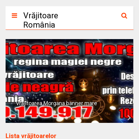
Vrăjitoare
România
Vrajitoarea Morgana banner mare
Lista vrăjitoarelor