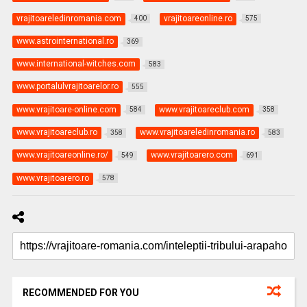
vrajitoareledinromania.com
vrajitoareonline.ro
400
575
www.astrointernational.ro
369
www.international-witches.com
583
www.portalulvrajitoarelor.ro
555
www.vrajitoare-online.com
www.vrajitoareclub.com
584
358
www.vrajitoareclub.ro
www.vrajitoareledinromania.ro
358
583
www.vrajitoareonline.ro/
www.vrajitoarero.com
549
691
www.vrajitoarero.ro
578
RECOMMENDED FOR YOU