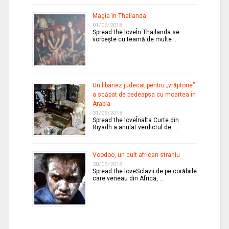
Magia în Thailanda
01/06/2018
Spread the loveÎn Thailanda se
vorbeşte cu teamă de multe …
Un libanez judecat pentru „vrăjitorie”
a scăpat de pedeapsa cu moartea în
Arabia
31/05/2018
Spread the loveÎnalta Curte din
Riyadh a anulat verdictul de …
Voodoo, un cult african straniu
30/05/2018
Spread the loveSclavii de pe corăbiile
care veneau din Africa, …