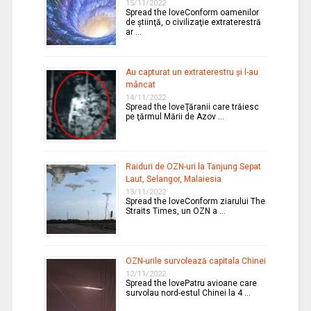
15/11/2022
Spread the loveConform oamenilor
de ştiinţă, o civilizaţie extraterestră
ar …
Au capturat un extraterestru şi l-au
mâncat
14/11/2022
Spread the loveŢăranii care trăiesc
pe ţărmul Mării de Azov …
Raiduri de OZN-uri la Tanjung Sepat
Laut, Selangor, Malaiesia
13/11/2022
Spread the loveConform ziarului The
Straits Times, un OZN a …
OZN-urile survolează capitala Chinei
12/11/2022
Spread the lovePatru avioane care
survolau nord-estul Chinei la 4 …