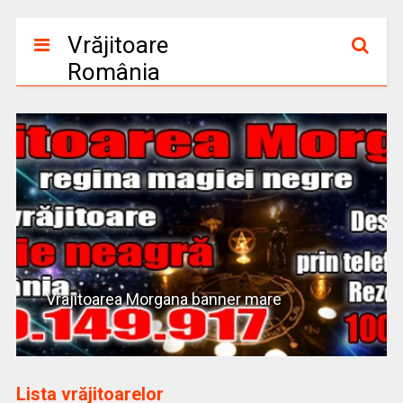
Vrăjitoare
România
Vrajitoarea Morgana banner mare
Lista vrăjitoarelor