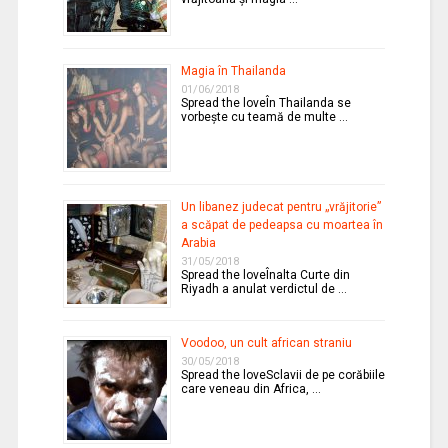
Magia în Thailanda
01/06/2018
Spread the loveÎn Thailanda se
vorbeşte cu teamă de multe …
Un libanez judecat pentru „vrăjitorie”
a scăpat de pedeapsa cu moartea în
Arabia
31/05/2018
Spread the loveÎnalta Curte din
Riyadh a anulat verdictul de …
Voodoo, un cult african straniu
30/05/2018
Spread the loveSclavii de pe corăbiile
care veneau din Africa, …