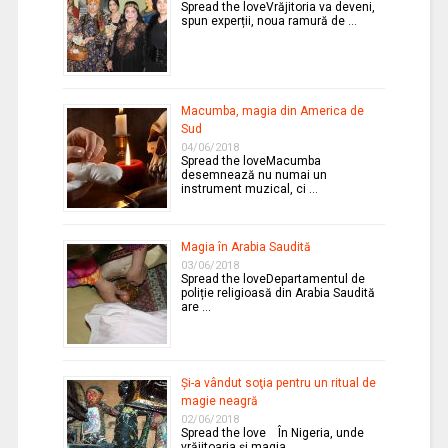
Spread the loveVrăjitoria va deveni,
spun experții, noua ramură de …
Macumba, magia din America de
Sud
04/06/2018
Spread the loveMacumba
desemnează nu numai un
instrument muzical, ci …
Magia în Arabia Saudită
03/06/2018
Spread the loveDepartamentul de
poliție religioasă din Arabia Saudită
are …
Şi-a vândut soţia pentru un ritual de
magie neagră
02/06/2018
Spread the love În Nigeria, unde
vrăjitoaria şi magia …