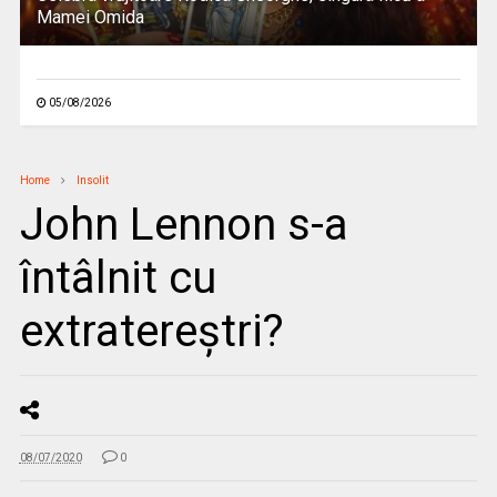
Mamei Omida
05/08/2026
Home
Insolit
John Lennon s-a
întâlnit cu
extratereştri?
08/07/2020
0