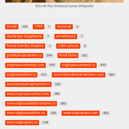
foto de Roy Kerwood sursa Wikipedia
Insolit
1980
asasinat
194
1
2
declaraţie stupefiantă
extratereştri
1
7
fostul membru Beatles
John Lennon
1
3
portalulvrajitoarelor.ro
Rock fame
549
352
vrajitoare-romania.com
vrajitoare-romania.ro
490
490
vrajitoareonline.ro
www.international-witches.com
575
583
www.portalulvrajitoarelor.ro
555
www.vrajitoare-online.com
584
www.vrajitoareledinromania.ro
583
www.vrajitoareonline.ro/
www.vrajitoarero.com
549
693
www.vrajitoarero.ro
578