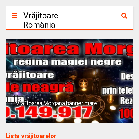
Vrăjitoare
România
Vrajitoarea Morgana banner mare
Lista vrăjitoarelor