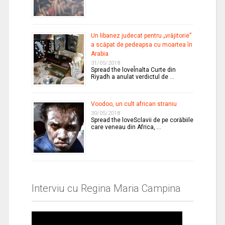
Un libanez judecat pentru „vrăjitorie”
a scăpat de pedeapsa cu moartea în
Arabia
31/05/2018
Spread the loveÎnalta Curte din
Riyadh a anulat verdictul de …
Voodoo, un cult african straniu
30/05/2018
Spread the loveSclavii de pe corăbiile
care veneau din Africa, …
Interviu cu Regina Maria Campina