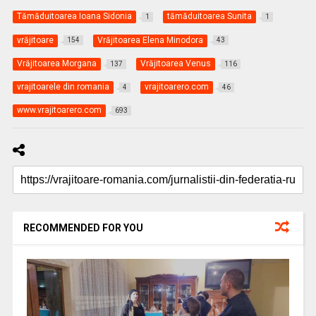
Tămăduitoarea Ioana Sidonia
tămăduitoarea Sunita
1
1
vrăjitoare
Vrăjitoarea Elena Minodora
154
43
Vrăjitoarea Morgana
Vrăjitoarea Venus
137
116
vrajitoarele din romania
vrajitoarero.com
4
46
www.vrajitoarero.com
693
RECOMMENDED FOR YOU