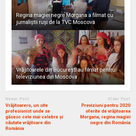
Regina magiei negre Morgana a filmat cu
jurnaliștii ruși de la TVC Moscova
Vrăjitoarele din București au filmat pentru
televiziunea din Moscova
Newer Post
Older Post
Vrăjitoarero, un site
Previziuni pentru 2020
profesionist unde se
oferite de vrăjitoarea
găsesc cele mai celebre și
Morgana, regina magiei
căutate vrăjitoare din
negre din România
România