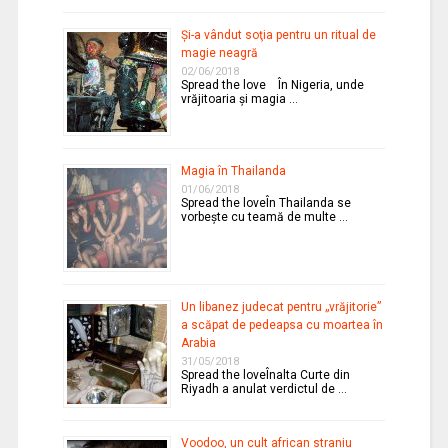
Şi-a vândut soţia pentru un ritual de
magie neagră
02/06/2018
Spread the love În Nigeria, unde
vrăjitoaria şi magia …
Magia în Thailanda
01/06/2018
Spread the loveÎn Thailanda se
vorbeşte cu teamă de multe …
Un libanez judecat pentru „vrăjitorie”
a scăpat de pedeapsa cu moartea în
Arabia
31/05/2018
Spread the loveÎnalta Curte din
Riyadh a anulat verdictul de …
Voodoo, un cult african straniu