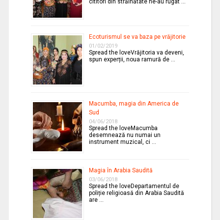
cititori din străinătate ne-au rugat …
Ecoturismul se va baza pe vrăjitorie
01/02/2019
Spread the loveVrăjitoria va deveni,
spun experții, noua ramură de …
Macumba, magia din America de
Sud
04/06/2018
Spread the loveMacumba
desemnează nu numai un
instrument muzical, ci …
Magia în Arabia Saudită
03/06/2018
Spread the loveDepartamentul de
poliție religioasă din Arabia Saudită
are …