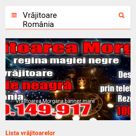
Vrăjitoare
România
Vrajitoarea Morgana banner mare
Lista vrăjitoarelor