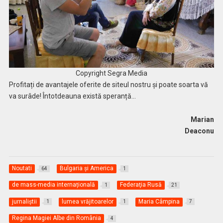
Copyright Segra Media
Profitați de avantajele oferite de siteul nostru și poate soarta vă
va surâde! Întotdeauna există speranță…
Marian
Deaconu
Noutati
Bulgaria și America
64
1
de mass-media internațională
Federaţia Rusă
1
21
jurnaliştii
lumea vrăjitoarelor
Maria Câmpina
1
1
7
Regina Magiei Albe din România
4