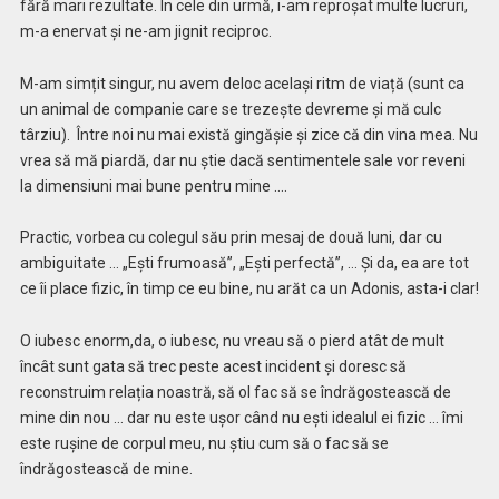
fără mari rezultate. În cele din urmă, i-am reproșat multe lucruri,
m-a enervat și ne-am jignit reciproc.
M-am simțit singur, nu avem deloc același ritm de viață (sunt ca
un animal de companie care se trezește devreme și mă culc
târziu). Între noi nu mai există gingășie și zice că din vina mea. Nu
vrea să mă piardă, dar nu știe dacă sentimentele sale vor reveni
la dimensiuni mai bune pentru mine ….
Practic, vorbea cu colegul său prin mesaj de două luni, dar cu
ambiguitate … „Ești frumoasă”, „Ești perfectă”, … Și da, ea are tot
ce îi place fizic, în timp ce eu bine, nu arăt ca un Adonis, asta-i clar!
O iubesc enorm,da, o iubesc, nu vreau să o pierd atât de mult
încât sunt gata să trec peste acest incident și doresc să
reconstruim relația noastră, să ol fac să se îndrăgostească de
mine din nou … dar nu este ușor când nu ești idealul ei fizic … îmi
este rușine de corpul meu, nu știu cum să o fac să se
îndrăgostească de mine.