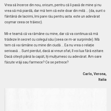
Vrea să încerce din nou, oricum, pentru că îi pasă de mine și nu
vrea să mă piardă, dar mă tem că este doar din milă … (da, sunt o
fântână de lacrimi, îmi pare rău pentru asta. este un adevărat
coșmar ceea ce trăiesc).
Mi-e teamă că va rămâne cu mine, dar că va continua să mă
trădeze în secret cu colegul său (ceea ce m-ar surprinde). Mă
tem că va rămâne cu mine din ciudă … Ea nu vrea o relație
serioasă … Sunt pierdut, dacă ai vreun sfat, îl voi lua fără ezitare.
Dacă citești până la capăt, îți mulțumesc cu adevărat. Am oare
făcute vrăji sau farmece? Ce se petrece?
Carlo, Verona,
Italia