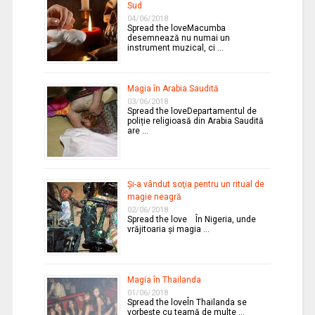
Sud
04/06/2018
Spread the loveMacumba
desemnează nu numai un
instrument muzical, ci …
Magia în Arabia Saudită
03/06/2018
Spread the loveDepartamentul de
poliție religioasă din Arabia Saudită
are …
Şi-a vândut soţia pentru un ritual de
magie neagră
02/06/2018
Spread the love În Nigeria, unde
vrăjitoaria şi magia …
Magia în Thailanda
01/06/2018
Spread the loveÎn Thailanda se
vorbeşte cu teamă de multe …