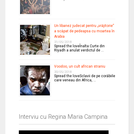
Un libanez judecat pentru „vrăjitorie”
a scăpat de pedeapsa cu moartea în
Arabia
31/05/2018
Spread the loveÎnalta Curte din
Riyadh a anulat verdictul de …
Voodoo, un cult african straniu
30/05/2018
Spread the loveSclavii de pe corăbiile
care veneau din Africa, …
Interviu cu Regina Maria Campina