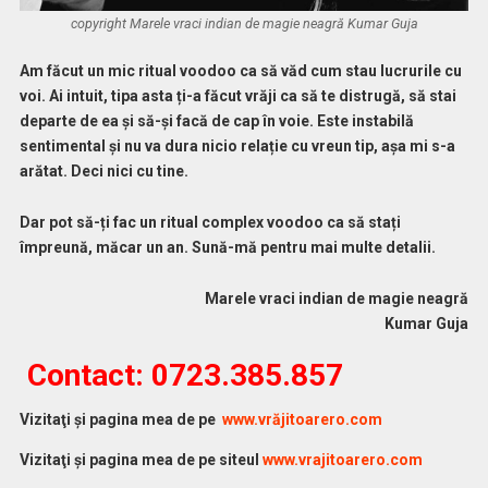
copyright Marele vraci indian de magie neagră Kumar Guja
Am făcut un mic ritual voodoo ca să văd cum stau lucrurile cu
voi. Ai intuit, tipa asta ți-a făcut vrăji ca să te distrugă, să stai
departe de ea și să-și facă de cap în voie. Este instabilă
sentimental și nu va dura nicio relație cu vreun tip, așa mi s-a
arătat. Deci nici cu tine.
Dar pot să-ți fac un ritual complex voodoo ca să stați
împreună, măcar un an. Sună-mă pentru mai multe detalii.
M
arele vraci indian de magie neagră
Kumar Guja
Contact: 0723.385.857
Vi
zitaţi şi pagina mea de pe
www.vrăjitoarero.com
Vizitaţi şi pagina mea de pe siteul
www.vrajitoarero.com