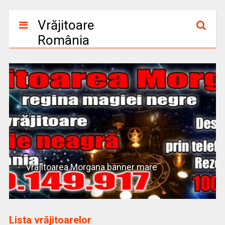
Vrăjitoare
România
Vrajitoarea Morgana banner mare
Lista vrăjitoarelor