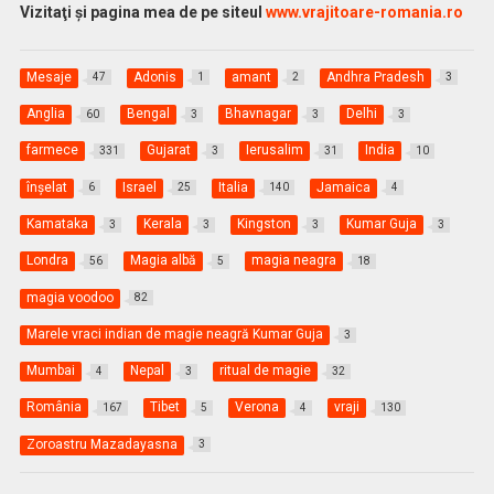
Vizitaţi şi pagina mea de pe siteul
www.vrajitoare-romania.ro
Mesaje
Adonis
amant
Andhra Pradesh
47
1
2
3
Anglia
Bengal
Bhavnagar
Delhi
60
3
3
3
farmece
Gujarat
Ierusalim
India
331
3
31
10
înşelat
Israel
Italia
Jamaica
6
25
140
4
Kamataka
Kerala
Kingston
Kumar Guja
3
3
3
3
Londra
Magia albă
magia neagra
56
5
18
magia voodoo
82
Marele vraci indian de magie neagră Kumar Guja
3
Mumbai
Nepal
ritual de magie
4
3
32
România
Tibet
Verona
vraji
167
5
4
130
Zoroastru Mazadayasna
3