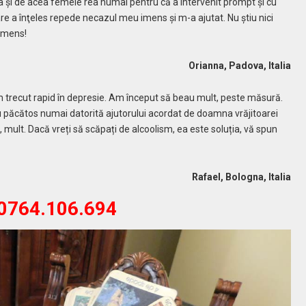
şi de acea femeie rea numai pentru că a intervenit prompt şi cu
are a înţeles repede necazul meu imens şi m-a ajutat. Nu ştiu nici
imens!
Orianna, Padova, Italia
am trecut rapid în depresie. Am început să beau mult, peste măsură.
iu păcătos numai datorită ajutorului acordat de doamna vrăjitoarei
 mult. Dacă vreți să scăpați de alcoolism, ea este soluția, vă spun
Rafael, Bologna, Italia
0764.106.694