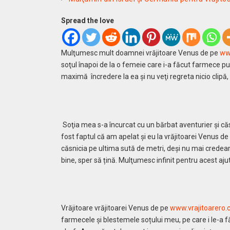
Spread the love
Mulţumesc mult doamnei vrăjitoare Venus de pe
ww
soţul înapoi de la o femeie care i-a făcut farmece pu
maximă încredere la ea şi nu veţi regreta nicio clipă
Soţia mea s-a încurcat cu un bărbat aventurier şi căs
fost faptul că am apelat şi eu la vrăjitoarei Venus d
căsnicia pe ultima sută de metri, deși nu mai credea
bine, sper să țină. Mulţumesc infinit pentru acest aj
Vrăjitoare vrăjitoarei Venus de pe
www.vrajitoarero
farmecele şi blestemele soțului meu, pe care i le-a