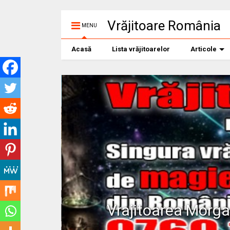
Vrăjitoare România
MENU
Acasă
Lista vrăjitoarelor
Articole
Vrajitoarea Morg