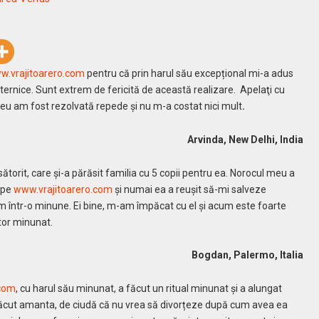
w.vrajitoarero.com
pentru că prin harul său excepțional mi-a adus
ternice.
Sunt extrem de fericită de această realizare. Apelaţi cu
, eu am fost rezolvată repede și nu m-a costat nici mult
.
Arvinda, New Delhi, India
ătorit, care și-a părăsit familia cu 5 copii pentru ea. Norocul meu a
e pe
www.vrajitoarero.com
şi numai ea a reuşit să-mi salveze
m într-o minune. Ei bine, m-am împăcat cu el şi acum este foarte
utor minunat.
Bogdan, Palermo, Italia
.com
, cu harul său minunat, a făcut un ritual minunat și a alungat
 făcut amanta, de ciudă că nu vrea să divorțeze după cum avea ea