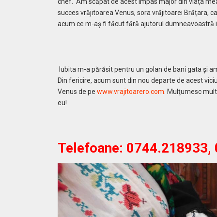
chef. Am scăpat de acest impas major din viaţa mea 
succes vrăjitoarea Venus, sora vrăjitoarei Brățara, c
acum ce m-aş fi făcut fără ajutorul dumneavoastră 
Iubita m-a părăsit pentru un golan de bani gata şi 
Din fericire, acum sunt din nou departe de acest vic
Venus de pe
www.vrajitoarero.com
. Mulţumesc mult,
eu!
Telefoane:
0744.218933, 