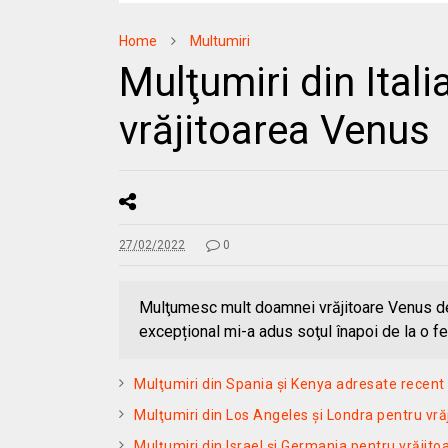
Home
Multumiri
Mulţumiri din Itali
vrăjitoarea Venus
27/02/2022
0
Mulţumesc mult doamnei vrăjitoare Venus de
excepțional mi-a adus soţul înapoi de la o f
Mulţumiri din Spania și Kenya adresate recent 
Mulţumiri din Los Angeles și Londra pentru vr
Mulţumiri din Israel și Germania pentru vrăjit