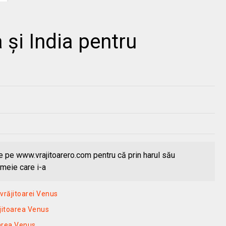
a și India pentru
 pe www.vrajitoarero.com pentru că prin harul său
emeie care i-a
vrăjitoarei Venus
ăjitoarea Venus
oarea Venus