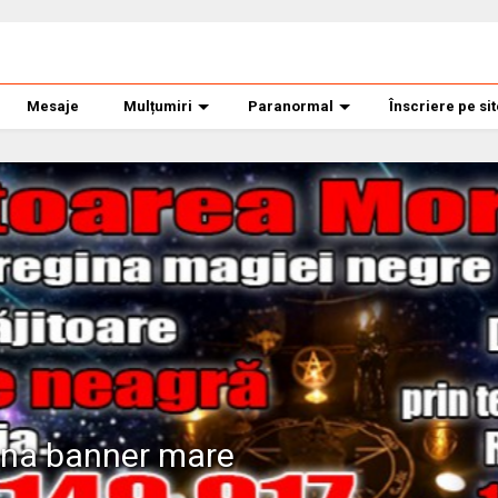
Mesaje
Mulțumiri
Paranormal
Înscriere pe si
ana banner mare