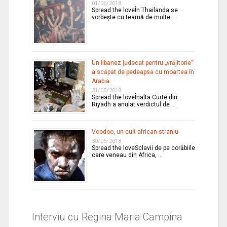
01/06/2018
Spread the loveÎn Thailanda se
vorbeşte cu teamă de multe …
Un libanez judecat pentru „vrăjitorie”
a scăpat de pedeapsa cu moartea în
Arabia
31/05/2018
Spread the loveÎnalta Curte din
Riyadh a anulat verdictul de …
Voodoo, un cult african straniu
30/05/2018
Spread the loveSclavii de pe corăbiile
care veneau din Africa, …
Interviu cu Regina Maria Campina