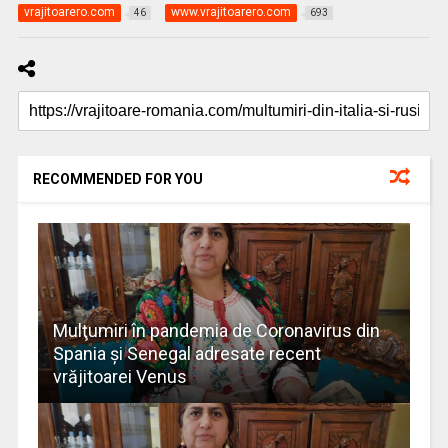
vrajitoarero.com
www.vrajitoarero.com
46
693
RECOMMENDED FOR YOU
Mulţumiri în pandemia de Coronavirus din
Spania și Senegal adresate recent
vrăjitoarei Venus