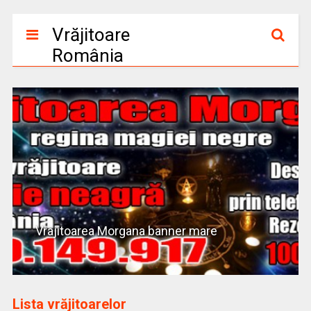
Vrăjitoare
România
Vrajitoarea Morgana banner mare
Lista vrăjitoarelor