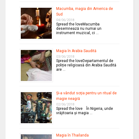
Macumba, magia din America de
Sud
04/06/2018
Spread the loveMacumba
desemnează nu numai un
instrument muzical, ci …
Magia în Arabia Saudită
03/06/2018
Spread the loveDepartamentul de
poliție religioasă din Arabia Saudită
are …
Şi-a vândut soţia pentru un ritual de
magie neagră
02/06/2018
Spread the love În Nigeria, unde
vrăjitoaria şi magia …
Magia în Thailanda