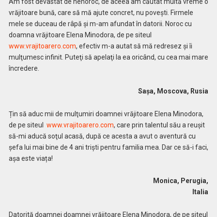
Am fost devastat de nenoroc, de aceea am căutat multă vreme o
vrăjitoare bună, care să mă ajute concret, nu povești. Firmele
mele se duceau de râpă şi m-am afundat în datorii. Noroc cu
doamna vrăjitoare Elena Minodora, de pe siteul
www.vrajitoarero.com
, efectiv m-a autat să mă redresez şi îi
mulţumesc infinit. Puteţi să apelaţi la ea oricând, cu cea mai mare
încredere.
Sașa, Moscova, Rusia
Țin să aduc mii de mulţumiri doamnei vrăjitoare Elena Minodora,
de pe siteul
www.vrajitoarero.com
, care prin talentul său a reuşit
să-mi aducă soţul acasă, după ce acesta a avut o aventură cu
şefa lui mai bine de 4 ani triști pentru familia mea. Dar ce să-i faci,
așa este viața!
Monica, Perugia,
Italia
Datorită doamnei doamnei vrăjitoare Elena Minodora, de pe siteul