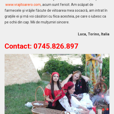
www.vrajitoarero.com
, acum sunt fericit. Am scăpat de
farmecele și vrăjile făcute de viitoarea mea socacră, am intrat în
graţiile ei şi mă voi căsători cu fiica acesteia, pe care o iubesc ca
pe ochii din cap. Mii de mulţumiri sincere.
Luca, Torino, Italia
Contact: 0745.826.897