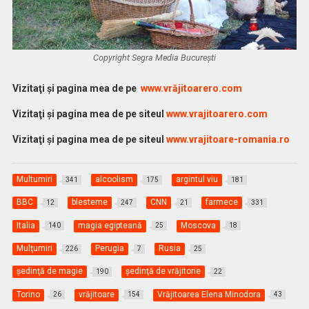
Copyright Segra Media București
Vi
zitaţi şi pagina mea de pe
www.vrăjitoarero.com
Vizitaţi şi pagina mea de pe siteul
www.vrajitoarero.com
Vizitaţi şi pagina mea de pe siteul
www.vrajitoare-romania.ro
Multumiri
alcoolism
argintul viu
341
175
181
BBC
blesteme
CNN
farmece
12
247
21
331
Italia
magia egipteană
Moscova
140
25
18
Mulţumiri
Perugia
Rusia
226
7
25
şedinţă de magie
şedinţă de vrăjitorie
190
22
Torino
vrăjitoare
Vrăjitoarea Elena Minodora
26
154
43