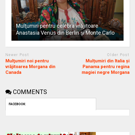
Mulţumiri pentru celebra vrăjitoare
Anastasia Venus din Berlin și Monte Carlo
Newer Post
Older Post
Mulţumiri noi pentru
Mulțumiri din Italia și
vrăjitoarea Morgana din
Panama pentru regina
Canada
magiei negre Morgana
COMMENTS
FACEBOOK: