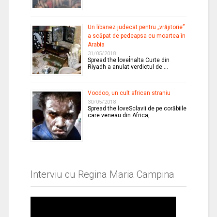
Un libanez judecat pentru „vrăjitorie”
a scăpat de pedeapsa cu moartea în
Arabia
31/05/2018
Spread the loveÎnalta Curte din
Riyadh a anulat verdictul de …
Voodoo, un cult african straniu
30/05/2018
Spread the loveSclavii de pe corăbiile
care veneau din Africa, …
Interviu cu Regina Maria Campina