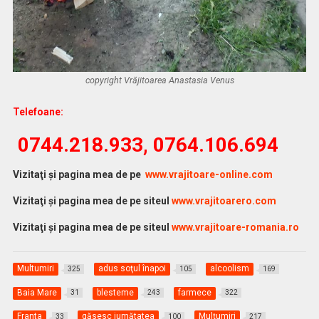
copyright Vrăjitoarea Anastasia Venus
Telefoane:
0744.218.933, 0764.106.694
Vi
zitaţi şi pagina mea de pe
www.vrajitoare-online.com
Vizitaţi şi pagina mea de pe siteul
www.vrajitoarero.com
Vizitaţi şi pagina mea de pe siteul
www.vrajitoare-romania.ro
Multumiri
adus soţul înapoi
alcoolism
325
105
169
Baia Mare
blesteme
farmece
31
243
322
Franta
găsesc jumătatea
Mulţumiri
33
100
217