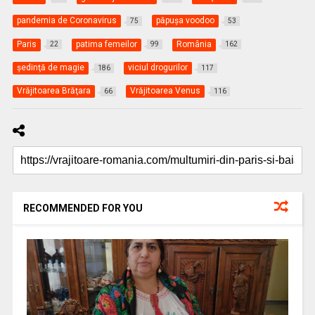
pandemia de Coronavirus
păpuşa voodoo
75
53
Paris
patima femeilor
România
22
99
162
şedinţă de magie
viciul drogurilor
186
117
Vrăjitoarea Brăţara
Vrăjitoarea Venus
66
116
RECOMMENDED FOR YOU