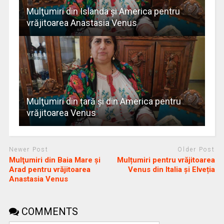
Mulţumiri din Islanda și America pentru
vrăjitoarea Anastasia Venus
Mulţumiri din țară și din America pentru
vrăjitoarea Venus
Newer Post
Older Post
Mulţumiri din Baia Mare și
Mulțumiri pentru vrăjitoarea
Arad pentru vrăjitoarea
Venus din Italia și Elveția
Anastasia Venus
COMMENTS