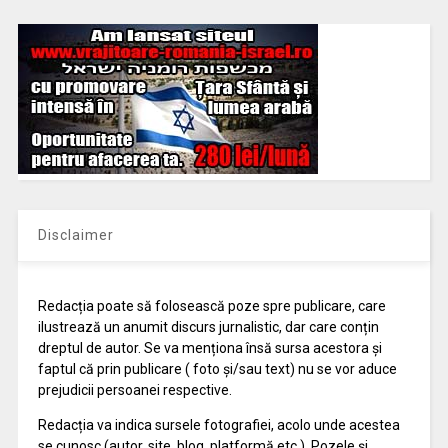
Disclaimer
Redacția poate să folosească poze spre publicare, care
ilustrează un anumit discurs jurnalistic, dar care conțin
dreptul de autor. Se va menționa însă sursa acestora și
faptul că prin publicare ( foto și/sau text) nu se vor aduce
prejudicii persoanei respective.
Redacția va indica sursele fotografiei, acolo unde acestea
se cunosc (autor, site, blog, platformă etc.). Pozele și