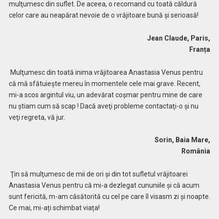
mulţumesc din suflet. De aceea, o recomand cu toată căldură
celor care au neapărat nevoie de o vrăjitoare bună și serioasă!
Jean Claude, Paris,
Franța
Mulţumesc din toată inima vrăjitoarea Anastasia Venus pentru
că mă sfătuiește mereu în momentele cele mai grave. Recent,
mi-a scos argintul viu, un adevărat coșmar pentru mine de care
nu știam cum să scap ! Dacă aveţi probleme contactaţi-o şi nu
veţi regreta, vă jur.
Sorin, Baia Mare,
România
Ţin să mulţumesc de mii de ori și din tot sufletul vrăjitoarei
Anastasia Venus pentru că mi-a dezlegat cununiile şi că acum
sunt fericită, m-am căsătorită cu cel pe care îl visasm zi și noapte.
Ce mai, mi-ați schimbat viața!