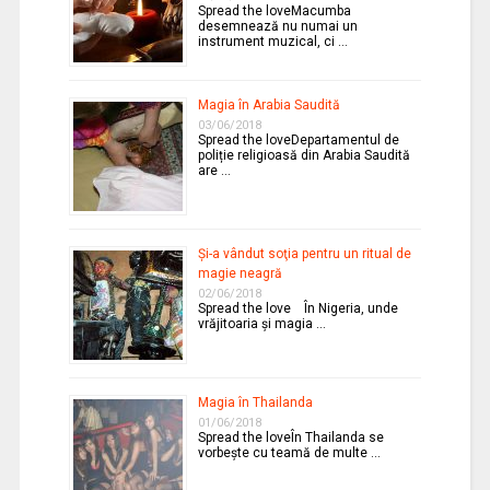
Spread the loveMacumba
desemnează nu numai un
instrument muzical, ci …
Magia în Arabia Saudită
03/06/2018
Spread the loveDepartamentul de
poliție religioasă din Arabia Saudită
are …
Şi-a vândut soţia pentru un ritual de
magie neagră
02/06/2018
Spread the love În Nigeria, unde
vrăjitoaria şi magia …
Magia în Thailanda
01/06/2018
Spread the loveÎn Thailanda se
vorbeşte cu teamă de multe …