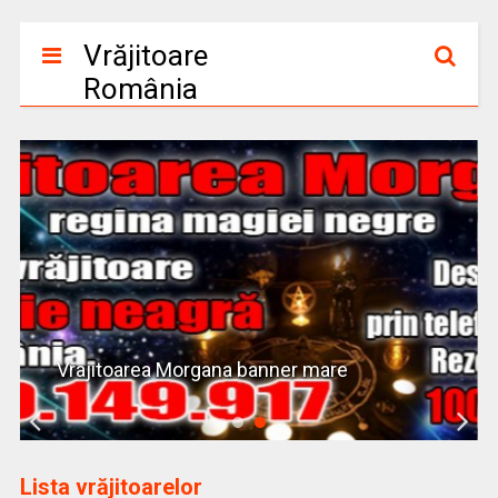
Vrăjitoare
România
Vrajitoarea Morgana banner mare
Lista vrăjitoarelor