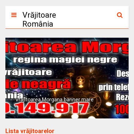
Vrăjitoare
România
Vrajitoarea Morgana banner mare
Lista vrăjitoarelor