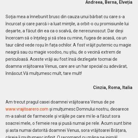
Andreea, Berna, Elveția
Soţia mea a înnebunit brusc din cauza unui bărbat cu care s-a
încurcat şi care parcă i-a luat minţile, a orbit-o cu promisiunile lui
deșarte, a făcut din ea ca o scalvă, de nerecunoscut. Dar deşi
încercam să o înţeleg şi să stea cu mine, fugea de acasă, ca un
taur când vede roșu în fața ochilor. A fost vrăjit puternic cu magie
neagră sau cu magie voodoo, nu știu, de o vecină extrem de
periculoasă. Aceste vrăji au fost însă dezlegate tocmai de
doamna vrăjitoarea Venus, care are un har special cu adevărat,
înnăscut.Vă mulţumesc mult, tare mult!
Cinzia, Roma, Italia
Am trecut pragul casei doamnei vrăjitoarea Venus de pe
www.vrajitoarero.com
şi mulţumesc Domnului nostru, deoarece
m-a salvat de farmecele și vrăjile pe care mi le-a făcut sora
soacrei mele, o femeie rea și pusă numai pe rele. Acum sunt bine
şi asta numai datorită doamnei Venus, sora vrăjitoarei Brățara,
căreia îi mulţumesc infinit. O recomand cu mâna pe inimă!