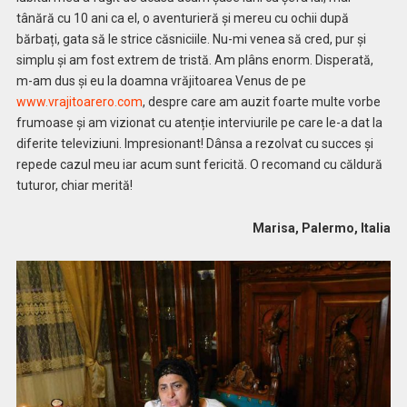
tânără cu 10 ani ca el, o aventurieră și mereu cu ochii după
bărbați, gata să le strice căsniciile. Nu-mi venea să cred, pur şi
simplu şi am fost extrem de tristă. Am plâns enorm. Disperată,
m-am dus şi eu la doamna vrăjitoarea Venus de pe
www.vrajitoarero.com
, despre care am auzit foarte multe vorbe
frumoase și am vizionat cu atenție interviurile pe care le-a dat la
diferite televiziuni. Impresionant! Dânsa a rezolvat cu succes și
repede cazul meu iar acum sunt fericită. O recomand cu căldură
tuturor, chiar merită!
Marisa, Palermo, Italia