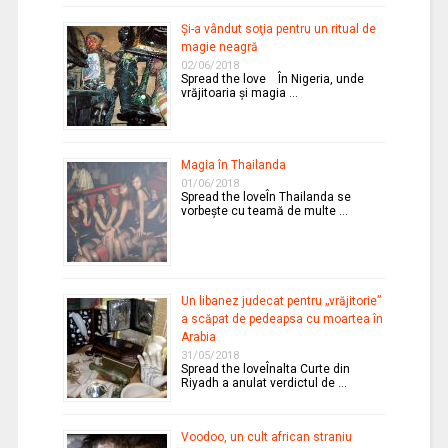
Şi-a vândut soţia pentru un ritual de
magie neagră
02/06/2018
Spread the love În Nigeria, unde
vrăjitoaria şi magia …
Magia în Thailanda
01/06/2018
Spread the loveÎn Thailanda se
vorbeşte cu teamă de multe …
Un libanez judecat pentru „vrăjitorie”
a scăpat de pedeapsa cu moartea în
Arabia
31/05/2018
Spread the loveÎnalta Curte din
Riyadh a anulat verdictul de …
Voodoo, un cult african straniu