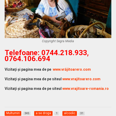
Copyright Segra Media
Telefoane: 0744.218.933,
0764.106.694
Vi
zitaţi şi pagina mea de pe
www.vrăjitoarero.com
Vizitaţi şi pagina mea de pe siteul
www.vrajitoarero.com
Vizitaţi şi pagina mea de pe siteul
www.vrajitoare-romania.ro
Multumiri
a se droga
alcoolic
345
1
31