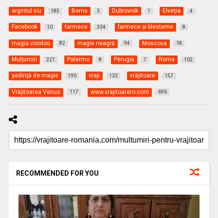
argintul viu
Berna
Dubrovnik
Elveţia
185
3
1
4
Facebook
farmece
farmece şi blesteme
10
334
8
magia voodoo
magie neagră
Moscova
82
94
18
Mulţumiri
Palermo
Perugia
Roma
227
8
7
102
şedinţă de magie
vraji
vrăjitoare
190
133
157
Vrăjitoarea Venus
www.vrajitoarero.com
117
696
RECOMMENDED FOR YOU