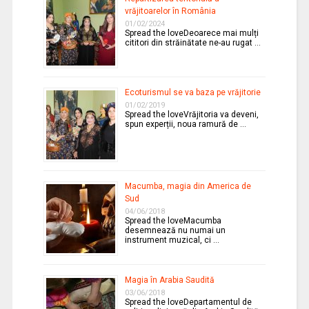
vrăjitoarelor în România
01/02/2024
Spread the loveDeoarece mai mulți
cititori din străinătate ne-au rugat …
Ecoturismul se va baza pe vrăjitorie
01/02/2019
Spread the loveVrăjitoria va deveni,
spun experții, noua ramură de …
Macumba, magia din America de
Sud
04/06/2018
Spread the loveMacumba
desemnează nu numai un
instrument muzical, ci …
Magia în Arabia Saudită
03/06/2018
Spread the loveDepartamentul de