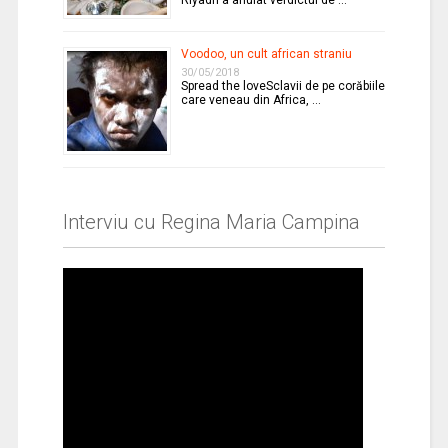
Voodoo, un cult african straniu
30/05/2018
Spread the loveSclavii de pe corăbiile
care veneau din Africa, …
Interviu cu Regina Maria Campina