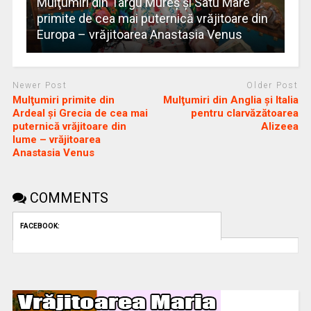
Mulţumiri din Târgu Mureș și Satu Mare
primite de cea mai puternică vrăjitoare din
Europa – vrăjitoarea Anastasia Venus
Newer Post
Older Post
Mulţumiri primite din
Mulţumiri din Anglia și Italia
Ardeal și Grecia de cea mai
pentru clarvăzătoarea
puternică vrăjitoare din
Alizeea
lume – vrăjitoarea
Anastasia Venus
COMMENTS
FACEBOOK: