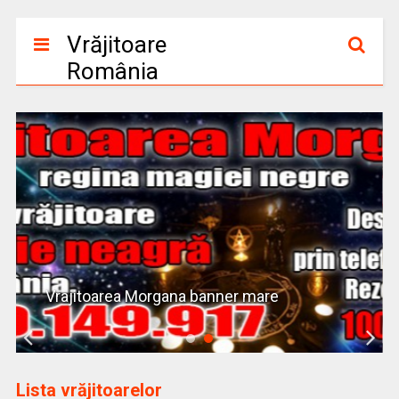
Vrăjitoare
România
Vrajitoarea Morgana banner mare
Lista vrăjitoarelor