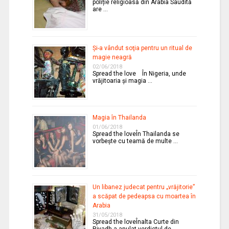
poliție religioasă din Arabia Saudită
are …
Şi-a vândut soţia pentru un ritual de
magie neagră
02/06/2018
Spread the love În Nigeria, unde
vrăjitoaria şi magia …
Magia în Thailanda
01/06/2018
Spread the loveÎn Thailanda se
vorbeşte cu teamă de multe …
Un libanez judecat pentru „vrăjitorie”
a scăpat de pedeapsa cu moartea în
Arabia
31/05/2018
Spread the loveÎnalta Curte din
Riyadh a anulat verdictul de …