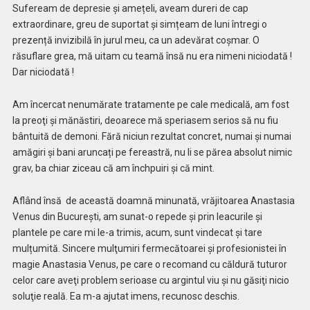
Sufeream de depresie și amețeli, aveam dureri de cap
extraordinare, greu de suportat şi simțeam de luni întregi o
prezență invizibilă în jurul meu, ca un adevărat coșmar. O
răsuflare grea, mă uitam cu teamă însă nu era nimeni niciodată !
Dar niciodată !
Am încercat nenumărate tratamente pe cale medicală, am fost
la preoţi şi mănăstiri, deoarece mă speriasem serios să nu fiu
bântuită de demoni. Fără niciun rezultat concret, numai și numai
amăgiri și bani aruncați pe fereastră, nu li se părea absolut nimic
grav, ba chiar ziceau că am închpuiri și că mint.
Aflând însă de această doamnă minunată, vrăjitoarea Anastasia
Venus din București, am sunat-o repede şi prin leacurile şi
plantele pe care mi le-a trimis, acum, sunt vindecat şi tare
mulțumită. Sincere mulţumiri fermecătoarei și profesionistei în
magie Anastasia Venus, pe care o recomand cu căldură tuturor
celor care aveţi problem serioase cu argintul viu şi nu găsiţi nicio
soluţie reală. Ea m-a ajutat imens, recunosc deschis.