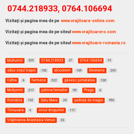
0744.218933, 0764.106694
Vi
zitaţi şi pagina mea de pe
www.vrajitoare-online.com
Vizitaţi şi pagina mea de pe siteul
www.vrajitoarero.com
Vizitaţi şi pagina mea de pe siteul
www.vrajitoare-romania.ro
Multumiri
0744.218933
0764.106694
325
27
13
adus soţul înapoi
alcoolism
blesteme
105
169
243
Cehia
farmece
găsesc jumătatea
6
322
100
Mulţumiri
patima femeilor
Praga
217
99
6
România
Satu Mare
şedinţă de magie
162
26
186
Timişoara
viciul drogurilor
4
117
Vrăjitoarea Anastasia Venus
55