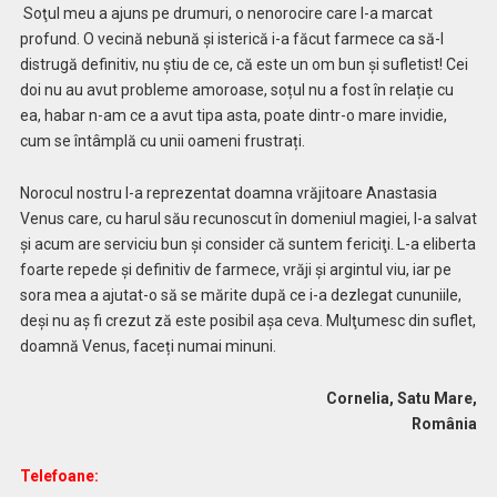
Soţul meu a ajuns pe drumuri, o nenorocire care l-a marcat
profund. O vecină nebună și isterică i-a făcut farmece ca să-l
distrugă definitiv, nu știu de ce, că este un om bun și sufletist! Cei
doi nu au avut probleme amoroase, soțul nu a fost în relație cu
ea, habar n-am ce a avut tipa asta, poate dintr-o mare invidie,
cum se întâmplă cu unii oameni frustrați.
Norocul nostru l-a reprezentat doamna vrăjitoare Anastasia
Venus care, cu harul său recunoscut în domeniul magiei, l-a salvat
şi acum are serviciu bun şi consider că suntem fericiţi. L-a eliberta
foarte repede și definitiv de farmece, vrăji și argintul viu, iar pe
sora mea a ajutat-o să se mărite după ce i-a dezlegat cununiile,
deși nu aș fi crezut ză este posibil așa ceva. Mulţumesc din suflet,
doamnă Venus, faceți numai minuni.
Cornelia, Satu Mare,
România
Telefoane: