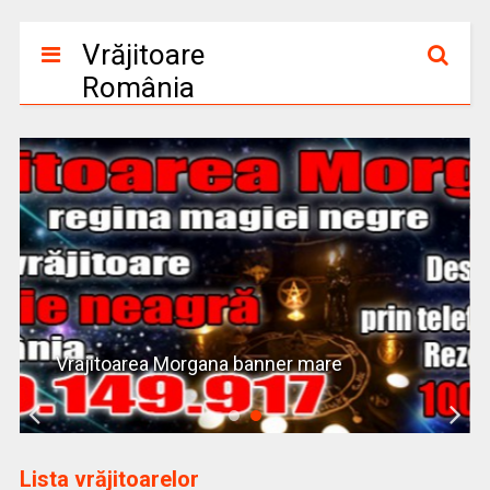
Vrăjitoare
România
Banner Vrajitoare Romania Israel
Lista vrăjitoarelor