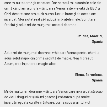
care m-au tot amăgit constant. Dar norocul mi-a surâs în cele din
urmă când am ajuns la vrăjitoarea Venus, intervievată de BBC și
CNN, despre care am auzit numai lucruri bune şi de aceea am
încercat. M-a ajutat real să-l aducă în braţele mele. Sunt tare
fericită şi aduc mii de mulţumiri acestei doamne.
Luminița, Madrid,
Spania
Aduc mii de mulţumiri doamnei vrăjitoare Venus pentru că mi-a
adus soţul înapoi din prima şedinţă de magie. N-aș fi crezut!
Acum, cred în puterea magiei albe.
Elena, Barcelona,
Spania
Mii de mulţumiri doamnei vrăjitoare Venus care m-a ajuat să scap
de viciul drogurilor și să-mi găsesc jumătatea după multe
încercări eșuate cu alte vrăjitoare. Lui i-a scos argintul viu!