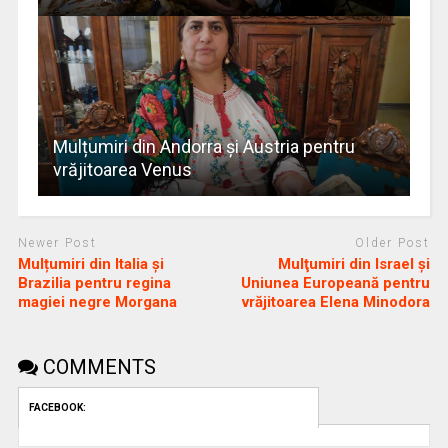
Mulțumiri din Andorra și Austria pentru
vrăjitoarea Venus
Newer Post
Older Post
Mulțumiri din Italia și
Mulţumiri din Israel și
Brazilia pentru regina
Uniunea Europeană pentru
magiei negre Morgana
vrăjitoarea Elena Minodora
COMMENTS
FACEBOOK: