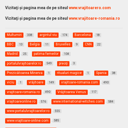
Vizitaţi şi pagina mea de pe siteul
www.vrajitoarero.com
Vizitaţi şi pagina mea de pe siteul
www.vrajitoare-romania.ro
Multumiri
argintul viu
Barcelona
338
174
18
BBC
Belgia
Bruxelles
CNN
13
11
9
22
Madrid
patima femeilor
25
104
portalulvrajitoarelor.ro
preoţi
549
3
Prezicătoarea Minerva
ritualuri magice
Spania
1
1
38
viciu
vrăjitoare
vrajitoare-romania.com
1
149
490
vrajitoare-romania.ro
Vrăjitoarea Venus
490
117
vrajitoareonline.ro
www.international-witches.com
576
584
www.portalulvrajitoarelor.ro
555
www.vrajitoare-online.com
585