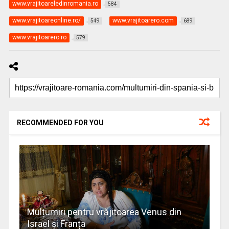
www.vrajitoareledinromania.ro
584
www.vrajitoareonline.ro/
www.vrajitoarero.com
549
689
www.vrajitoarero.ro
579
RECOMMENDED FOR YOU
Mulțumiri pentru vrăjitoarea Venus din
Israel și Franța