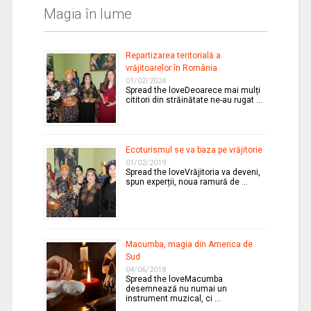
Magia în lume
Repartizarea teritorială a
vrăjitoarelor în România
01/02/2024
Spread the loveDeoarece mai mulți
cititori din străinătate ne-au rugat …
Ecoturismul se va baza pe vrăjitorie
01/02/2019
Spread the loveVrăjitoria va deveni,
spun experții, noua ramură de …
Macumba, magia din America de
Sud
04/06/2018
Spread the loveMacumba
desemnează nu numai un
instrument muzical, ci …