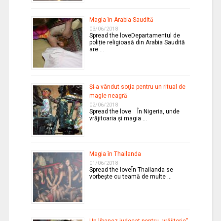
Magia în Arabia Saudită
03/06/2018
Spread the loveDepartamentul de
poliție religioasă din Arabia Saudită
are …
Şi-a vândut soţia pentru un ritual de
magie neagră
02/06/2018
Spread the love În Nigeria, unde
vrăjitoaria şi magia …
Magia în Thailanda
01/06/2018
Spread the loveÎn Thailanda se
vorbeşte cu teamă de multe …
Un libanez judecat pentru „vrăjitorie”