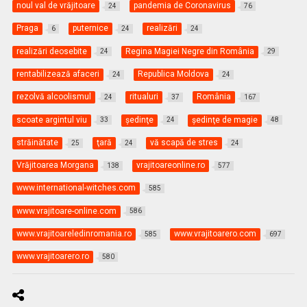
noul val de vrăjitoare
pandemia de Coronavirus
24
76
Praga
puternice
realizări
6
24
24
realizări deosebite
Regina Magiei Negre din România
24
29
rentabilizează afaceri
Republica Moldova
24
24
rezolvă alcoolismul
ritualuri
România
24
37
167
scoate argintul viu
şedinţe
şedinţe de magie
33
24
48
străinătate
ţară
vă scapă de stres
25
24
24
Vrăjitoarea Morgana
vrajitoareonline.ro
138
577
www.international-witches.com
585
www.vrajitoare-online.com
586
www.vrajitoareledinromania.ro
www.vrajitoarero.com
585
697
www.vrajitoarero.ro
580