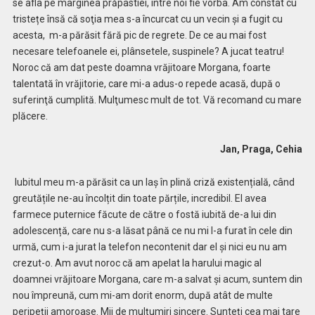
se afla pe marginea prăpastiei, între noi fie vorba. Am constat cu
tristețe însă că soţia mea s-a încurcat cu un vecin şi a fugit cu
acesta, m-a părăsit fără pic de regrete. De ce au mai fost
necesare telefoanele ei, plânsetele, suspinele? A jucat teatru!
Noroc că am dat peste doamna vrăjitoare Morgana, foarte
talentată în vrăjitorie, care mi-a adus-o repede acasă, după o
suferinţă cumplită. Mulţumesc mult de tot. Vă recomand cu mare
plăcere.
Jan, Praga, Cehia
Iubitul meu m-a părăsit ca un laș în plină criză existențială, când
greutățile ne-au încolțit din toate părțile, incredibil. El avea
farmece puternice făcute de către o fostă iubită de-a lui din
adolescență, care nu s-a lăsat până ce nu mi l-a furat în cele din
urmă, cum i-a jurat la telefon necontenit dar el și nici eu nu am
crezut-o. Am avut noroc că am apelat la harului magic al
doamnei vrăjitoare Morgana, care m-a salvat şi acum, suntem din
nou împreună, cum mi-am dorit enorm, după atât de multe
peripeții amoroase. Mii de mulţumiri sincere. Sunteți cea mai tare