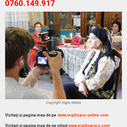
0760.149.917
Copyright Segra Media
Vi
zitaţi şi pagina mea de pe
www.vrajitoare-online.com
Vizitaţi şi pagina mea de pe siteul
www.vrajitoarero.com