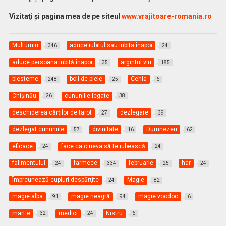
Vizitaţi şi pagina mea de pe siteul
www.vrajitoare-romania.ro
Multumiri
aduce iubitul sau iubita înapoi
346
24
aduce persoana iubită înapoi
argintul viu
35
185
blesteme
boli de piele
Cehia
248
25
6
Chişinău
cununiile legate
26
38
deschiderea cărţilor de tarot
dezlegare
27
39
dezlegat cununiile
divinitate
Dumnezeu
57
16
62
eficace
face ca cineva să te iubească
24
24
falimentului
farmece
februarie
har
24
334
25
24
Împreunează cupluri despărţite
Magie
24
82
magie alba
magie neagră
magie voodoo
91
94
6
martie
medici
Nistru
32
24
6