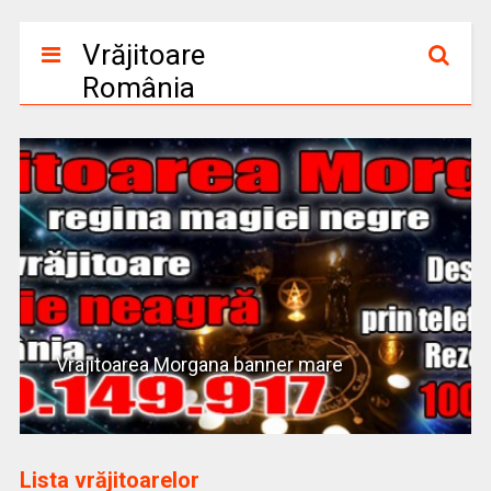
Vrăjitoare
România
Vrajitoarea Morgana banner mare
Lista vrăjitoarelor