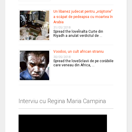
Un libanez judecat pentru „vrăjitorie”
a scăpat de pedeapsa cu moartea în
Arabia
31/05/2018
Spread the loveÎnalta Curte din
Riyadh a anulat verdictul de …
Voodoo, un cult african straniu
30/05/2018
Spread the loveSclavii de pe corăbiile
care veneau din Africa, …
Interviu cu Regina Maria Campina