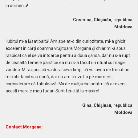
în domeniu!
Cosmina, Chișinău, republica
Moldova
Iubitul m-a lăsat baltă! Am apelat-o din curiozitate, mi-a ghicit
excelent în cărţi doamna vrăjitoare Morgana și chiar mi-a spus
răspicat că el se va întoarce pentru a doua șansă, dar nu s-a rupt
de cealaltă femeie până ce ea nu i s-a făcut un ritual cu magie
voodoo. Mi-a spus că va dura ceva timp, că voi avea de trecut un
mic obstacol sau două, dar nu am crezut-o pe moment,
comsideram că fabulează. Mii de mulţumiri pentru că a revenit
acasă marele meu fugar! Sunt fericită la maxim!
Gina, Chișinău, republica
Moldova
Contact Morgana: