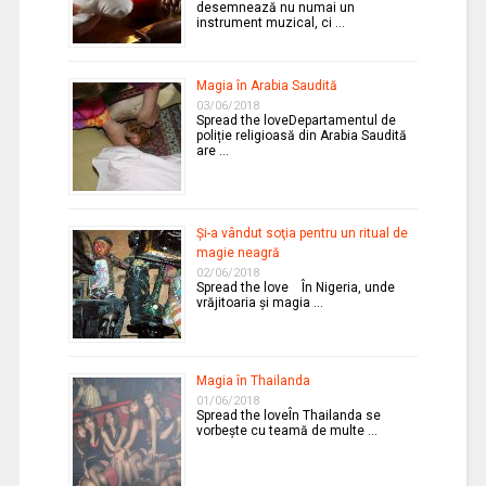
desemnează nu numai un
instrument muzical, ci …
Magia în Arabia Saudită
03/06/2018
Spread the loveDepartamentul de
poliție religioasă din Arabia Saudită
are …
Şi-a vândut soţia pentru un ritual de
magie neagră
02/06/2018
Spread the love În Nigeria, unde
vrăjitoaria şi magia …
Magia în Thailanda
01/06/2018
Spread the loveÎn Thailanda se
vorbeşte cu teamă de multe …