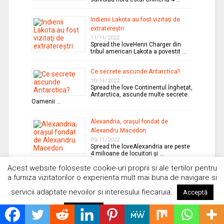
Indienii Lakota au fost vizitaţi de
extratereştri
11/11/2022
Spread the loveHenri Charger din
tribul american Lakota a povestit …
Ce secrete ascunde Antarctica?
10/11/2022
Spread the love Continentul îngheţat,
Antarctica, ascunde multe secrete.
Oamenii …
Alexandria, oraşul fondat de
Alexandru Macedon
09/11/2022
Spread the loveAlexandria are peste
4 milioane de locuitori şi …
Acest website foloseste cookie-uri proprii si ale tertilor pentru
Misterioasa Samaipata din Bolivia
a furniza vizitatorilor o experienta mult mai buna de navigare si
08/11/2022
Spread the love Este un sit
servicii adaptate nevoilor si interesului fiecaruia.
Acceptă
arheologic localizat în
departamentul …
Citește mai mult
Respinge
Vehicole aeriene viitoare inspirate