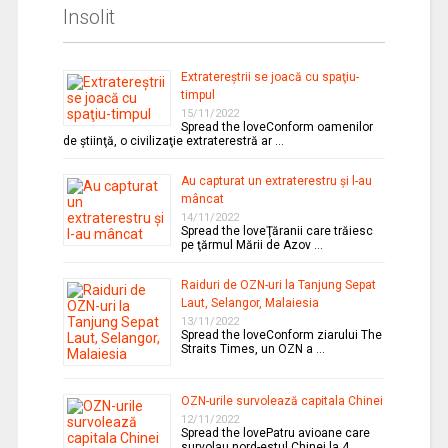
Insolit
Extratereştrii se joacă cu spaţiu-
timpul
15/11/2022
Spread the loveConform oamenilor
de ştiinţă, o civilizaţie extraterestră ar …
Au capturat un extraterestru şi l-au
mâncat
14/11/2022
Spread the loveŢăranii care trăiesc
pe ţărmul Mării de Azov …
Raiduri de OZN-uri la Tanjung Sepat
Laut, Selangor, Malaiesia
13/11/2022
Spread the loveConform ziarului The
Straits Times, un OZN a …
OZN-urile survolează capitala Chinei
12/11/2022
Spread the lovePatru avioane care
survolau nord-estul Chinei la 4 …