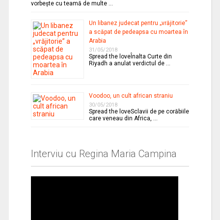
vorbeşte cu teamă de multe …
Un libanez judecat pentru „vrăjitorie”
a scăpat de pedeapsa cu moartea în
Arabia
31/05/2018
Spread the loveÎnalta Curte din
Riyadh a anulat verdictul de …
Voodoo, un cult african straniu
30/05/2018
Spread the loveSclavii de pe corăbiile
care veneau din Africa, …
Interviu cu Regina Maria Campina