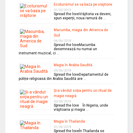
Ecoturismul se va baza pe vrăjitorie
01/02/2019
Spread the loveVrăjitoria va deveni,
spun experții, noua ramură de …
Macumba, magia din America de
Sud
04/06/2018
Spread the loveMacumba
desemnează nu numai un
instrument muzical, ci …
Magia în Arabia Saudită
03/06/2018
Spread the loveDepartamentul de
poliție religioasă din Arabia Saudită are …
Şi-a vândut soţia pentru un ritual de
magie neagră
02/06/2018
Spread the love În Nigeria, unde
vrăjitoaria şi magia …
Magia în Thailanda
01/06/2018
Spread the loveÎn Thailanda se