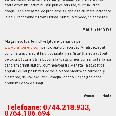
mare efort, nici acum nu știu prin ce minune, cu ritualuri de
magie. Cine are astfel de probleme să apeleze cu mare încredere
la ea. O recomand cu toată inima. Sunaţi-o repede, chiar merită!
Maria, Beer Șeva
Mulţumesc foarte mult vrăjitoarei Venus de pe
www.vrajitoarero.com
pentru ajutorul acordat. Mi-aţi dezlegat
cununia şi acum sunt fercit cu iubita mea. Şi tatăl meu a scăpat
de viciul băuturii. Să fie bucurie la toată lumea, cum a fost şi la noi
când am primit ajutorul dumneavoastră. Pe tata l-a scăpat de
argintul viu iar pe un verișor de la Marea Moartă de farmece și
blesteme, de vrăji făcute cu magia voodoo. Scăpaţi de orice
problemă dacă o sunaţi!
Benjamin , Haifa
Telefoane:
0744.218.933,
0764.106.694