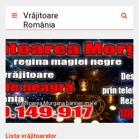
Vrăjitoare
România
Vrajitoarea Morgana banner mare
Lista vrăjitoarelor