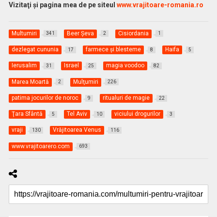
Vizitaţi şi pagina mea de pe siteul
www.vrajitoare-romania.ro
Multumiri
Beer Șeva
Cisiordania
341
2
1
dezlegat cununia
farmece şi blesteme
Haifa
17
8
5
Ierusalim
Israel
magia voodoo
31
25
82
Marea Moartă
Mulţumiri
2
226
patima jocurilor de noroc
ritualuri de magie
9
22
Ţara Sfântă
Tel Aviv
viciului drogurilor
5
10
3
vraji
Vrăjitoarea Venus
130
116
www.vrajitoarero.com
693