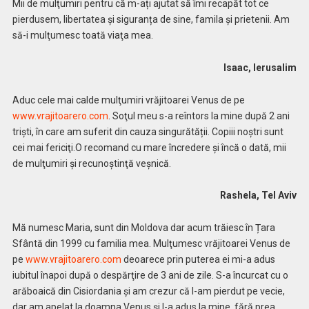
Mii de mulţumiri pentru că m-ați ajutat să îmi recapăt tot ce
pierdusem, libertatea și siguranța de sine, famila și prietenii. Am
să-i mulţumesc toată viaţa mea.
Isaac, Ierusalim
Aduc cele mai calde mulţumiri vrăjitoarei Venus de pe
www.vrajitoarero.com
. Soţul meu s-a reîntors la mine după 2 ani
triști, în care am suferit din cauza singurătății. Copiii noştri sunt
cei mai fericiţi.O recomand cu mare încredere şi încă o dată, mii
de mulţumiri şi recunoştinţă veşnică.
Rashela, Tel Aviv
Mă numesc Maria, sunt din Moldova dar acum trăiesc în Țara
Sfântă din 1999 cu familia mea. Mulţumesc vrăjitoarei Venus de
pe
www.vrajitoarero.com
deoarece prin puterea ei mi-a adus
iubitul înapoi după o despărţire de 3 ani de zile. S-a încurcat cu o
arăboaică din Cisiordania și am crezur că l-am pierdut pe vecie,
dar am apelat la doamna Venus și l-a adus la mine, fără prea