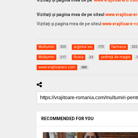
Vizitaţi şi pagina mea de pe siteul
www.vrajitoare
Vizitaţi şi pagina mea de pe siteul
www.vrajitoare-r
Multumiri
argintul viu
farmece
325
173
322
Mulţumiri
Rusia
şedinţă de magie
217
23
www.vrajitoarero.com
688
RECOMMENDED FOR YOU