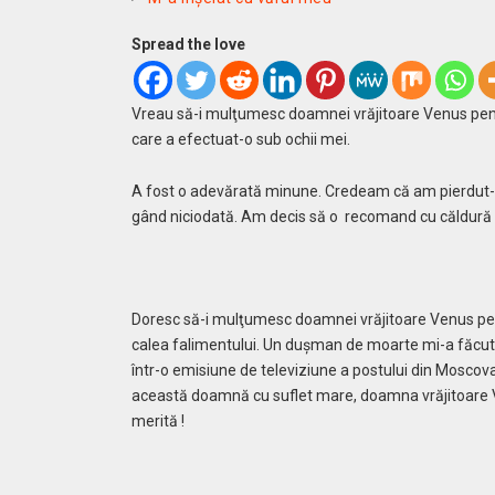
Spread the love
Vreau să-i mulţumesc doamnei vrăjitoare Venus pent
care a efectuat-o sub ochii mei.
A fost o adevărată minune. Credeam că am pierdut-o
gând niciodată. Am decis să o recomand cu căldură 
Doresc să-i mulţumesc doamnei vrăjitoare Venus pen
calea falimentului. Un duşman de moarte mi-a făcut
într-o emisiune de televiziune a postului din Moscov
această doamnă cu suflet mare, doamna vrăjitoare V
merită !