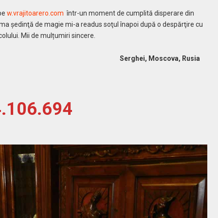
 pe
w.vrajitoarero.com
într-un moment de cumplită disperare din
 prima şedinţă de magie mi-a readus soţul înapoi după o despărţire cu
colului. Mii de mulțumiri sincere.
Serghei, Moscova, Rusia
4.106.694