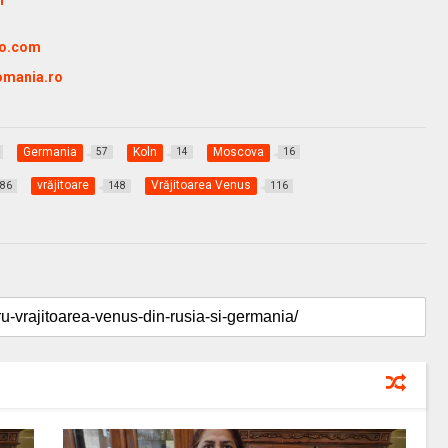
ro.com
omania.ro
Germania
Koln
Moscova
57
14
16
vrăjitoare
Vrăjitoarea Venus
186
148
116