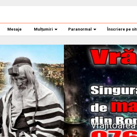
Mesaje
Mulțumiri
Paranormal
Înscriere pe si
ana banner mare