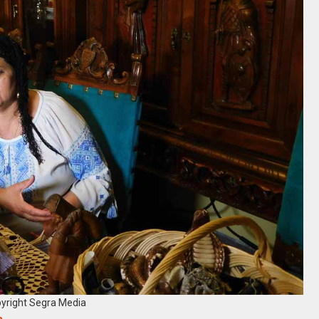
yright Segra Media
m