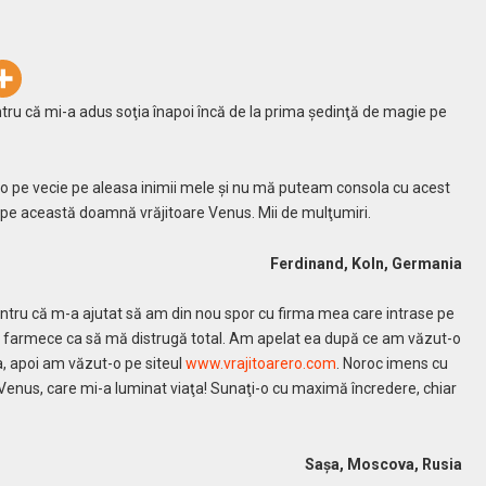
ru că mi-a adus soţia înapoi încă de la prima şedinţă de magie pe
 pe vecie pe aleasa inimii mele şi nu mă puteam consola cu acest
pe această doamnă vrăjitoare Venus. Mii de mulţumiri.
Ferdinand, Koln, Germania
tru că m-a ajutat să am din nou spor cu firma mea care intrase pe
 farmece ca să mă distrugă total. Am apelat ea după ce am văzut-o
a, apoi am văzut-o pe siteul
www.vrajitoarero.com
. Noroc imens cu
enus, care mi-a luminat viaţa! Sunaţi-o cu maximă încredere, chiar
Sașa, Moscova, Rusia