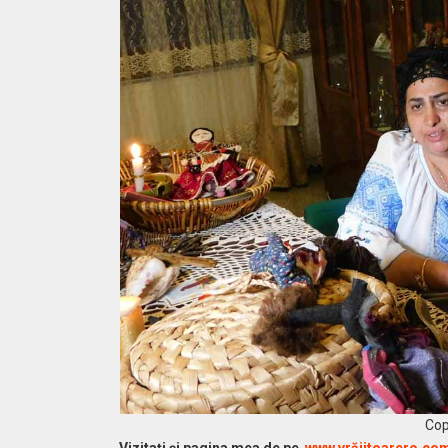
Cop
Vi
zitaţi şi pagina mea de pe
www.vrăjitoarero.co