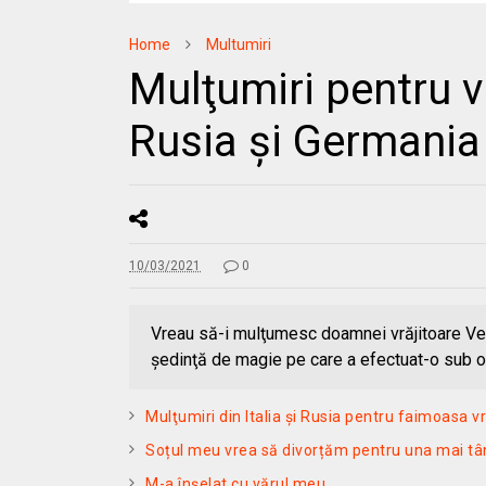
Home
Multumiri
Mulţumiri pentru v
Rusia și Germania
10/03/2021
0
Vreau să-i mulţumesc doamnei vrăjitoare Ven
şedinţă de magie pe care a efectuat-o sub o
Mulţumiri din Italia și Rusia pentru faimoasa 
Soțul meu vrea să divorțăm pentru una mai t
M-a înșelat cu vărul meu