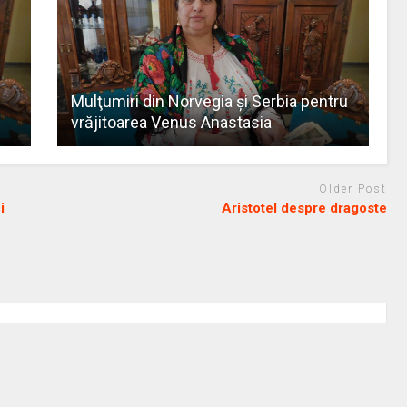
Mulţumiri din Norvegia și Serbia pentru
vrăjitoarea Venus Anastasia
Older Post
i
Aristotel despre dragoste