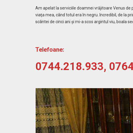
Am apelat la serviciile doamnei vrăjitoare Venus de
viaţa mea, când totul era în negru. Incredibil, de la
scântei de cinci ani şi mi-a scos argintul viu, boala se
Telefoane:
0744.218.933, 076