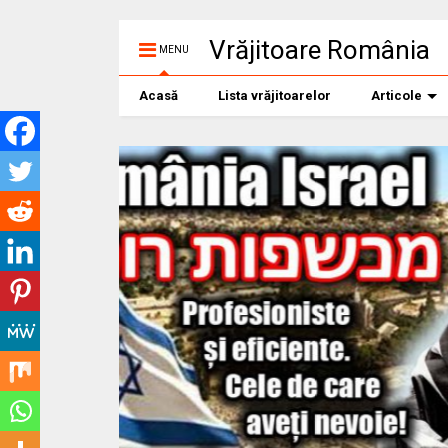
Vrăjitoare România
MENU
Acasă
Lista vrăjitoarelor
Articole
Vrajitoarea Morg