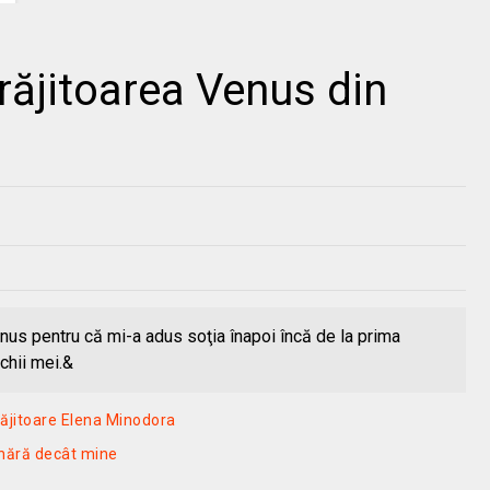
răjitoarea Venus din
us pentru că mi-a adus soţia înapoi încă de la prima
chii mei.&
vrăjitoare Elena Minodora
ânără decât mine