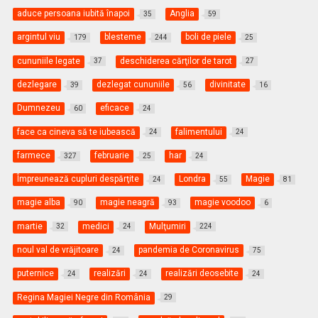
aduce persoana iubită înapoi
Anglia
35
59
argintul viu
blesteme
boli de piele
179
244
25
cununiile legate
deschiderea cărţilor de tarot
37
27
dezlegare
dezlegat cununiile
divinitate
39
56
16
Dumnezeu
eficace
60
24
face ca cineva să te iubească
falimentului
24
24
farmece
februarie
har
327
25
24
Împreunează cupluri despărţite
Londra
Magie
24
55
81
magie alba
magie neagră
magie voodoo
90
93
6
martie
medici
Mulţumiri
32
24
224
noul val de vrăjitoare
pandemia de Coronavirus
24
75
puternice
realizări
realizări deosebite
24
24
24
Regina Magiei Negre din România
29