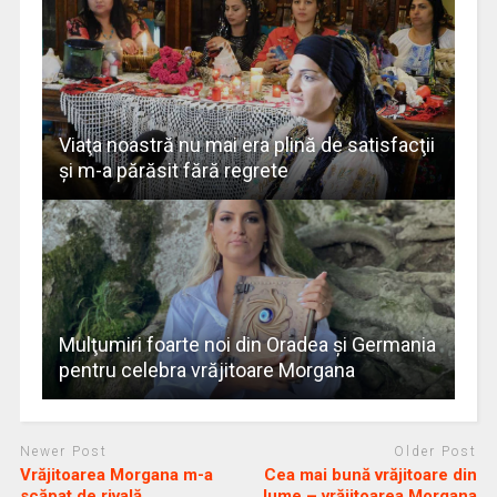
Viaţa noastră nu mai era plină de satisfacţii
și m-a părăsit fără regrete
Mulţumiri foarte noi din Oradea și Germania
pentru celebra vrăjitoare Morgana
Newer Post
Older Post
Vrăjitoarea Morgana m-a
Cea mai bună vrăjitoare din
scăpat de rivală
lume – vrăjitoarea Morgana