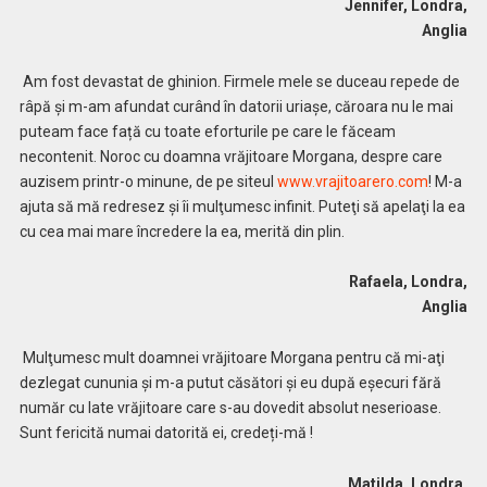
Jennifer, Londra,
Anglia
Am fost devastat de ghinion. Firmele mele se duceau repede de
râpă şi m-am afundat curând în datorii uriaşe, căroara nu le mai
puteam face față cu toate eforturile pe care le făceam
necontenit. Noroc cu doamna vrăjitoare Morgana, despre care
auzisem printr-o minune, de pe siteul
www.vrajitoarero.com
! M-a
ajuta să mă redresez şi îi mulţumesc infinit. Puteţi să apelaţi la ea
cu cea mai mare încredere la ea, merită din plin.
Rafaela, Londra,
Anglia
Mulţumesc mult doamnei vrăjitoare Morgana pentru că mi-aţi
dezlegat cununia şi m-a putut căsători şi eu după eșecuri fără
număr cu late vrăjitoare care s-au dovedit absolut neserioase.
Sunt fericită numai datorită ei, credeți-mă !
Matilda, Londra,