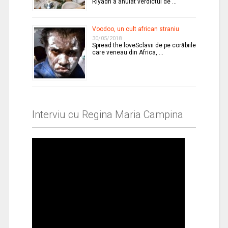
Riyadh a anulat verdictul de …
Voodoo, un cult african straniu
30/05/2018
Spread the loveSclavii de pe corăbiile
care veneau din Africa, …
Interviu cu Regina Maria Campina