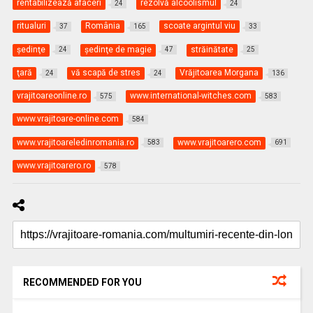
rentabilizează afaceri
rezolvă alcoolismul
24
24
ritualuri
România
scoate argintul viu
37
165
33
şedinţe
şedinţe de magie
străinătate
24
47
25
ţară
vă scapă de stres
Vrăjitoarea Morgana
24
24
136
vrajitoareonline.ro
www.international-witches.com
575
583
www.vrajitoare-online.com
584
www.vrajitoareledinromania.ro
www.vrajitoarero.com
583
691
www.vrajitoarero.ro
578
RECOMMENDED FOR YOU