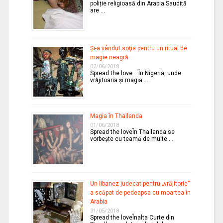
poliție religioasă din Arabia Saudită
are …
Şi-a vândut soţia pentru un ritual de
magie neagră
02/06/2018
Spread the love În Nigeria, unde
vrăjitoaria şi magia …
Magia în Thailanda
01/06/2018
Spread the loveÎn Thailanda se
vorbeşte cu teamă de multe …
Un libanez judecat pentru „vrăjitorie”
a scăpat de pedeapsa cu moartea în
Arabia
31/05/2018
Spread the loveÎnalta Curte din