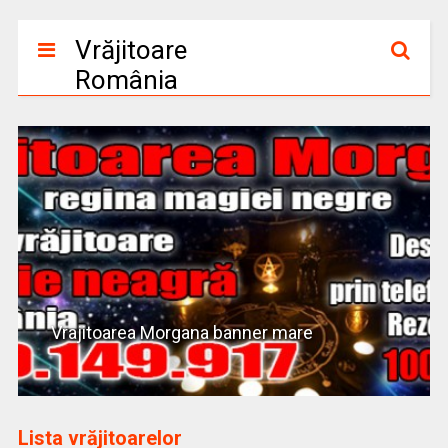
Vrăjitoare
România
Vrajitoarea Morgana banner mare
Lista vrăjitoarelor