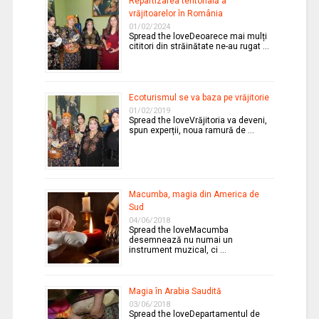
Repartizarea teritorială a
vrăjitoarelor în România
01/02/2024
Spread the loveDeoarece mai mulți
cititori din străinătate ne-au rugat …
Ecoturismul se va baza pe vrăjitorie
01/02/2019
Spread the loveVrăjitoria va deveni,
spun experții, noua ramură de …
Macumba, magia din America de
Sud
04/06/2018
Spread the loveMacumba
desemnează nu numai un
instrument muzical, ci …
Magia în Arabia Saudită
03/06/2018
Spread the loveDepartamentul de