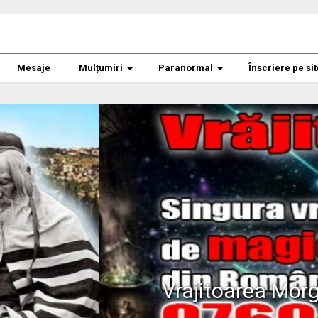
Mesaje
Mulțumiri
Paranormal
Înscriere pe si
ana banner mare