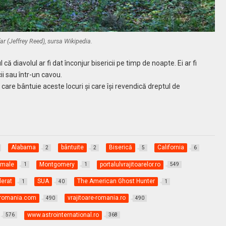
far (Jeffrey Reed), sursa Wikipedia.
ă diavolul ar fi dat înconjur bisericii pe timp de noapte. Ei ar fi
cii sau într-un cavou.
are bântuie aceste locuri şi care îşi revendică dreptul de
Alabama
bântuite
Biserică
California
2
2
5
6
rmale
Montgomery
portalulvrajitoarelor.ro
1
1
549
derat
SUA
The American Ghost Hunter
1
40
1
e-romania.com
vrajitoare-romania.ro
490
490
www.astrointernational.ro
576
368