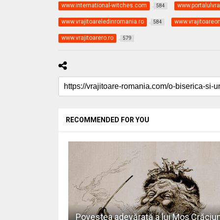
www.international-witches.com
www.portalulvraj
584
www.vrajitoareledinromania.ro
www.vrajitoareon
584
www.vrajitoarero.ro
579
RECOMMENDED FOR YOU
Povestea adevărată a lui Moş Crăciu