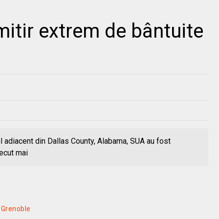
imitir extrem de bântuite
l adiacent din Dallas County, Alabama, SUA au fost
recut mai
ă Grenoble