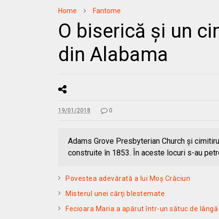
Home
Fantome
O biserică şi un c
din Alabama
19/01/2018
0
Adams Grove Presbyterian Church și cimitiru
construite în 1853. În aceste locuri s-au pet
Povestea adevărată a lui Moş Crăciun
Misterul unei cărţi blestemate
Fecioara Maria a apărut într-un sătuc de lâng