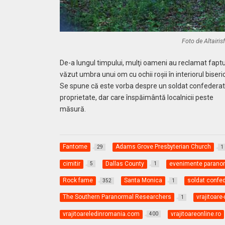
Foto de Altairis
De-a lungul timpului, mulţi oameni au reclamat faptul c
văzut umbra unui om cu ochii roşii în interiorul biseri
Se spune că este vorba despre un soldat confederat c
proprietate, dar care înspăimântă localnicii peste
măsură.
Fantome
Adams Grove Presbyterian Church
29
1
cimitir
Dallas County
evenimente parano
5
1
Rock fame
Santa Monica
soldat confe
352
1
The Southern Paranormal Researchers
vrajitoar
1
vrajitoareledinromania.com
vrajitoareonline.ro
400