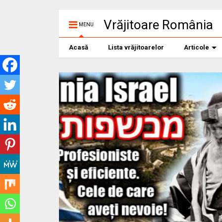
Vrăjitoare România
MENU
Acasă
Lista vrăjitoarelor
Articole
Vrajitoarea Morg