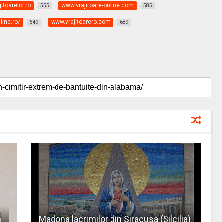
itoarelor.ro
www.vrajitoare-online.com
555
585
line.ro/
www.vrajitoarero.com
549
689
n
Madona lacrimilor din Siracusa (Silcilia)