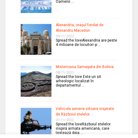
Oamenii …
Alexandria, oraşul fondat de
Alexandru Macedon
09/11/2022
Spread the loveAlexandria are peste
4 milioane de locuitori şi …
Misterioasa Samaipata din Bolivia
08/11/2022
Spread the love Este un sit
arheologic localizat în
departamentul …
Vehicole aeriene viitoare inspirate
de Războiul stelelor
07/11/2022
Spread the loveRăzboiul stelelor
inspiră armata americană, care
testează deja …