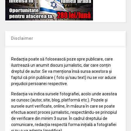
Disclaimer
Redacția poate să folosească poze spre publicare, care
ilustrează un anumit discurs jurnalistic, dar care conțin
dreptul de autor. Se va menționa însă sursa acestora și
faptul că prin publicare ( foto și/sau text) nu se vor aduce
prejudicii persoanei respective.
Redacția va indica sursele fotografiei, acolo unde acestea
se cunosc (autor, site, blog, platformă etc.). Pozele și
sursele sunt verificate, online, în măsura în care se poate
efectua acest proces jurnalistic, respectându-se principiul
de verificare din minim 3 surse. În cadrul dreptului de
comunicare, redacția respectă forma inițială a fotografiei
și nu o va adapta (modifica).