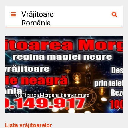
Vrăjitoare
România
Vrajitoarea Morgana banner mare
Lista vrăjitoarelor