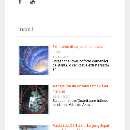
Insolit
Extratereştrii se joacă cu spaţiu-
timpul
15/11/2022
Spread the loveConform oamenilor
de ştiinţă, o civilizaţie extraterestră
ar …
Au capturat un extraterestru şi l-au
mâncat
14/11/2022
Spread the loveŢăranii care trăiesc
pe ţărmul Mării de Azov …
Raiduri de OZN-uri la Tanjung Sepat