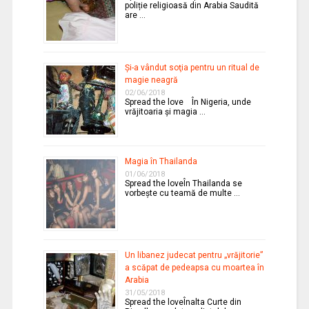
poliție religioasă din Arabia Saudită
are …
Şi-a vândut soţia pentru un ritual de
magie neagră
02/06/2018
Spread the love În Nigeria, unde
vrăjitoaria şi magia …
Magia în Thailanda
01/06/2018
Spread the loveÎn Thailanda se
vorbeşte cu teamă de multe …
Un libanez judecat pentru „vrăjitorie”
a scăpat de pedeapsa cu moartea în
Arabia
31/05/2018
Spread the loveÎnalta Curte din