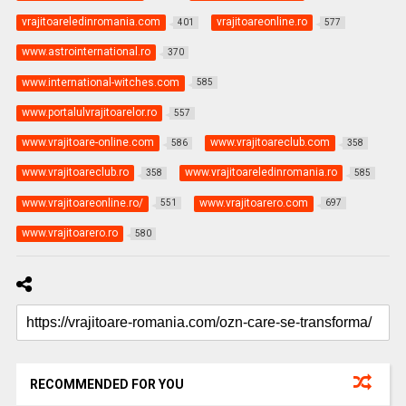
vrajitoareledinromania.com
vrajitoareonline.ro
401
577
www.astrointernational.ro
370
www.international-witches.com
585
www.portalulvrajitoarelor.ro
557
www.vrajitoare-online.com
www.vrajitoareclub.com
586
358
www.vrajitoareclub.ro
www.vrajitoareledinromania.ro
358
585
www.vrajitoareonline.ro/
www.vrajitoarero.com
551
697
www.vrajitoarero.ro
580
RECOMMENDED FOR YOU