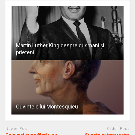
Martin Luther King despre duşmani şi
prieteni
Cuvintele lui Montesquieu
Newer Post
Older Post
Cele mai bune filmări cu
Sunete extraterestre