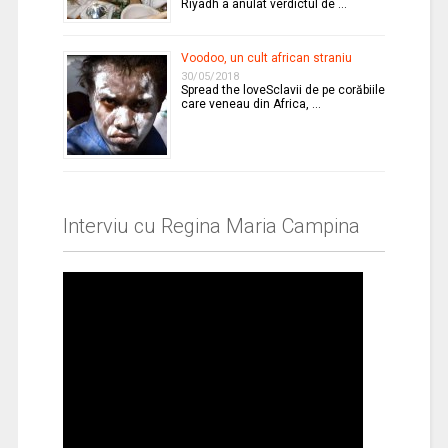
Riyadh a anulat verdictul de …
Voodoo, un cult african straniu
30/05/2018
Spread the loveSclavii de pe corăbiile
care veneau din Africa, …
Interviu cu Regina Maria Campina