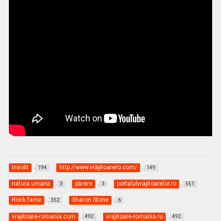
Insolit
http://www.vrăjitoarero.com/
194
149
natura umană
părere
portalulvrajitoarelor.ro
3
3
551
Rock fame
Sharon Stone
352
6
vrajitoare-romania.com
vrajitoare-romania.ro
492
492