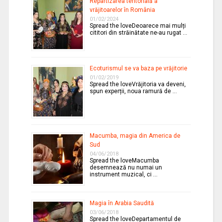
Repartizarea teritorială a
vrăjitoarelor în România
01/02/2024
Spread the loveDeoarece mai mulți
cititori din străinătate ne-au rugat …
Ecoturismul se va baza pe vrăjitorie
01/02/2019
Spread the loveVrăjitoria va deveni,
spun experții, noua ramură de …
Macumba, magia din America de
Sud
04/06/2018
Spread the loveMacumba
desemnează nu numai un
instrument muzical, ci …
Magia în Arabia Saudită
03/06/2018
Spread the loveDepartamentul de