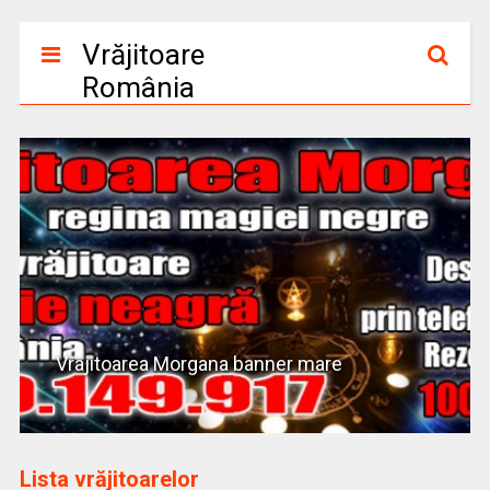
Vrăjitoare
România
Vrajitoarea Morgana banner mare
Lista vrăjitoarelor