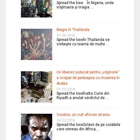
Spread the love În Nigeria, unde
vrăjitoaria şi magia …
Magia în Thailanda
01/06/2018
Spread the loveÎn Thailanda se
vorbeşte cu teamă de multe …
Un libanez judecat pentru „vrăjitorie”
a scăpat de pedeapsa cu moartea în
Arabia
31/05/2018
Spread the loveÎnalta Curte din
Riyadh a anulat verdictul de …
Voodoo, un cult african straniu
30/05/2018
Spread the loveSclavii de pe corăbiile
care veneau din Africa, …