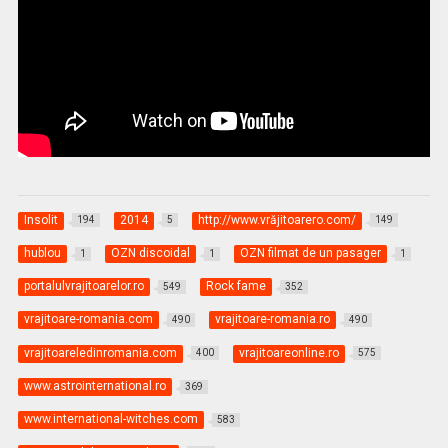
Insolit
2014
http://www.vrăjitoarero.com/
194
5
149
hublou
OZN discoidal
OZN filmat de un pasager
1
1
1
portalulvrajitoarelor.ro
Rock fame
549
352
vrajitoare-romania.com
vrajitoare-romania.ro
490
490
vrajitoareledinromania.com
vrajitoareonline.ro
400
575
www.astrointernational.ro
369
www.international-witches.com
583