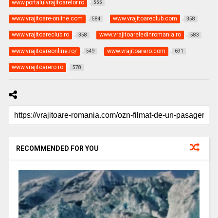
www.portalulvrajitoarelor.ro
555
www.vrajitoare-online.com
www.vrajitoareclub.com
584
358
www.vrajitoareclub.ro
www.vrajitoareledinromania.ro
358
583
www.vrajitoareonline.ro/
www.vrajitoarero.com
549
691
www.vrajitoarero.ro
578
RECOMMENDED FOR YOU