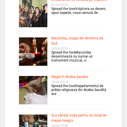
01/02/2019
Spread the loveVrăjitoria va deveni,
spun experții, noua ramură de …
Macumba, magia din America de
Sud
04/06/2018
Spread the loveMacumba
desemnează nu numai un
instrument muzical, ci …
Magia în Arabia Saudită
03/06/2018
Spread the loveDepartamentul de
poliție religioasă din Arabia Saudită
are …
Şi-a vândut soţia pentru un ritual de
magie neagră
02/06/2018