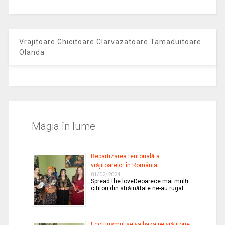
Vrajitoare Ghicitoare Clarvazatoare Tamaduitoare
Olanda
Magia în lume
Repartizarea teritorială a
vrăjitoarelor în România
01/02/2024
Spread the loveDeoarece mai mulți
cititori din străinătate ne-au rugat …
Ecoturismul se va baza pe vrăjitorie