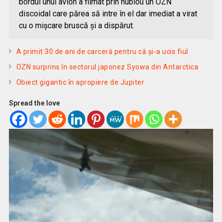
bordul unui avion a filmat prin hublou un OZN
discoidal care părea să intre în el dar imediat a virat
cu o mişcare bruscă şi a dispărut.
A primit 30 de ani de carceră pentru că şi-a ucis fiul
OZN surprins în sectorul japonez Syowa din Antarctica
Obiect gigantic în apropiere de Jupiter
Spread the love