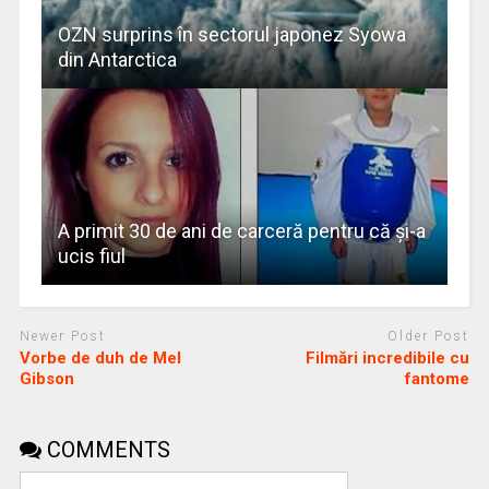
OZN surprins în sectorul japonez Syowa
din Antarctica
A primit 30 de ani de carceră pentru că şi-a
ucis fiul
Newer Post
Older Post
Vorbe de duh de Mel
Filmări incredibile cu
Gibson
fantome
COMMENTS