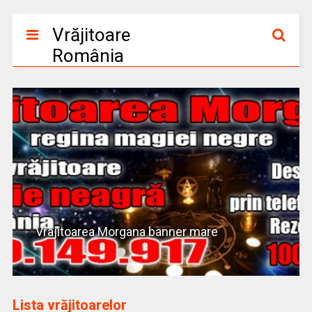
Vrăjitoare
România
Vrajitoarea Morgana banner mare
Lista vrăjitoarelor