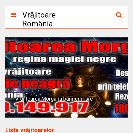
Vrăjitoare
România
Vrajitoarea Morgana banner mare
Lista vrăjitoarelor