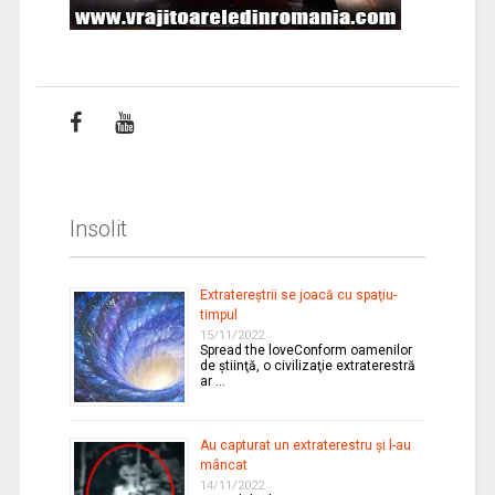
Insolit
Extratereştrii se joacă cu spaţiu-
timpul
15/11/2022
Spread the loveConform oamenilor
de ştiinţă, o civilizaţie extraterestră
ar …
Au capturat un extraterestru şi l-au
mâncat
14/11/2022