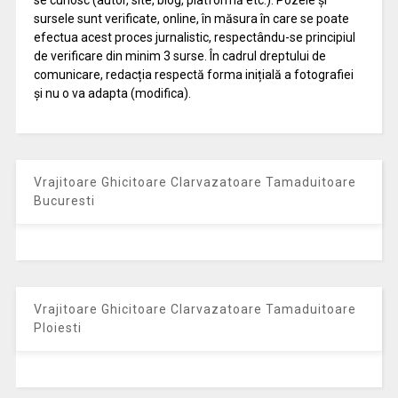
se cunosc (autor, site, blog, platformă etc.). Pozele și
sursele sunt verificate, online, în măsura în care se poate
efectua acest proces jurnalistic, respectându-se principiul
de verificare din minim 3 surse. În cadrul dreptului de
comunicare, redacția respectă forma inițială a fotografiei
și nu o va adapta (modifica).
Vrajitoare Ghicitoare Clarvazatoare Tamaduitoare
Bucuresti
Vrajitoare Ghicitoare Clarvazatoare Tamaduitoare
Ploiesti