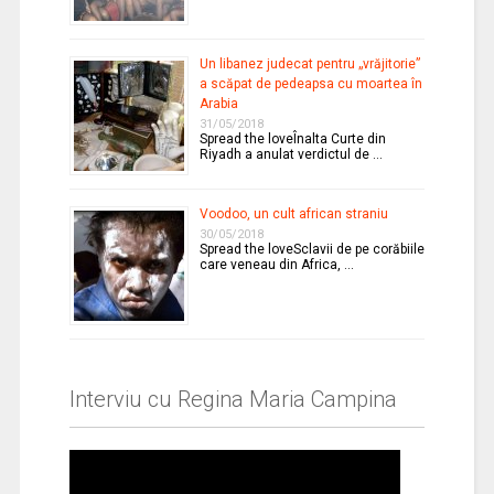
Un libanez judecat pentru „vrăjitorie”
a scăpat de pedeapsa cu moartea în
Arabia
31/05/2018
Spread the loveÎnalta Curte din
Riyadh a anulat verdictul de …
Voodoo, un cult african straniu
30/05/2018
Spread the loveSclavii de pe corăbiile
care veneau din Africa, …
Interviu cu Regina Maria Campina