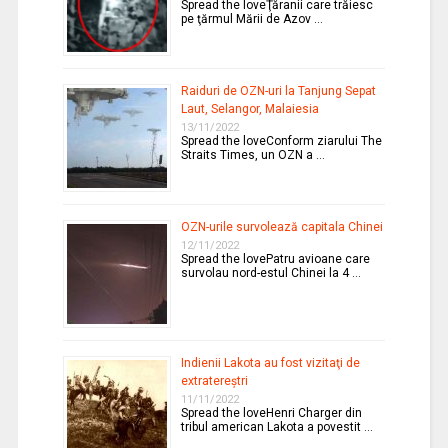
Spread the loveŢăranii care trăiesc
pe ţărmul Mării de Azov …
Raiduri de OZN-uri la Tanjung Sepat
Laut, Selangor, Malaiesia
13/11/2022
Spread the loveConform ziarului The
Straits Times, un OZN a …
OZN-urile survolează capitala Chinei
12/11/2022
Spread the lovePatru avioane care
survolau nord-estul Chinei la 4 …
Indienii Lakota au fost vizitaţi de
extratereştri
11/11/2022
Spread the loveHenri Charger din
tribul american Lakota a povestit …