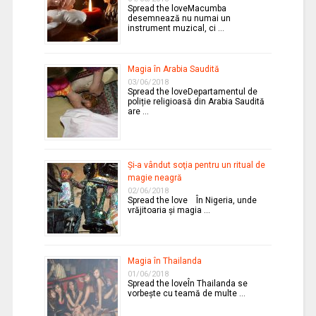
Spread the loveMacumba
desemnează nu numai un
instrument muzical, ci …
Magia în Arabia Saudită
03/06/2018
Spread the loveDepartamentul de
poliție religioasă din Arabia Saudită
are …
Şi-a vândut soţia pentru un ritual de
magie neagră
02/06/2018
Spread the love În Nigeria, unde
vrăjitoaria şi magia …
Magia în Thailanda
01/06/2018
Spread the loveÎn Thailanda se
vorbeşte cu teamă de multe …