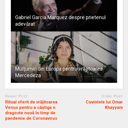
Gabriel Garcia Marquez despre prietenul
adevărat
Mulţumiri din Europa pentru vrăjitoarea
Mercedeza
Newer Post
Older Post
Ritual oferit de vrăjitoarea
Cuvintele lui Omar
Venus pentru a câştiga o
Khayyam
dragoste nouă în timp de
pandemie de Coronavirus