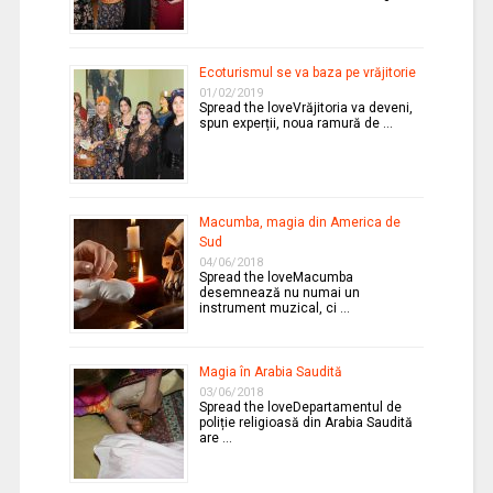
Ecoturismul se va baza pe vrăjitorie
01/02/2019
Spread the loveVrăjitoria va deveni,
spun experții, noua ramură de …
Macumba, magia din America de
Sud
04/06/2018
Spread the loveMacumba
desemnează nu numai un
instrument muzical, ci …
Magia în Arabia Saudită
03/06/2018
Spread the loveDepartamentul de
poliție religioasă din Arabia Saudită
are …