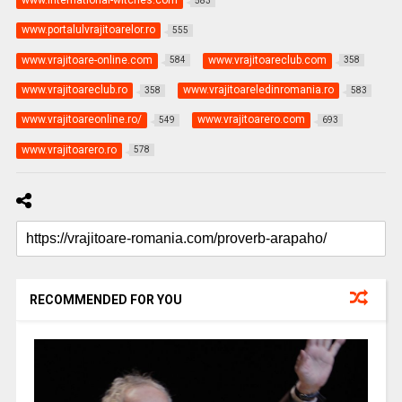
www.international-witches.com
583
www.portalulvrajitoarelor.ro
555
www.vrajitoare-online.com
www.vrajitoareclub.com
584
358
www.vrajitoareclub.ro
www.vrajitoareledinromania.ro
358
583
www.vrajitoareonline.ro/
www.vrajitoarero.com
549
693
www.vrajitoarero.ro
578
RECOMMENDED FOR YOU