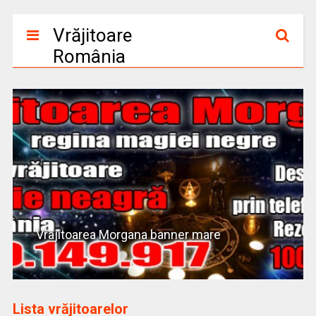
Vrăjitoare
România
Vrajitoarea Morgana banner mare
Lista vrăjitoarelor