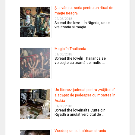
Şi-a vândut soţia pentru un ritual de
magie neagră
02/06/2018
Spread the love În Nigeria, unde
vrăjitoaria şi magia …
Magia în Thailanda
01/06/2018
Spread the loveÎn Thailanda se
vorbeşte cu teamă de multe …
Un libanez judecat pentru „vrăjitorie”
a scăpat de pedeapsa cu moartea în
Arabia
31/05/2018
Spread the loveÎnalta Curte din
Riyadh a anulat verdictul de …
Voodoo, un cult african straniu