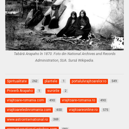
Tabără Arapaho în 1870. Foto din National Archives and Records
Administration, SUA. Sursă Wikipedia.
Spiritualitate
plantele
portalulvrajitoarelor.ro
262
1
549
Proverb Arapaho
surorile
1
2
vrajitoare-romania.com
vrajitoare-romania.ro
490
490
vrajitoareledinromania.com
vrajitoareonline.ro
400
575
www.astrointernational.ro
369