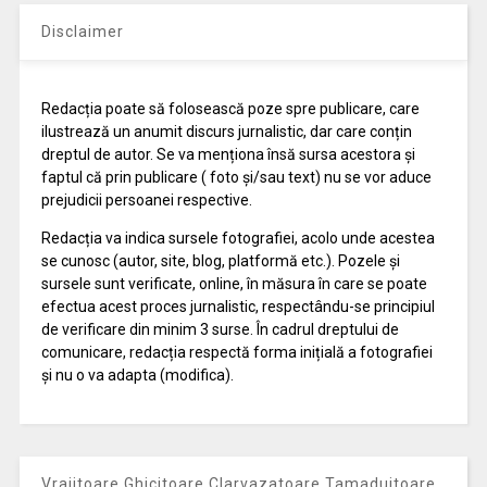
Disclaimer
Redacția poate să folosească poze spre publicare, care
ilustrează un anumit discurs jurnalistic, dar care conțin
dreptul de autor. Se va menționa însă sursa acestora și
faptul că prin publicare ( foto și/sau text) nu se vor aduce
prejudicii persoanei respective.
Redacția va indica sursele fotografiei, acolo unde acestea
se cunosc (autor, site, blog, platformă etc.). Pozele și
sursele sunt verificate, online, în măsura în care se poate
efectua acest proces jurnalistic, respectându-se principiul
de verificare din minim 3 surse. În cadrul dreptului de
comunicare, redacția respectă forma inițială a fotografiei
și nu o va adapta (modifica).
Vrajitoare Ghicitoare Clarvazatoare Tamaduitoare