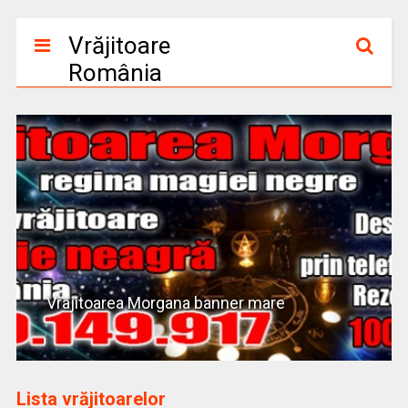
Vrăjitoare
România
Vrajitoarea Morgana banner mare
Lista vrăjitoarelor