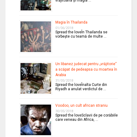
vrăjitoaria şi magia …
Magia în Thailanda
01/06/2018
Spread the loveÎn Thailanda se
vorbeşte cu teamă de multe …
Un libanez judecat pentru „vrăjitorie”
a scăpat de pedeapsa cu moartea în
Arabia
31/05/2018
Spread the loveÎnalta Curte din
Riyadh a anulat verdictul de …
Voodoo, un cult african straniu
30/05/2018
Spread the loveSclavii de pe corăbiile
care veneau din Africa, …