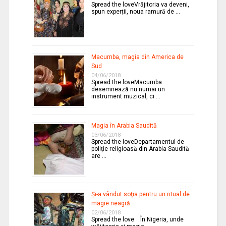
Spread the loveVrăjitoria va deveni,
spun experții, noua ramură de …
Macumba, magia din America de
Sud
04/06/2018
Spread the loveMacumba
desemnează nu numai un
instrument muzical, ci …
Magia în Arabia Saudită
03/06/2018
Spread the loveDepartamentul de
poliție religioasă din Arabia Saudită
are …
Şi-a vândut soţia pentru un ritual de
magie neagră
02/06/2018
Spread the love În Nigeria, unde