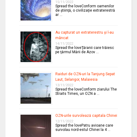
15/11/2022
Spread the loveConform oamenilor
de ştiinţă, o civilizaţie extraterestră
ar …
Au capturat un extraterestru şi l-au
mâncat
14/11/2022
Spread the loveŢăranii care trăiesc
pe ţărmul Mării de Azov …
Raiduri de OZN-uri la Tanjung Sepat
Laut, Selangor, Malaiesia
13/11/2022
Spread the loveConform ziarului The
Straits Times, un OZN a …
OZN-urile survolează capitala Chinei
12/11/2022
Spread the lovePatru avioane care
survolau nord-estul Chinei la 4 …