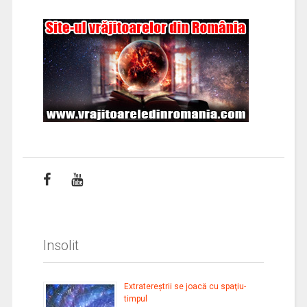
Insolit
Extratereştrii se joacă cu spaţiu-
timpul