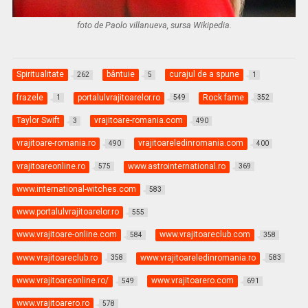
foto de Paolo villanueva, sursa Wikipedia.
Spiritualitate
bântuie
curajul de a spune
262
5
1
frazele
portalulvrajitoarelor.ro
Rock fame
1
549
352
Taylor Swift
vrajitoare-romania.com
3
490
vrajitoare-romania.ro
vrajitoareledinromania.com
490
400
vrajitoareonline.ro
www.astrointernational.ro
575
369
www.international-witches.com
583
www.portalulvrajitoarelor.ro
555
www.vrajitoare-online.com
www.vrajitoareclub.com
584
358
www.vrajitoareclub.ro
www.vrajitoareledinromania.ro
358
583
www.vrajitoareonline.ro/
www.vrajitoarero.com
549
691
www.vrajitoarero.ro
578