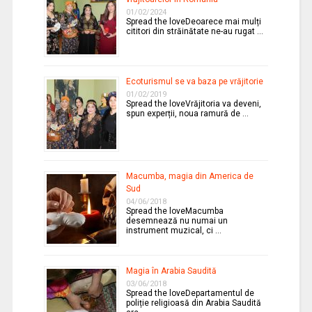
01/02/2024
Spread the loveDeoarece mai mulți
cititori din străinătate ne-au rugat …
Ecoturismul se va baza pe vrăjitorie
01/02/2019
Spread the loveVrăjitoria va deveni,
spun experții, noua ramură de …
Macumba, magia din America de
Sud
04/06/2018
Spread the loveMacumba
desemnează nu numai un
instrument muzical, ci …
Magia în Arabia Saudită
03/06/2018
Spread the loveDepartamentul de
poliție religioasă din Arabia Saudită