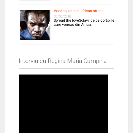
Voodoo, un cult african straniu
30/05/2018
Spread the loveSclavii de pe corăbiile
care veneau din Africa, …
Interviu cu Regina Maria Campina