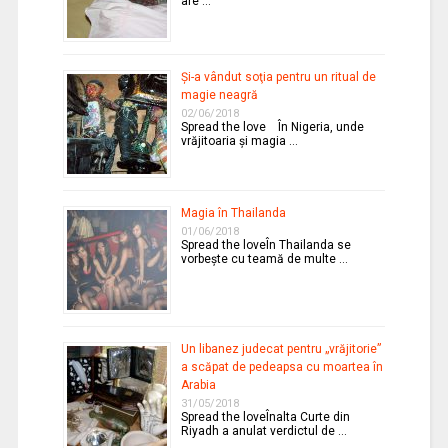
are …
Şi-a vândut soţia pentru un ritual de
magie neagră
02/06/2018
Spread the love În Nigeria, unde
vrăjitoaria şi magia …
Magia în Thailanda
01/06/2018
Spread the loveÎn Thailanda se
vorbeşte cu teamă de multe …
Un libanez judecat pentru „vrăjitorie”
a scăpat de pedeapsa cu moartea în
Arabia
31/05/2018
Spread the loveÎnalta Curte din
Riyadh a anulat verdictul de …