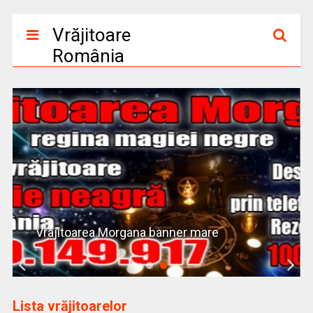
Vrăjitoare
România
Vrajitoarea Morgana banner mare
Lista vrăjitoarelor