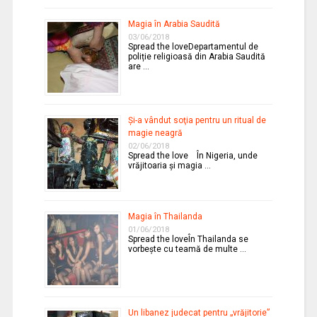
Magia în Arabia Saudită
03/06/2018
Spread the loveDepartamentul de
poliție religioasă din Arabia Saudită
are …
Şi-a vândut soţia pentru un ritual de
magie neagră
02/06/2018
Spread the love În Nigeria, unde
vrăjitoaria şi magia …
Magia în Thailanda
01/06/2018
Spread the loveÎn Thailanda se
vorbeşte cu teamă de multe …
Un libanez judecat pentru „vrăjitorie”