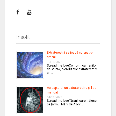
Insolit
Extratereştrii se joacă cu spaţiu-
timpul
15/11/2022
Spread the loveConform oamenilor
de ştiinţă, o civilizaţie extraterestră
ar …
Au capturat un extraterestru şi l-au
mâncat
14/11/2022
Spread the loveŢăranii care trăiesc
pe ţărmul Mării de Azov …