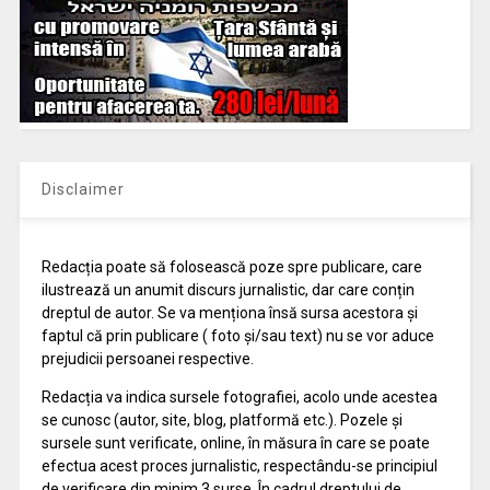
Disclaimer
Redacția poate să folosească poze spre publicare, care
ilustrează un anumit discurs jurnalistic, dar care conțin
dreptul de autor. Se va menționa însă sursa acestora și
faptul că prin publicare ( foto și/sau text) nu se vor aduce
prejudicii persoanei respective.
Redacția va indica sursele fotografiei, acolo unde acestea
se cunosc (autor, site, blog, platformă etc.). Pozele și
sursele sunt verificate, online, în măsura în care se poate
efectua acest proces jurnalistic, respectându-se principiul
de verificare din minim 3 surse. În cadrul dreptului de