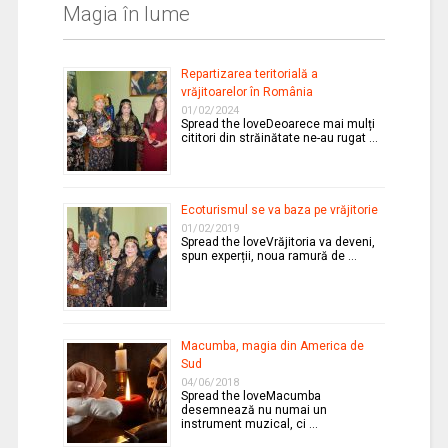
Magia în lume
Repartizarea teritorială a
vrăjitoarelor în România
01/02/2024
Spread the loveDeoarece mai mulți
cititori din străinătate ne-au rugat …
Ecoturismul se va baza pe vrăjitorie
01/02/2019
Spread the loveVrăjitoria va deveni,
spun experții, noua ramură de …
Macumba, magia din America de
Sud
04/06/2018
Spread the loveMacumba
desemnează nu numai un
instrument muzical, ci …