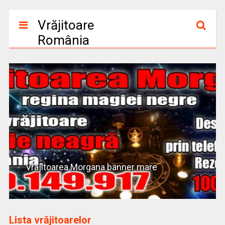
Vrăjitoare
România
Vrajitoarea Morgana banner mare
Lista vrăjitoarelor