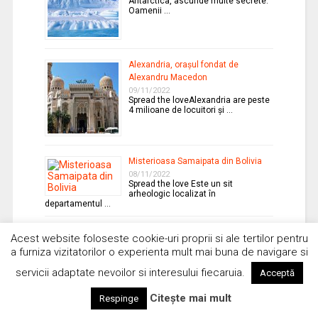
Antarctica, ascunde multe secrete.
Oamenii …
Alexandria, oraşul fondat de
Alexandru Macedon
09/11/2022
Spread the loveAlexandria are peste
4 milioane de locuitori şi …
Misterioasa Samaipata din Bolivia
08/11/2022
Spread the love Este un sit
arheologic localizat în
departamentul …
Vehicole aeriene viitoare inspirate
Acest website foloseste cookie-uri proprii si ale tertilor pentru
de Războiul stelelor
a furniza vizitatorilor o experienta mult mai buna de navigare si
07/11/2022
Spread the loveRăzboiul stelelor
servicii adaptate nevoilor si interesului fiecaruia.
Acceptă
inspiră armata americană, care
testează deja …
Citește mai mult
Respinge