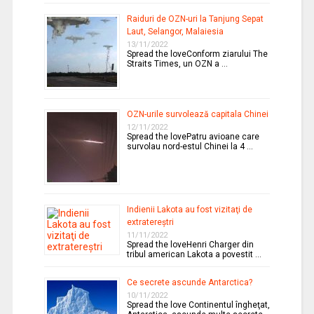
Raiduri de OZN-uri la Tanjung Sepat
Laut, Selangor, Malaiesia
13/11/2022
Spread the loveConform ziarului The
Straits Times, un OZN a …
OZN-urile survolează capitala Chinei
12/11/2022
Spread the lovePatru avioane care
survolau nord-estul Chinei la 4 …
Indienii Lakota au fost vizitaţi de
extratereştri
11/11/2022
Spread the loveHenri Charger din
tribul american Lakota a povestit …
Ce secrete ascunde Antarctica?
10/11/2022
Spread the love Continentul îngheţat,