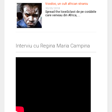
Voodoo, un cult african straniu
30/05/2018
Spread the loveSclavii de pe corăbiile
care veneau din Africa, …
Interviu cu Regina Maria Campina