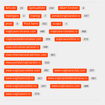
Articole
Spiritualitate
Albert Einstein
22
262
4
înţelegere
înţelegi
portalulvrajitoarelor.ro
2
1
547
prost
Rock fame
scopul
5
352
1
vrajitoare-romania.com
vrajitoare-romania.ro
488
488
vrajitoareledinromania.com
vrajitoareonline.ro
399
573
www.astrointernational.ro
368
www.international-witches.com
581
www.portalulvrajitoarelor.ro
553
www.vrajitoare-online.com
www.vrajitoareclub.com
582
357
www.vrajitoareclub.ro
www.vrajitoareledinromania.ro
357
581
www.vrajitoareonline.ro/
www.vrajitoarero.com
547
688
www.vrajitoarero.ro
576