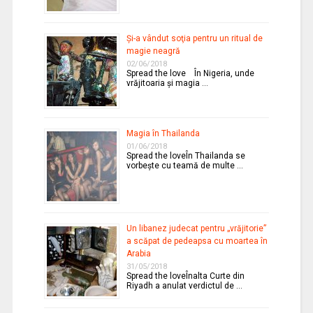
Şi-a vândut soţia pentru un ritual de
magie neagră
02/06/2018
Spread the love În Nigeria, unde
vrăjitoaria şi magia …
Magia în Thailanda
01/06/2018
Spread the loveÎn Thailanda se
vorbeşte cu teamă de multe …
Un libanez judecat pentru „vrăjitorie”
a scăpat de pedeapsa cu moartea în
Arabia
31/05/2018
Spread the loveÎnalta Curte din
Riyadh a anulat verdictul de …