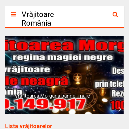
Vrăjitoare
România
Vrajitoarea Morgana banner mare
Lista vrăjitoarelor