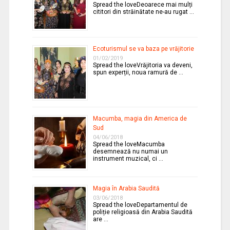
Spread the loveDeoarece mai mulți
cititori din străinătate ne-au rugat …
Ecoturismul se va baza pe vrăjitorie
01/02/2019
Spread the loveVrăjitoria va deveni,
spun experții, noua ramură de …
Macumba, magia din America de
Sud
04/06/2018
Spread the loveMacumba
desemnează nu numai un
instrument muzical, ci …
Magia în Arabia Saudită
03/06/2018
Spread the loveDepartamentul de
poliție religioasă din Arabia Saudită
are …