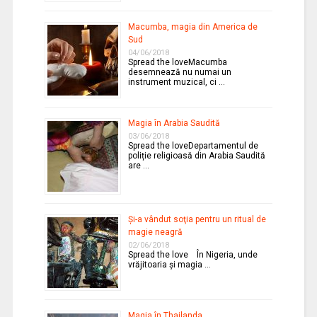
Macumba, magia din America de
Sud
04/06/2018
Spread the loveMacumba
desemnează nu numai un
instrument muzical, ci …
Magia în Arabia Saudită
03/06/2018
Spread the loveDepartamentul de
poliție religioasă din Arabia Saudită
are …
Şi-a vândut soţia pentru un ritual de
magie neagră
02/06/2018
Spread the love În Nigeria, unde
vrăjitoaria şi magia …
Magia în Thailanda