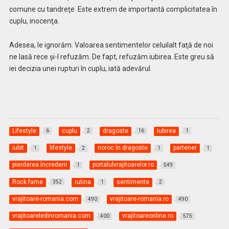
comune cu tandreţe. Este extrem de importantă complicitatea în
cuplu, inocenţa.
Adesea, le ignorăm. Valoarea sentimentelor celuilalt faţă de noi
ne lasă rece şi-l refuzăm. De fapt, refuzăm iubirea. Este greu să
iei decizia unei rupturi în cuplu, iată adevărul.
Lifestyle
cuplu
dragoste
iubirea
6
2
16
1
iubit
lifestyle
noroc în dragoste
partener
1
2
1
1
pierderea încrederii
portalulvrajitoarelor.ro
1
549
Rock fame
rutina
sentimente
352
1
2
vrajitoare-romania.com
vrajitoare-romania.ro
490
490
vrajitoareledinromania.com
vrajitoareonline.ro
400
575