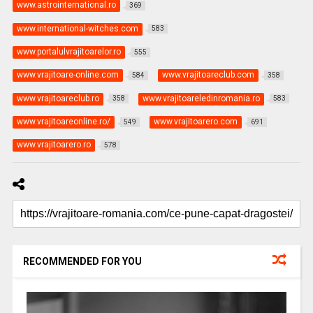
www.astrointernational.ro
369
www.international-witches.com
583
www.portalulvrajitoarelor.ro
555
www.vrajitoare-online.com
www.vrajitoareclub.com
584
358
www.vrajitoareclub.ro
www.vrajitoareledinromania.ro
358
583
www.vrajitoareonline.ro/
www.vrajitoarero.com
549
691
www.vrajitoarero.ro
578
RECOMMENDED FOR YOU