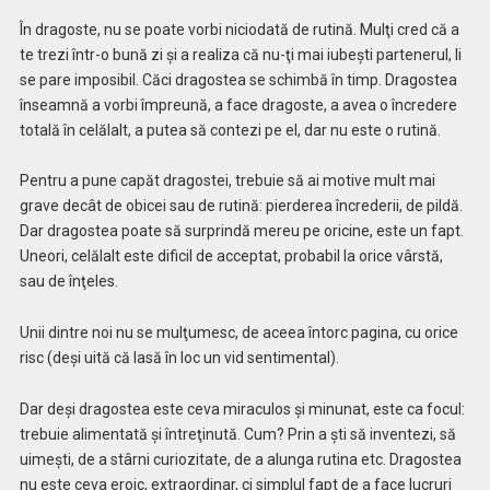
În dragoste, nu se poate vorbi niciodată de rutină. Mulţi cred că a
te trezi într-o bună zi şi a realiza că nu-ţi mai iubeşti partenerul, li
se pare imposibil. Căci dragostea se schimbă în timp. Dragostea
înseamnă a vorbi împreună, a face dragoste, a avea o încredere
totală în celălalt, a putea să contezi pe el, dar nu este o rutină.
Pentru a pune capăt dragostei, trebuie să ai motive mult mai
grave decât de obicei sau de rutină: pierderea încrederii, de pildă.
Dar dragostea poate să surprindă mereu pe oricine, este un fapt.
Uneori, celălalt este dificil de acceptat, probabil la orice vârstă,
sau de înţeles.
Unii dintre noi nu se mulţumesc, de aceea întorc pagina, cu orice
risc (deşi uită că lasă în loc un vid sentimental).
Dar deşi dragostea este ceva miraculos şi minunat, este ca focul:
trebuie alimentată şi întreţinută. Cum? Prin a şti să inventezi, să
uimeşti, de a stârni curiozitate, de a alunga rutina etc. Dragostea
nu este ceva eroic, extraordinar, ci simplul fapt de a face lucruri