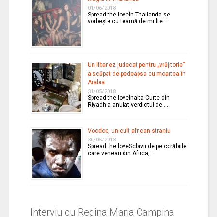
01/06/2018
Spread the loveÎn Thailanda se
vorbeşte cu teamă de multe …
Un libanez judecat pentru „vrăjitorie”
a scăpat de pedeapsa cu moartea în
Arabia
31/05/2018
Spread the loveÎnalta Curte din
Riyadh a anulat verdictul de …
Voodoo, un cult african straniu
30/05/2018
Spread the loveSclavii de pe corăbiile
care veneau din Africa, …
Interviu cu Regina Maria Campina