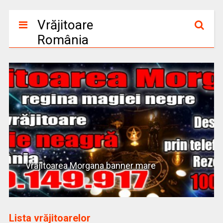
Vrăjitoare
România
Vrajitoarea Morgana banner mare
Lista vrăjitoarelor