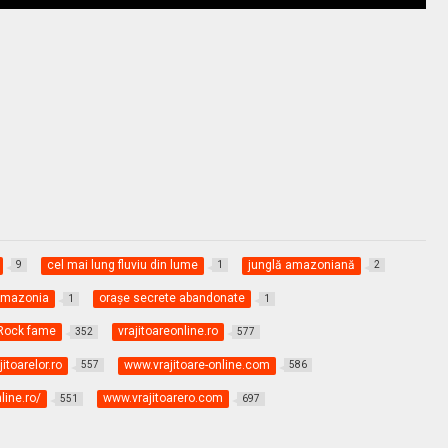
cel mai lung fluviu din lume
junglă amazoniană
9
1
2
 Amazonia
oraşe secrete abandonate
1
1
Rock fame
vrajitoareonline.ro
352
577
itoarelor.ro
www.vrajitoare-online.com
557
586
line.ro/
www.vrajitoarero.com
551
697