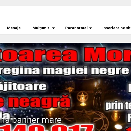
Mesaje
Mulțumiri
Paranormal
Înscriere pe si
ana banner mare