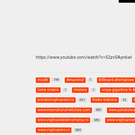
https://www.youtube.com/watch?v=52zvSAyn6wI
Insolit
Amazonul
Billboard alternatives
194
1
lume stranie
mistere
oraşe gigantice în
1
1
portalulvrajitoarelor.ro
Radio stations
551
32
www.international-witches.com
www.portalulvraj
585
www.vrajitoareledinromania.ro
www.vrajitoareon
585
www.vrajitoarero.ro
580