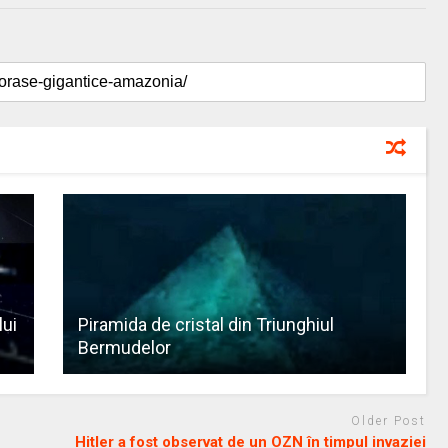
lui
Piramida de cristal din Triunghiul
Bermudelor
Older Post
Hitler a fost observat de un OZN în timpul invaziei