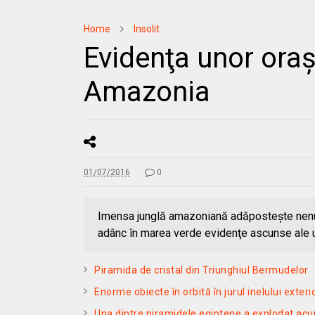
Home
Insolit
Evidenţa unor oraş
Amazonia
01/07/2016
0
Imensa junglă amazoniană adăposteşte nenum
adânc în marea verde evidenţe ascunse ale 
Piramida de cristal din Triunghiul Bermudelor
Enorme obiecte în orbită în jurul inelului exterio
Una dintre piramidele egiptene a explodat ac