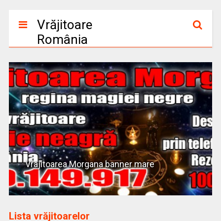
Vrăjitoare
România
Vrajitoarea Morgana banner mare
Lista vrăjitoarelor