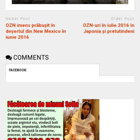
Newer Post
Older Post
OZN imens prăbuşit în
OZN-uri în iulie 2016 în
deşertul din New Mexico în
Japonia şi pretutindeni
iunie 2016
COMMENTS
FACEBOOK: