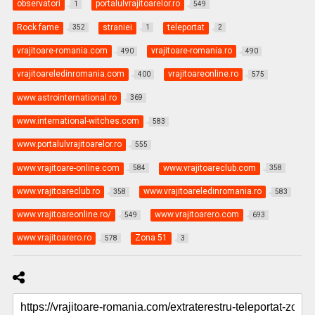
observatori
portalulvrajitoarelor.ro
1
549
Rock fame
straniei
teleportat
352
1
2
vrajitoare-romania.com
vrajitoare-romania.ro
490
490
vrajitoareledinromania.com
vrajitoareonline.ro
400
575
www.astrointernational.ro
369
www.international-witches.com
583
www.portalulvrajitoarelor.ro
555
www.vrajitoare-online.com
www.vrajitoareclub.com
584
358
www.vrajitoareclub.ro
www.vrajitoareledinromania.ro
358
583
www.vrajitoareonline.ro/
www.vrajitoarero.com
549
693
www.vrajitoarero.ro
Zona 51
578
3