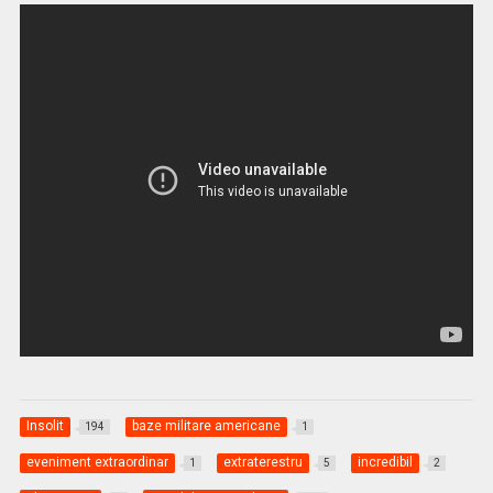
Insolit
baze militare americane
194
1
eveniment extraordinar
extraterestru
incredibil
1
5
2