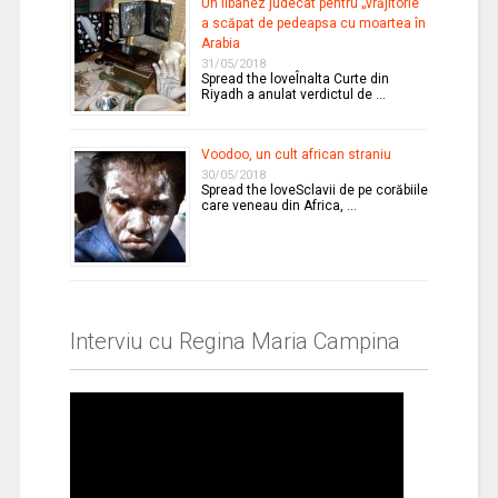
Un libanez judecat pentru „vrăjitorie”
a scăpat de pedeapsa cu moartea în
Arabia
31/05/2018
Spread the loveÎnalta Curte din
Riyadh a anulat verdictul de …
Voodoo, un cult african straniu
30/05/2018
Spread the loveSclavii de pe corăbiile
care veneau din Africa, …
Interviu cu Regina Maria Campina