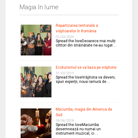
Magia în lume
Repartizarea teritorială a
vrăjitoarelor în România
01/02/2024
Spread the loveDeoarece mai mulți
cititori din străinătate ne-au rugat …
Ecoturismul se va baza pe vrăjitorie
01/02/2019
Spread the loveVrăjitoria va deveni,
spun experții, noua ramură de …
Macumba, magia din America de
Sud
04/06/2018
Spread the loveMacumba
desemnează nu numai un
instrument muzical, ci …