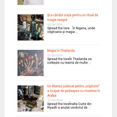
Şi-a vândut soţia pentru un ritual de
magie neagră
02/06/2018
Spread the love În Nigeria, unde
vrăjitoaria şi magia …
Magia în Thailanda
01/06/2018
Spread the loveÎn Thailanda se
vorbeşte cu teamă de multe …
Un libanez judecat pentru „vrăjitorie”
a scăpat de pedeapsa cu moartea în
Arabia
31/05/2018
Spread the loveÎnalta Curte din
Riyadh a anulat verdictul de …