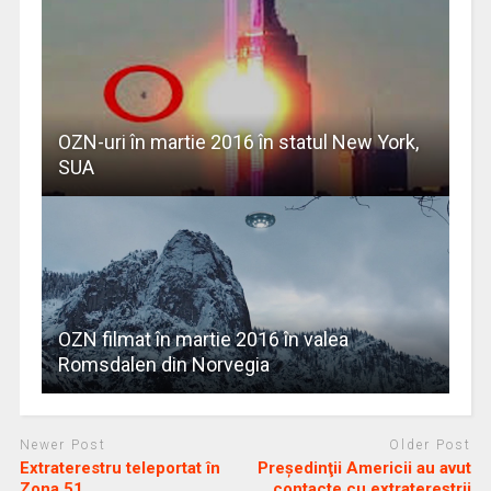
OZN-uri în martie 2016 în statul New York,
SUA
OZN filmat în martie 2016 în valea
Romsdalen din Norvegia
Newer Post
Older Post
Extraterestru teleportat în
Preşedinţii Americii au avut
Zona 51
contacte cu extratereştrii