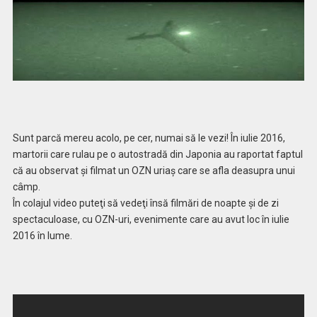
Sunt parcă mereu acolo, pe cer, numai să le vezi! În iulie 2016,
martorii care rulau pe o autostradă din Japonia au raportat faptul
că au observat şi filmat un OZN uriaş care se afla deasupra unui
câmp.
În colajul video puteţi să vedeţi însă filmări de noapte şi de zi
spectaculoase, cu OZN-uri, evenimente care au avut loc în iulie
2016 în lume.