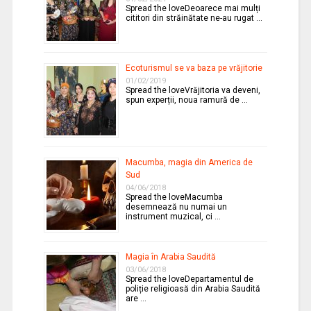
Spread the loveDeoarece mai mulți
cititori din străinătate ne-au rugat …
Ecoturismul se va baza pe vrăjitorie
01/02/2019
Spread the loveVrăjitoria va deveni,
spun experții, noua ramură de …
Macumba, magia din America de
Sud
04/06/2018
Spread the loveMacumba
desemnează nu numai un
instrument muzical, ci …
Magia în Arabia Saudită
03/06/2018
Spread the loveDepartamentul de
poliție religioasă din Arabia Saudită
are …