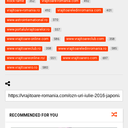
Rock fame
vrajitoare-romania.com
352
492
vrajitoare-romania.ro
vrajitoareledinromania.com
492
401
www.astrointernational.ro
370
www.portalulvrajitoarelor.ro
557
www.vrajitoare-online.com
www.vrajitoareclub.com
586
358
www.vrajitoareclub.ro
www.vrajitoareledinromania.ro
358
585
www.vrajitoareonline.ro/
www.vrajitoarero.com
551
697
www.vrajitoarero.ro
580
RECOMMENDED FOR YOU