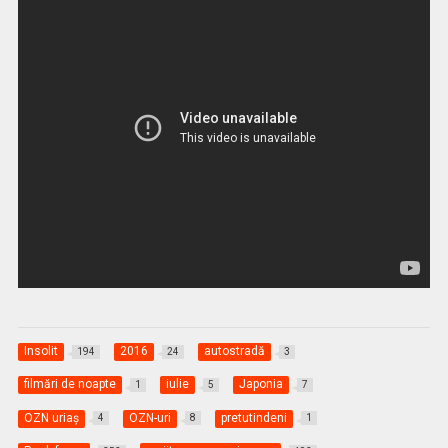
Insolit
2016
autostradă
194
24
3
filmări de noapte
iulie
Japonia
1
5
7
OZN uriaş
OZN-uri
pretutindeni
4
8
1