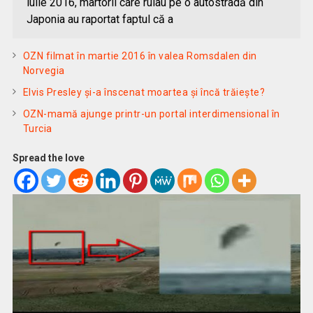
iulie 2016, martorii care rulau pe o autostradă din
Japonia au raportat faptul că a
OZN filmat în martie 2016 în valea Romsdalen din
Norvegia
Elvis Presley şi-a înscenat moartea şi încă trăieşte?
OZN-mamă ajunge printr-un portal interdimensional în
Turcia
Spread the love