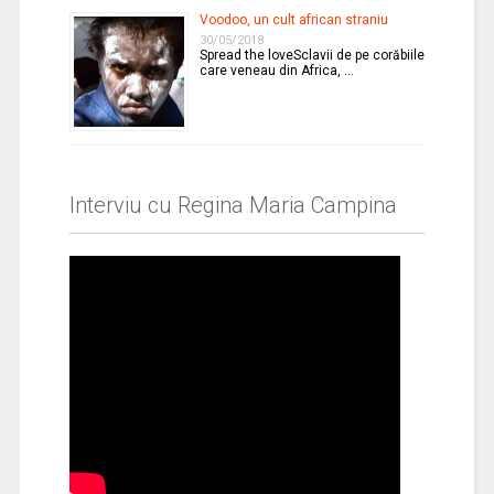
Voodoo, un cult african straniu
30/05/2018
Spread the loveSclavii de pe corăbiile
care veneau din Africa, …
Interviu cu Regina Maria Campina