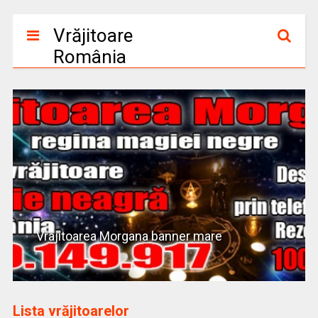
Vrăjitoare
România
Vrajitoarea Morgana banner mare
Lista vrăjitoarelor