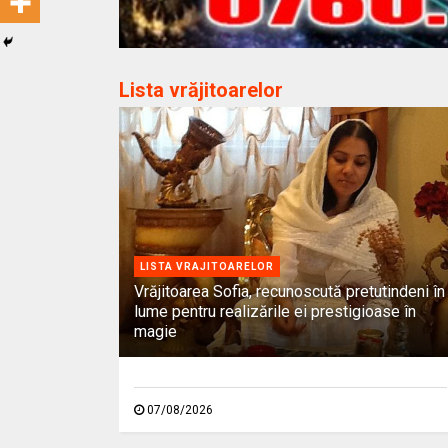
Lista vrăjitoarelor
LISTA VRAJITOARELOR
Vrăjitoarea Sofia, recunoscută pretutindeni în
lume pentru realizările ei prestigioase în
magie
07/08/2026