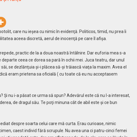
tolit, care nu ieşea cu nimic în evidenţă. Politicos, timid, nu prea îi
tatea aceea discretă, aerul de inocenţă pe care îl afişa.
repede, practic de la a doua noastră întâlnire. Dar euforia mea s-a
e departe ceea ce dorea sa pară în ochii mei. Juca teatru, dar unul
săi, se dezlănţuia şi-i plăcea să-şi trăiască viaţa la maxim. Avea el
 adică eram prietena sa oficială ( cu toate că eu nu acceptasem
? Şi nu i-a păsat ce urma să spun? Adevărul este că nu l-a interesat,
vederea, de dragul său. Te poţi minuna cât de abil este şi ce bun
mediat despre soarta celui care mă curta. Erau curioase, nimic
cimen, caest individ fără scrupule. Nu avea una ci patru-cinci femei