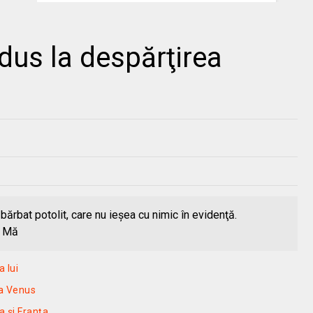
u dus la despărţirea
 bărbat potolit, care nu ieşea cu nimic în evidenţă.
e. Mă
a lui
ea Venus
a și Franța