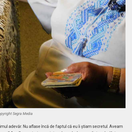
pyright Segra Media
primul adevăr. Nu aflase încă de faptul că eu îi ştiam secretul. Aveam