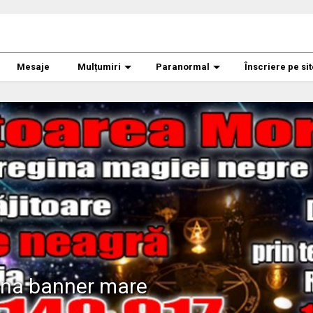
Mesaje
Mulțumiri
Paranormal
Înscriere pe si
ana banner mare