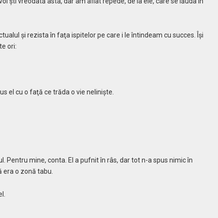
oi şti vreodată asta, dar am aflat repede, de la ele, care se lăuda în
tualul şi rezista în faţa ispitelor pe care i le întindeam cu succes. Îşi
e ori:
s el cu o faţă ce trăda o vie nelinişte.
 Pentru mine, conta. El a pufnit în râs, dar tot n-a spus nimic în
că era o zonă tabu.
el.