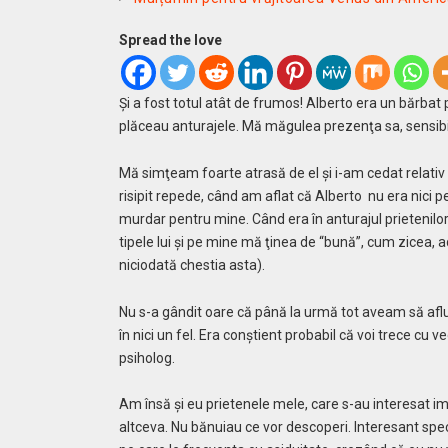
Spread the love
Şi a fost totul atât de frumos! Alberto era un bărbat po
plăceau anturajele. Mă măgulea prezenţa sa, sensibili
Mă simţeam foarte atrasă de el şi i-am cedat relativ 
risipit repede, când am aflat că Alberto nu era nici p
murdar pentru mine. Când era în anturajul prietenilor 
tipele lui şi pe mine mă ţinea de “bună”, cum zicea,
niciodată chestia asta).
Nu s-a gândit oare că până la urmă tot aveam să aflu
în nici un fel. Era conştient probabil că voi trece cu 
psiholog.
Am însă şi eu prietenele mele, care s-au interesat i
altceva. Nu bănuiau ce vor descoperi. Interesant spe