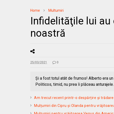
Home
Multumiri
Infidelităţile lui a
noastră
25/03/2021
0
Şi a fost totul atât de frumos! Alberto era un
Politicos, timid, nu prea îi plăceau anturajel
Am trecut recent printr-o despărțire și trădare
Mulțumiri din Cipru și Olanda pentru vrăjitoar
Mulțumiri pentru vrăjitoarea Venus din Americ