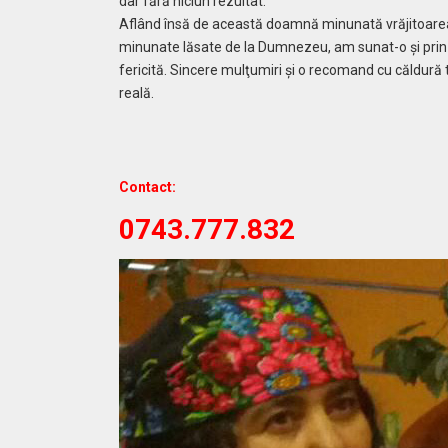
dar fără niciun rezultat.
Aflând însă de această doamnă minunată vrăjitoarea M
minunate lăsate de la Dumnezeu, am sunat-o şi prin le
fericită. Sincere mulţumiri şi o recomand cu căldură t
reală.
Contact:
0743.777.832