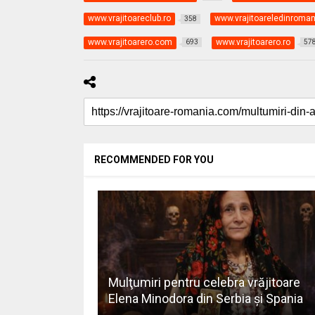
www.vrajitoareclub.ro
www.vrajitoareledinroman
358
www.vrajitoarero.com
www.vrajitoarero.ro
693
57
RECOMMENDED FOR YOU
Mulţumiri pentru celebra vrăjitoare
Elena Minodora din Serbia și Spania