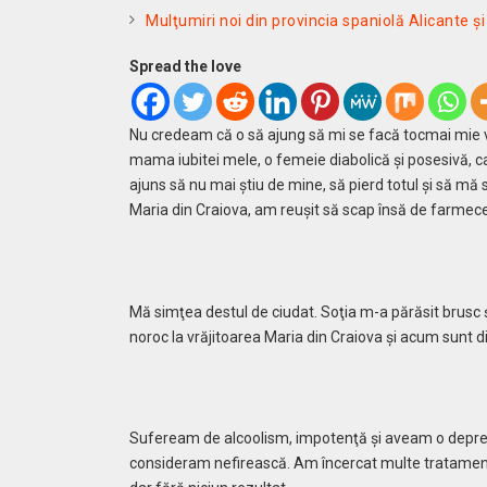
Mulţumiri noi din provincia spaniolă Alicante 
Spread the love
Nu credeam că o să ajung să mi se facă tocmai mie v
mama iubitei mele, o femeie diabolică şi posesivă, car
ajuns să nu mai ştiu de mine, să pierd totul şi să mă
Maria din Craiova, am reuşit să scap însă de farmece ş
Mă simţea destul de ciudat. Soţia m-a părăsit brusc 
noroc la vrăjitoarea Maria din Craiova şi acum sunt 
Sufeream de alcoolism, impotenţă şi aveam o depres
consideram nefirească. Am încercat multe tratamente