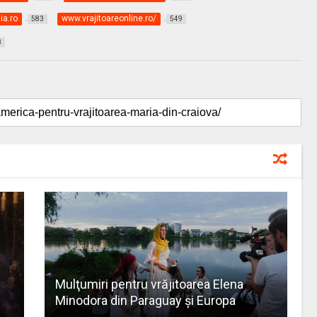
ia.ro
www.vrajitoareonline.ro/
583
549
8
Mulţumiri pentru vrăjitoarea Elena
Minodora din Paraguay și Europa