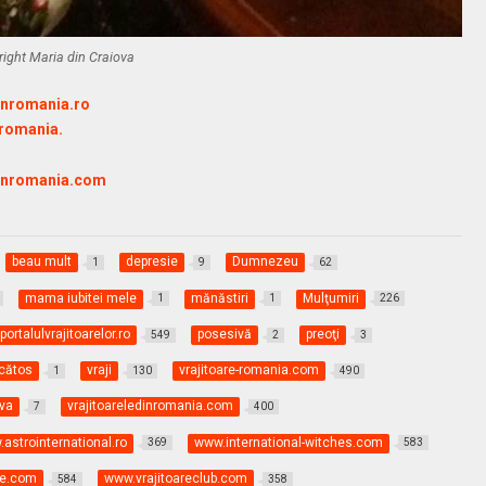
right Maria din Craiova
inromania.ro
-romania.
dinromania.com
beau mult
depresie
Dumnezeu
1
9
62
mama iubitei mele
mănăstiri
Mulţumiri
1
1
226
portalulvrajitoarelor.ro
posesivă
preoţi
549
2
3
ăcătos
vraji
vrajitoare-romania.com
1
130
490
ova
vrajitoareledinromania.com
7
400
astrointernational.ro
www.international-witches.com
369
583
ne.com
www.vrajitoareclub.com
584
358