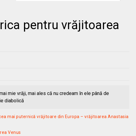
ica pentru vrăjitoarea
ai mie vrăji, mai ales că nu credeam în ele până de
ie diabolică
cea mai puternică vrăjitoare din Europa – vrăjitoarea Anastasia
oarea Venus