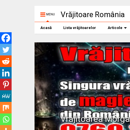
Vrăjitoare România
MENU
Acasă
Lista vrăjitoarelor
Articole
Vrajitoarea Morg