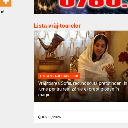
Lista vrăjitoarelor
LISTA VRAJITOARELOR
Vrăjitoarea Sofia, recunoscută pretutindeni în
lume pentru realizările ei prestigioase în
magie
07/08/2026