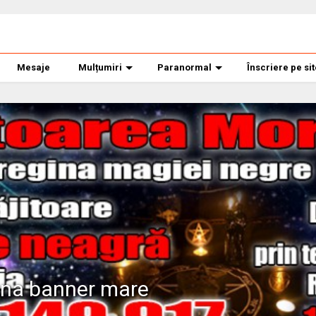
Mesaje
Mulțumiri
Paranormal
Înscriere pe si
ana banner mare