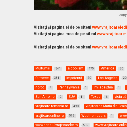
copy
Vizitaţi şi pagina ei de pe siteul
www.vrajitoareled
Vizitaţi şi pagina mea de pe siteul
www.vrajitoare
Vizitaţi şi pagina ei de pe siteul
www.vrajitoarele
Multumiri
alcoolism
America
341
175
50
farmece
impotenţă
Los Angeles
331
20
20
noroc
Pennsylvania
Philadelphia
4
1
1
San Antonio
SUA
Texas
viciu p
2
41
6
vrajitoare-romania.ro
vrăjitoarea Maria din Crai
490
vrajitoareonline.ro
Weather radars
www.
575
1
www.portalulvrajitoarelor.ro
www.vrajitoare-onli
555