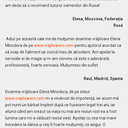
am decis să o recomand tuturor oamenilor din Rusia!
Elena, Moscova, Federația
Rusă
Aduc pe această cale mii de mulţumiri doamnei vrăjitoare Elena
Minodora de pe
www.vrajitoarero.com
pentru ajutorul acordat ca
să scap de faliment iar socrul meu de alcoolism. Am apelat la
serviciile ei de magie şi m-am convins că este o adevărată
profesionistă, foarte serioasă. Mulţumesc din suflet.
Raul, Madrid, Spania
Doamna vrăjitoare Elena Minodora, de pe siteul
www.vrajitoarero.com
m-a vindecat de impotenţă, iar acum mă
pot numi un bărbat împlinit după ce fusesem legat trei ani, iar
atunci când am crezut ca viaţa nu mai are niciun rost ea a fost
lumina care mi-a călăuzit restul vieţii. Apelaţi cu cea mai mare
încredere la dânsa şi veţi fi foarte mulţumiţi, vă asigur. O