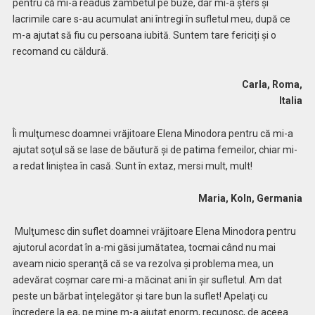
pentru că mi-a readus zâmbetul pe buze, dar mi-a şters și
lacrimile care s-au acumulat ani întregi în sufletul meu, după ce
m-a ajutat să fiu cu persoana iubită. Suntem tare fericiți și o
recomand cu căldură.
Carla, Roma,
Italia
Îi mulţumesc doamnei vrăjitoare Elena Minodora pentru că mi-a
ajutat soţul să se lase de băutură şi de patima femeilor, chiar mi-
a redat liniştea în casă. Sunt în extaz, mersi mult, mult!
Maria, Koln, Germania
Mulţumesc din suflet doamnei vrăjitoare Elena Minodora pentru
ajutorul acordat în a-mi găsi jumătatea, tocmai când nu mai
aveam nicio speranţă că se va rezolva şi problema mea, un
adevărat coșmar care mi-a măcinat ani în șir sufletul. Am dat
peste un bărbat înţelegător şi tare bun la suflet! Apelaţi cu
încredere la ea, pe mine m-a ajutat enorm, recunosc, de aceea