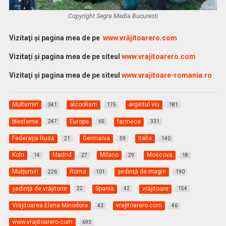
Copyright Segra Media Bucuresti
Vi
zitaţi şi pagina mea de pe
www.vrăjitoarero.com
Vizitaţi şi pagina mea de pe siteul
www.vrajitoarero.com
Vizitaţi şi pagina mea de pe siteul
www.vrajitoare-romania.ro
Multumiri
alcoolism
argintul viu
341
175
181
blesteme
Europa
farmece
247
65
331
Federaţia Rusă
Germania
Italia
21
59
140
Koln
Madrid
Milano
Moscova
14
27
29
18
Mulţumiri
Roma
şedinţă de magie
226
101
190
şedinţă de vrăjitorie
Spania
vrăjitoare
22
42
154
Vrăjitoarea Elena Minodora
vrajitoarero.com
43
46
www.vrajitoarero.com
693