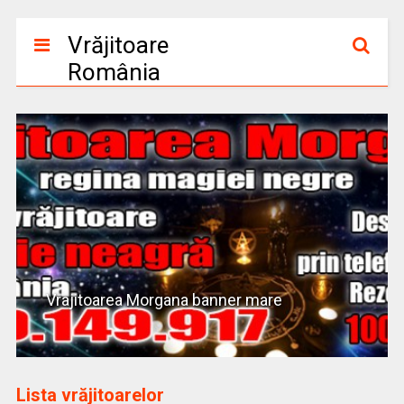
Vrăjitoare
România
Vrajitoarea Morgana banner mare
Lista vrăjitoarelor