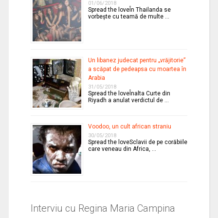
01/06/2018
Spread the loveÎn Thailanda se
vorbeşte cu teamă de multe …
Un libanez judecat pentru „vrăjitorie”
a scăpat de pedeapsa cu moartea în
Arabia
31/05/2018
Spread the loveÎnalta Curte din
Riyadh a anulat verdictul de …
Voodoo, un cult african straniu
30/05/2018
Spread the loveSclavii de pe corăbiile
care veneau din Africa, …
Interviu cu Regina Maria Campina