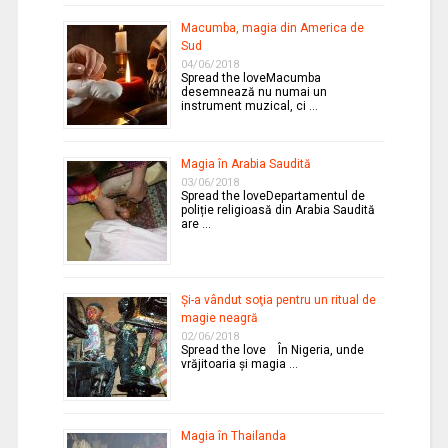
Macumba, magia din America de
Sud
04/06/2018
Spread the loveMacumba
desemnează nu numai un
instrument muzical, ci …
Magia în Arabia Saudită
03/06/2018
Spread the loveDepartamentul de
poliție religioasă din Arabia Saudită
are …
Şi-a vândut soţia pentru un ritual de
magie neagră
02/06/2018
Spread the love În Nigeria, unde
vrăjitoaria şi magia …
Magia în Thailanda