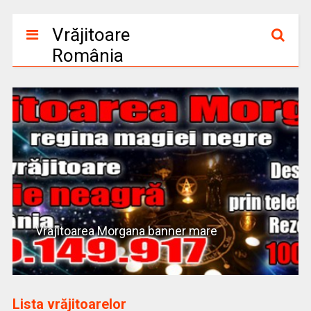
Vrăjitoare
România
Vrajitoarea Morgana banner mare
Lista vrăjitoarelor