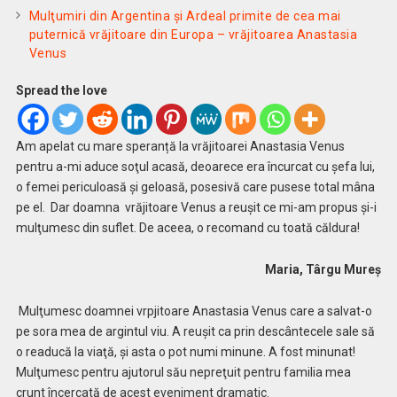
Mulţumiri din Argentina și Ardeal primite de cea mai
puternică vrăjitoare din Europa – vrăjitoarea Anastasia
Venus
Spread the love
Am apelat cu mare speranță la vrăjitoarei Anastasia Venus
pentru a-mi aduce soţul acasă, deoarece era încurcat cu şefa lui,
o femei periculoasă şi geloasă, posesivă care pusese total mâna
pe el. Dar doamna vrăjitoare Venus a reuşit ce mi-am propus şi-i
mulţumesc din suflet. De aceea, o recomand cu toată căldura!
Maria, Târgu Mureș
Mulţumesc doamnei vrpjitoare Anastasia Venus care a salvat-o
pe sora mea de argintul viu. A reuşit ca prin descântecele sale să
o readucă la viaţă, şi asta o pot numi minune. A fost minunat!
Mulţumesc pentru ajutorul său nepreţuit pentru familia mea
crunt încercată de acest eveniment dramatic.