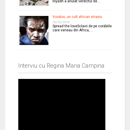
Riyadh a anulat verdictul de …
Voodoo, un cult african straniu
30/05/2018
Spread the loveSclavii de pe corăbiile
care veneau din Africa, …
Interviu cu Regina Maria Campina