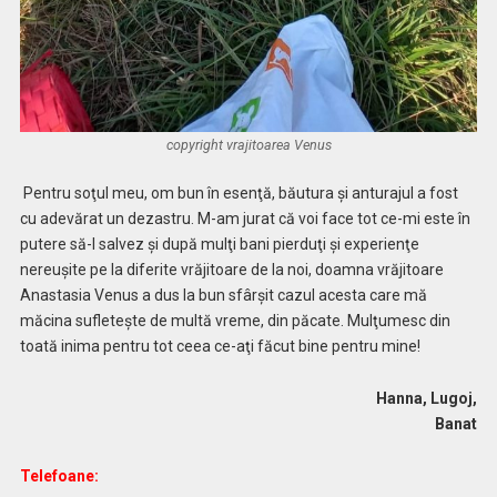
copyright vrajitoarea Venus
Pentru soţul meu, om bun în esenţă, băutura şi anturajul a fost
cu adevărat un dezastru. M-am jurat că voi face tot ce-mi este în
putere să-l salvez şi după mulţi bani pierduţi şi experienţe
nereuşite pe la diferite vrăjitoare de la noi, doamna vrăjitoare
Anastasia Venus a dus la bun sfârşit cazul acesta care mă
măcina sufleteşte de multă vreme, din păcate. Mulţumesc din
toată inima pentru tot ceea ce-aţi făcut bine pentru mine!
Hanna, Lugoj,
Banat
Telefoane: