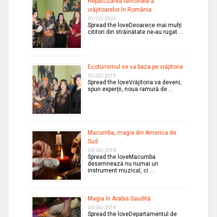
Repartizarea teritorială a
vrăjitoarelor în România
01/02/2024
Spread the loveDeoarece mai mulți
cititori din străinătate ne-au rugat …
Ecoturismul se va baza pe vrăjitorie
01/02/2019
Spread the loveVrăjitoria va deveni,
spun experții, noua ramură de …
Macumba, magia din America de
Sud
04/06/2018
Spread the loveMacumba
desemnează nu numai un
instrument muzical, ci …
Magia în Arabia Saudită
03/06/2018
Spread the loveDepartamentul de