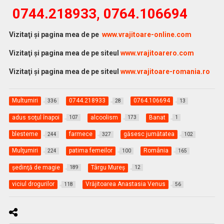
0744.218933, 0764.106694
Vi
zitaţi şi pagina mea de pe
www.vrajitoare-online.com
Vizitaţi şi pagina mea de pe siteul
www.vrajitoarero.com
Vizitaţi şi pagina mea de pe siteul
www.vrajitoare-romania.ro
Multumiri
0744.218933
0764.106694
336
28
13
adus soţul înapoi
alcoolism
Banat
107
173
1
blesteme
farmece
găsesc jumătatea
244
327
102
Mulţumiri
patima femeilor
România
224
100
165
şedinţă de magie
Târgu Mureş
189
12
viciul drogurilor
Vrăjitoarea Anastasia Venus
118
56