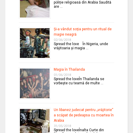
poliție religioasă din Arabia Saudită
are …
Şi-a vândut soţia pentru un ritual de
magie neagră
02/06/2018
Spread the love În Nigeria, unde
vrăjitoaria şi magia …
Magia în Thailanda
01/06/2018
Spread the loveÎn Thailanda se
vorbeşte cu teamă de multe …
Un libanez judecat pentru „vrăjitorie”
a scăpat de pedeapsa cu moartea în
Arabia
31/05/2018
Spread the loveÎnalta Curte din