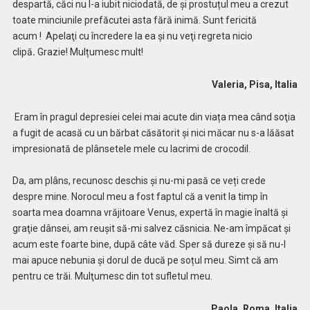
despartă, căci nu l-a iubit niciodată, de și prostuțul meu a crezut
toate minciunile prefăcutei asta fără inimă.
Sunt fericită
acum !
Apelaţi cu încredere la ea şi nu veţi regreta nicio
clipă
.
Grazie! Mulțumesc mult!
Valeria, Pisa, Italia
Eram în pragul depresiei celei mai acute din viața mea când soţia
a fugit de acasă cu un bărbat căsătorit și nici măcar nu s-a lăăsat
impresionată de plânsetele mele cu lacrimi de crocodil.
Da, am plâns, recunosc deschis și nu-mi pasă ce veți crede
despre mine. Norocul meu a fost faptul că a venit la timp în
soarta mea doamna vrăjitoare Venus, expertă în magie înaltă şi
graţie dânsei, am reuşit să-mi salvez căsnicia. Ne-am împăcat şi
acum este foarte bine, după câte văd. Sper să dureze și să nu-l
mai apuce nebunia și dorul de ducă pe soțul meu. Simt că am
pentru ce trăi. Mulţumesc din tot sufletul meu.
Paola, Roma, Italia