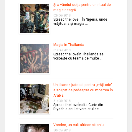
Şi-a vândut soţia pentru un ritual de
magie neagră
02/06/2018
Spread the love În Nigeria, unde
vrăjitoaria şi magia …
Magia în Thailanda
01/06/2018
Spread the loveÎn Thailanda se
vorbeşte cu teamă de multe …
Un libanez judecat pentru „vrăjitorie”
a scăpat de pedeapsa cu moartea în
Arabia
31/05/2018
Spread the loveÎnalta Curte din
Riyadh a anulat verdictul de …
Voodoo, un cult african straniu
30/05/2018