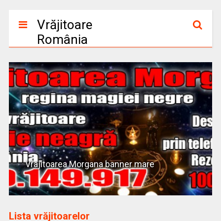
Vrăjitoare
România
Vrajitoarea Morgana banner mare
Lista vrăjitoarelor