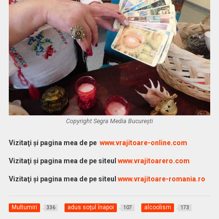
Copyright Segra Media București
Vi
zitaţi şi pagina mea de pe
www.vrajitoare-online.com
Vizitaţi şi pagina mea de pe siteul
www.vrajitoarero.com
Vizitaţi şi pagina mea de pe siteul
www.vrajitoare-romania.ro
Multumiri
adus soţul înapoi
alcoolism
336
107
173