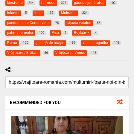
blesteme
farmece
găsesc jumătatea
244
327
102
Islanda
Italia
Mulţumiri
5
139
224
pandemia de Coronavirus
păpuşa voodoo
75
53
patima femeilor
Pisa
Reykjavik
100
2
4
Roma
şedinţă de magie
viciul drogurilor
100
189
118
Vrăjitoarea Brăţara
Vrăjitoarea Venus
66
116
RECOMMENDED FOR YOU