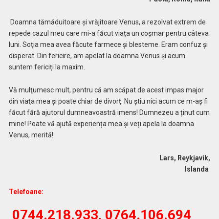
Doamna tămăduitoare și vrăjitoare Venus, a rezolvat extrem de
repede cazul meu care mi-a făcut viața un coșmar pentru câteva
luni. Soţia mea avea făcute farmece şi blesteme. Eram confuz şi
disperat. Din fericire, am apelat la doamna Venus și acum
suntem fericiți la maxim.
Vă mulţumesc mult, pentru că am scăpat de acest impas major
din viaţa mea şi poate chiar de divorţ. Nu ştiu nici acum ce m-aş fi
făcut fără ajutorul dumneavoastră imens! Dumnezeu a ținut cum
mine! Poate vă ajută experiența mea și veți apela la doamna
Venus, merită!
Lars, Reykjavik,
Islanda
Telefoane:
0744.218.933, 0764.106.694