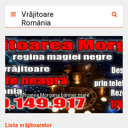
Vrăjitoare
România
Vrajitoarea Morgana banner mare
Lista vrăjitoarelor