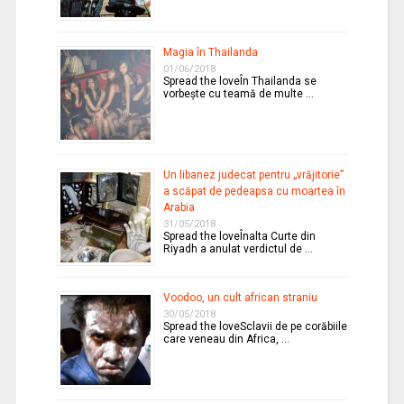
Magia în Thailanda
01/06/2018
Spread the loveÎn Thailanda se
vorbeşte cu teamă de multe …
Un libanez judecat pentru „vrăjitorie”
a scăpat de pedeapsa cu moartea în
Arabia
31/05/2018
Spread the loveÎnalta Curte din
Riyadh a anulat verdictul de …
Voodoo, un cult african straniu
30/05/2018
Spread the loveSclavii de pe corăbiile
care veneau din Africa, …