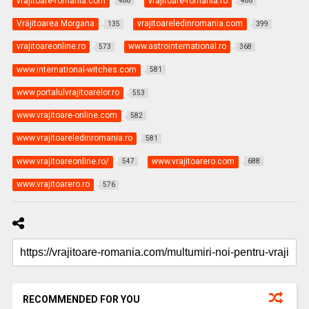
vrajitoare-romania.com
vrajitoare-romania.ro
488
488
Vrăjitoarea Morgana
vrajitoareledinromania.com
135
399
vrajitoareonline.ro
www.astrointernational.ro
573
368
www.international-witches.com
581
www.portalulvrajitoarelor.ro
553
www.vrajitoare-online.com
582
www.vrajitoareledinromania.ro
581
www.vrajitoareonline.ro/
www.vrajitoarero.com
547
688
www.vrajitoarero.ro
576
RECOMMENDED FOR YOU