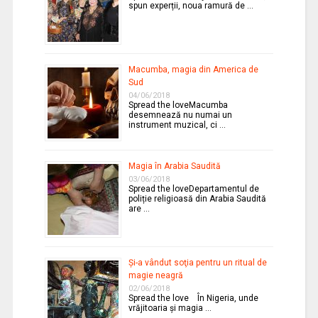
spun experții, noua ramură de …
Macumba, magia din America de
Sud
04/06/2018
Spread the loveMacumba
desemnează nu numai un
instrument muzical, ci …
Magia în Arabia Saudită
03/06/2018
Spread the loveDepartamentul de
poliție religioasă din Arabia Saudită
are …
Şi-a vândut soţia pentru un ritual de
magie neagră
02/06/2018
Spread the love În Nigeria, unde
vrăjitoaria şi magia …