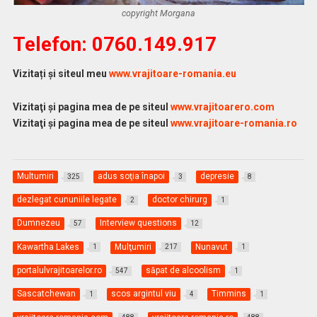
copyright Morgana
Telefon: 0760.149.917
Vizitați și siteul meu
www.vrajitoare-romania.eu
Vizitaţi şi pagina mea de pe siteul
www.vrajitoarero.com
Vizitaţi şi pagina mea de pe siteul
www.vrajitoare-romania.ro
Multumiri
adus soţia înapoi
depresie
325
3
8
dezlegat cununiile legate
doctor chirurg
2
1
Dumnezeu
Interview questions
57
12
Kawartha Lakes
Mulţumiri
Nunavut
1
217
1
portalulvrajitoarelor.ro
săpat de alcoolism
547
1
Sascatchewan
scos argintul viu
Timmins
1
4
1