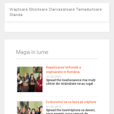
Vrajitoare Ghicitoare Clarvazatoare Tamaduitoare
Olanda
Magia în lume
Repartizarea teritorială a
vrăjitoarelor în România
01/02/2024
Spread the loveDeoarece mai mulți
cititori din străinătate ne-au rugat …
Ecoturismul se va baza pe vrăjitorie
01/02/2019
Spread the loveVrăjitoria va deveni,
spun experții, noua ramură de …