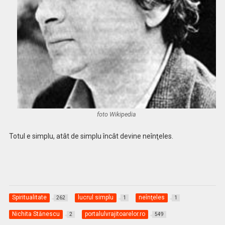
foto Wikipedia
Totul e simplu, atât de simplu încât devine neînţeles.
Spiritualitate
lucrul simplu
neînţeles
262
1
1
Nichita Stănescu
portalulvrajitoarelor.ro
2
549