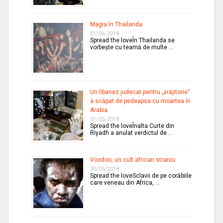
Magia în Thailanda
01/06/2018
Spread the loveÎn Thailanda se
vorbeşte cu teamă de multe …
Un libanez judecat pentru „vrăjitorie”
a scăpat de pedeapsa cu moartea în
Arabia
31/05/2018
Spread the loveÎnalta Curte din
Riyadh a anulat verdictul de …
Voodoo, un cult african straniu
30/05/2018
Spread the loveSclavii de pe corăbiile
care veneau din Africa, …