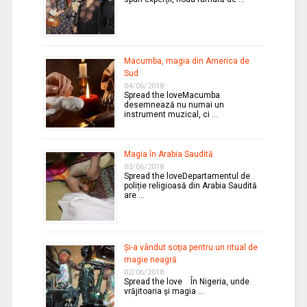
Macumba, magia din America de
Sud
04/06/2018
Spread the loveMacumba
desemnează nu numai un
instrument muzical, ci …
Magia în Arabia Saudită
03/06/2018
Spread the loveDepartamentul de
poliție religioasă din Arabia Saudită
are …
Şi-a vândut soţia pentru un ritual de
magie neagră
02/06/2018
Spread the love În Nigeria, unde
vrăjitoaria şi magia …