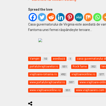
Spread the love
Casa guvernatorului de Virginia este asediată de vamp
Fantoma unei femei răspândeşte teroare…
Vampiri
asediază
casa guvernatorului di
10
1
portalulvrajitoarelor.ro
Rock fame
ter
551
352
vrajitoare-romania.ro
vrajitoareonline.ro
492
577
www.portalulvrajitoarelor.ro
www.vrajitoare-onli
557
www.vrajitoareonline.ro/
www.vrajitoarero.com
551