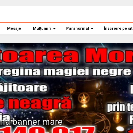
Mesaje
Mulțumiri
Paranormal
Înscriere pe si
ana banner mare