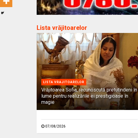
Lista vrăjitoarelor
LISTA VRAJITOARELOR
Vrăjitoarea Sofia, recunoscută pretutindeni în
lume pentru realizările ei prestigioase în
magie
07/08/2026