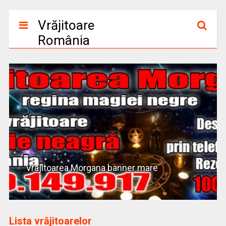
Vrăjitoare
România
Vrajitoarea Morgana banner mare
Lista vrăjitoarelor