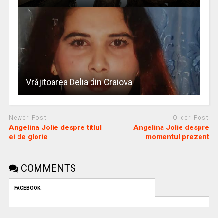
Vrăjitoarea Delia din Craiova
Newer Post
Older Post
Angelina Jolie despre titlul
Angelina Jolie despre
ei de glorie
momentul prezent
COMMENTS
FACEBOOK: