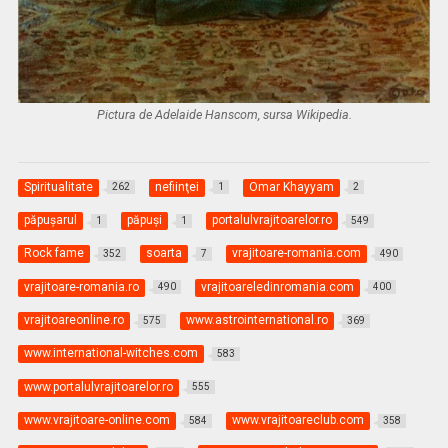
Pictura de Adelaide Hanscom, sursa Wikipedia.
Spiritualitate
nefiinţei
Omar Khayyam
262
1
2
păpuşarul
păpuşi
portalulvrajitoarelor.ro
1
1
549
Rock fame
soarta
vrajitoare-romania.com
352
7
490
vrajitoare-romania.ro
vrajitoareledinromania.com
490
400
vrajitoareonline.ro
www.astrointernational.ro
575
369
www.international-witches.com
583
www.portalulvrajitoarelor.ro
555
www.vrajitoare-online.com
www.vrajitoareclub.com
584
358