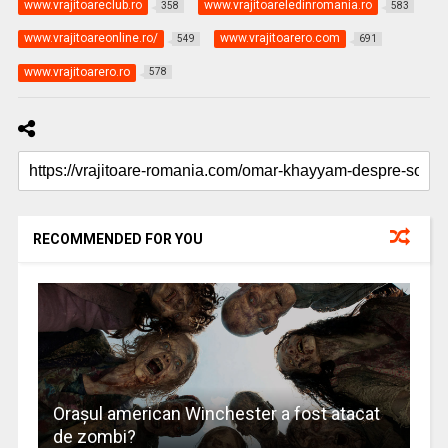
www.vrajitoareclub.ro
www.vrajitoareledinromania.ro
358
583
www.vrajitoareonline.ro/
www.vrajitoarero.com
549
691
www.vrajitoarero.ro
578
RECOMMENDED FOR YOU
Oraşul american Winchester a fost atacat
de zombi?