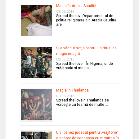
Magia în Arabia Saudită
03/06/2018
Spread the loveDepartamentul de
poliție religioasă din Arabia Saudită
are …
Şi-a vândut soţia pentru un ritual de
magie neagră
02/06/2018
Spread the love În Nigeria, unde
vrăjitoaria şi magia …
Magia în Thailanda
01/06/2018
Spread the loveÎn Thailanda se
vorbeşte cu teamă de multe …
Un libanez judecat pentru „vrăjitorie”
a scăpat de pedeapsa cu moartea în