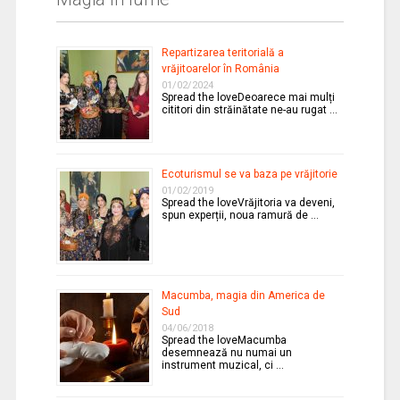
Repartizarea teritorială a
vrăjitoarelor în România
01/02/2024
Spread the loveDeoarece mai mulți
cititori din străinătate ne-au rugat …
Ecoturismul se va baza pe vrăjitorie
01/02/2019
Spread the loveVrăjitoria va deveni,
spun experții, noua ramură de …
Macumba, magia din America de
Sud
04/06/2018
Spread the loveMacumba
desemnează nu numai un
instrument muzical, ci …