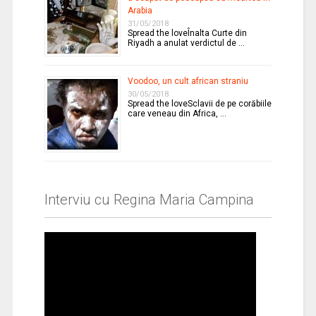
Arabia
31/05/2018
Spread the loveÎnalta Curte din
Riyadh a anulat verdictul de …
Voodoo, un cult african straniu
30/05/2018
Spread the loveSclavii de pe corăbiile
care veneau din Africa, …
Interviu cu Regina Maria Campina