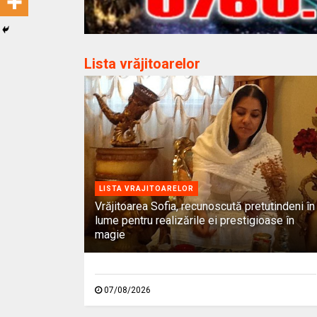
Lista vrăjitoarelor
LISTA VRAJITOARELOR
Vrăjitoarea Sofia, recunoscută pretutindeni în
lume pentru realizările ei prestigioase în
magie
07/08/2026