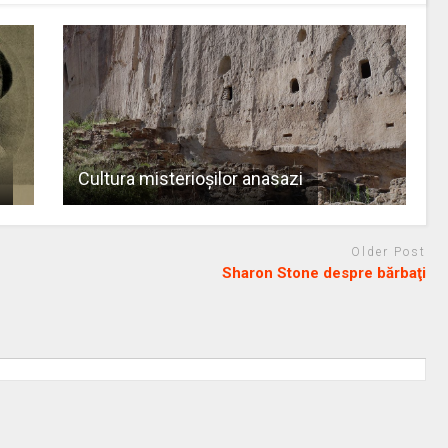
Cultura misterioşilor anasazi
Older Post
Sharon Stone despre bărbaţi