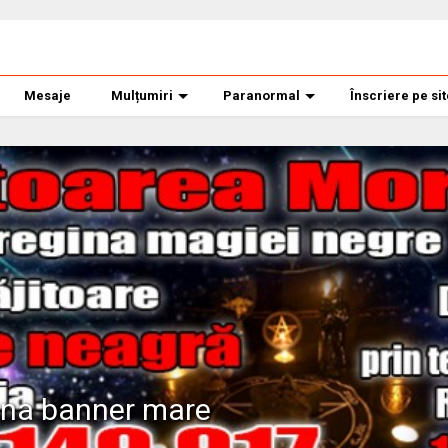
Mesaje
Mulțumiri
Paranormal
Înscriere pe si
ana banner mare