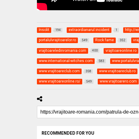
Insolit
extraordianarul incident
http://
194
1
portalulvrajitoarelor.ro
Rock fame
vra
549
352
vrajitoareledinromania.com
vrajitoareonline.ro
400
www.international-witches.com
www.portalulvraj
583
www.vrajitoareclub.com
www.vrajitoareclub.ro
358
www.vrajitoareonline.ro/
www.vrajitoarero.com
549
RECOMMENDED FOR YOU