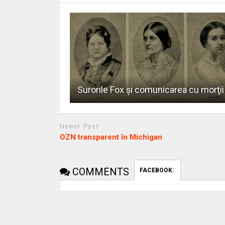
Surorile Fox şi comunicarea cu morţii
Newer Post
OZN transparent în Michigan
COMMENTS
FACEBOOK: