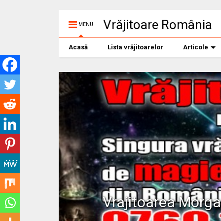
Vrăjitoare România
MENU
Acasă
Lista vrăjitoarelor
Articole
Vrajitoarea Morg