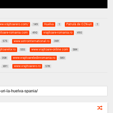
www.vrăjitoarero.com/
Huelva
Patrulă de OZN-uri
149
1
1
jitoare-romania.com
vrajitoare-romania.ro
490
490
www.astrointernational.ro
575
369
itoarelor.ro
www.vrajitoare-online.com
555
584
www.vrajitoareledinromania.ro
358
583
www.vrajitoarero.ro
691
578