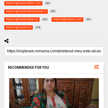
www.vrajitoare-online.com
584
www.vrajitoareledinromania.ro
583
www.vrajitoareonline.ro/
www.vrajitoarero.com
549
691
www.vrajitoarero.ro
578
RECOMMENDED FOR YOU