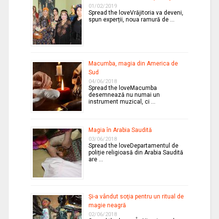
01/02/2019
Spread the loveVrăjitoria va deveni,
spun experții, noua ramură de …
Macumba, magia din America de
Sud
04/06/2018
Spread the loveMacumba
desemnează nu numai un
instrument muzical, ci …
Magia în Arabia Saudită
03/06/2018
Spread the loveDepartamentul de
poliție religioasă din Arabia Saudită
are …
Şi-a vândut soţia pentru un ritual de
magie neagră
02/06/2018