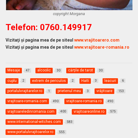
copyright Morgana
Telefon: 0760.149917
Vizitaţi şi pagina mea de pe siteul
www.vrajitoarero.com
Vizitaţi şi pagina mea de pe siteul
www.vrajitoare-romania.ro
Mesaje
alcoolic
cărţile de tarot
47
30
30
cuplu
extrem de periculos
Haiti
leacuri
2
2
3
6
portalulvrajitarelor.ro
prietenul meu
vrăjitoare
1
3
153
vrajitoare-romania.com
vrajitoare-romania.ro
490
490
vrajitoareledinromania.com
vrajitoareonline.ro
400
575
www.international-witches.com
583
www.portalulvrajitoarelor.ro
555