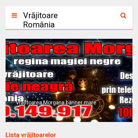
Vrăjitoare
România
Vrajitoarea Morgana banner mare
Lista vrăjitoarelor