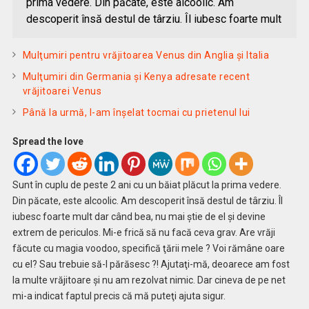
prima vedere. Din păcate, este alcoolic. Am
descoperit însă destul de târziu. Îl iubesc foarte mult
Mulţumiri pentru vrăjitoarea Venus din Anglia și Italia
Mulţumiri din Germania și Kenya adresate recent
vrăjitoarei Venus
Până la urmă, l-am înșelat tocmai cu prietenul lui
Spread the love
Sunt în cuplu de peste 2 ani cu un băiat plăcut la prima vedere.
Din păcate, este alcoolic. Am descoperit însă destul de târziu. Îl
iubesc foarte mult dar când bea, nu mai ştie de el şi devine
extrem de periculos. Mi-e frică să nu facă ceva grav. Are vrăji
făcute cu magia voodoo, specifică ţării mele ? Voi rămâne oare
cu el? Sau trebuie să-l părăsesc ?! Ajutaţi-mă, deoarece am fost
la multe vrăjitoare şi nu am rezolvat nimic. Dar cineva de pe net
mi-a indicat faptul precis că mă puteţi ajuta sigur.