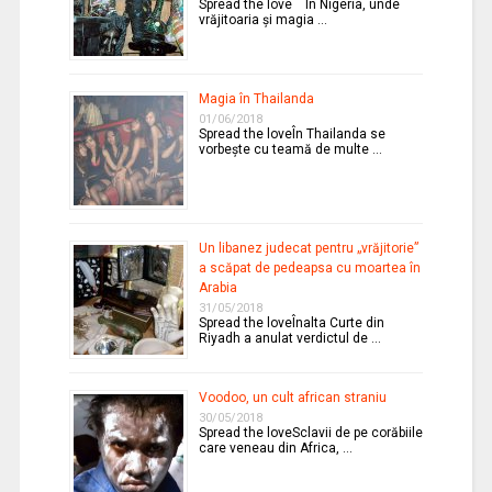
Spread the love În Nigeria, unde
vrăjitoaria şi magia …
Magia în Thailanda
01/06/2018
Spread the loveÎn Thailanda se
vorbeşte cu teamă de multe …
Un libanez judecat pentru „vrăjitorie”
a scăpat de pedeapsa cu moartea în
Arabia
31/05/2018
Spread the loveÎnalta Curte din
Riyadh a anulat verdictul de …
Voodoo, un cult african straniu
30/05/2018
Spread the loveSclavii de pe corăbiile
care veneau din Africa, …