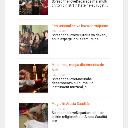
Spread the loveDeoarece mai mulți
cititori din străinătate ne-au rugat …
Ecoturismul se va baza pe vrăjitorie
01/02/2019
Spread the loveVrăjitoria va deveni,
spun experții, noua ramură de …
Macumba, magia din America de
Sud
04/06/2018
Spread the loveMacumba
desemnează nu numai un
instrument muzical, ci …
Magia în Arabia Saudită
03/06/2018
Spread the loveDepartamentul de
poliție religioasă din Arabia Saudită
are …