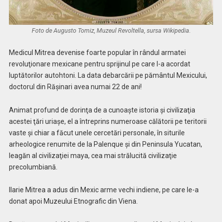
Foto de Augusto Tomiz, Muzeul Revoltella, sursa Wikipedia.
Medicul Mitrea devenise foarte popular în rândul armatei
revoluţionare mexicane pentru sprijinul pe care l-a acordat
luptătorilor autohtoni. La data debarcării pe pământul Mexicului,
doctorul din Răşinari avea numai 22 de ani!
Animat profund de dorinţa de a cunoaşte istoria şi civilizaţia
acestei ţări uriaşe, el a întreprins numeroase călătorii pe teritorii
vaste şi chiar a făcut unele cercetări personale, în siturile
arheologice renumite de la Palenque şi din Peninsula Yucatan,
leagăn al civilizaţiei maya, cea mai strălucită civilizaţie
precolumbiană.
Ilarie Mitrea a adus din Mexic arme vechi indiene, pe care le-a
donat apoi Muzeului Etnografic din Viena.