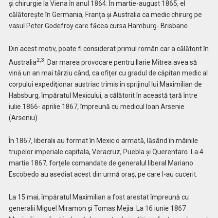
şi chirurgie la Viena în anul 1864. În martie-august 1865, el
călătoreşte în Germania, Franţa şi Australia ca medic chirurg pe
vasul Peter Godefroy care făcea cursa Hamburg- Brisbane.
Din acest motiv, poate fi considerat primul român car a călătorit în
2,3
Australia
. Dar marea provocare pentru Ilarie Mitrea avea să
vină un an mai târziu când, ca ofiţer cu gradul de căpitan medic al
corpului expediţionar austriac trimis în sprijinul lui Maximilian de
Habsburg, împăratul Mexicului, a călătorit în această ţară între
iulie 1866- aprilie 1867, împreună cu medicul Ioan Arsenie
(Arseniu).
În 1867, liberalii au format în Mexic o armată, lăsând în mâinile
trupelor imperiale capitala, Veracruz, Puebla şi Querentaro. La 4
martie 1867, forţele comandate de generalul liberal Mariano
Escobedo au asediat acest din urmă oraş, pe care l-au cucerit.
La 15 mai, împăratul Maximilian a fost arestat împreună cu
generalii Miguel Miramon şi Tomas Mejia. La 16 iunie 1867