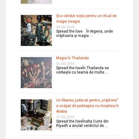
Şi-a vândut soţia pentru un ritual de
magie neagră
02/06/2018
Spread the love În Nigeria, unde
vrăjitoaria şi magia …
Magia în Thailanda
01/06/2018
Spread the loveÎn Thailanda se
vorbeşte cu teamă de multe …
Un libanez judecat pentru „vrăjitorie”
a scăpat de pedeapsa cu moartea în
Arabia
31/05/2018
Spread the loveÎnalta Curte din
Riyadh a anulat verdictul de …