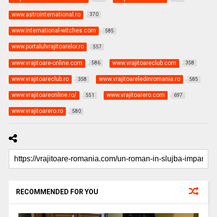
www.astrointernational.ro
370
www.international-witches.com
585
www.portalulvrajitoarelor.ro
557
www.vrajitoare-online.com
www.vrajitoareclub.com
586
358
www.vrajitoareclub.ro
www.vrajitoareledinromania.ro
358
585
www.vrajitoareonline.ro/
www.vrajitoarero.com
551
697
www.vrajitoarero.ro
580
RECOMMENDED FOR YOU