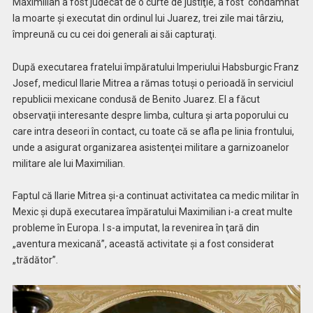
Maximilian a fost judecat de o curte de justiţie, a fost condamnat
la moarte şi executat din ordinul lui Juarez, trei zile mai târziu,
împreună cu cu cei doi generali ai săi capturaţi.
După executarea fratelui împăratului Imperiului Habsburgic Franz
Josef, medicul Ilarie Mitrea a rămas totuşi o perioadă în serviciul
republicii mexicane condusă de Benito Juarez. El a făcut
observaţii interesante despre limba, cultura şi arta poporului cu
care intra deseori în contact, cu toate că se afla pe linia frontului,
unde a asigurat organizarea asistenţei militare a garnizoanelor
militare ale lui Maximilian.
Faptul că Ilarie Mitrea şi-a continuat activitatea ca medic militar în
Mexic şi după executarea împăratului Maximilian i-a creat multe
probleme în Europa. I s-a imputat, la revenirea în ţară din
„aventura mexicană”, această activitate şi a fost considerat
„trădător”.