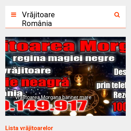
Vrăjitoare
România
Vrajitoarea Morgana banner mare
Lista vrăjitoarelor