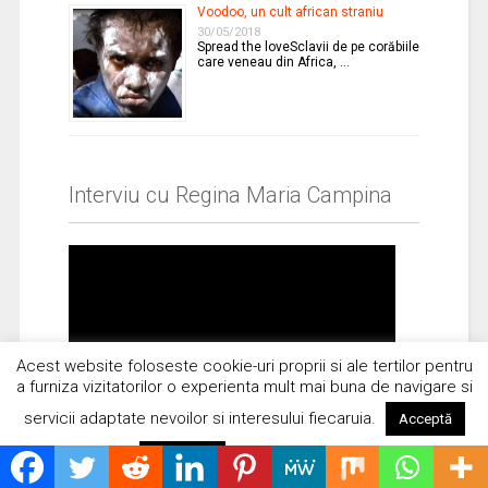
Voodoo, un cult african straniu
30/05/2018
Spread the loveSclavii de pe corăbiile
care veneau din Africa, …
Interviu cu Regina Maria Campina
Acest website foloseste cookie-uri proprii si ale tertilor pentru
a furniza vizitatorilor o experienta mult mai buna de navigare si
servicii adaptate nevoilor si interesului fiecaruia.
Acceptă
Citește mai mult
Respinge