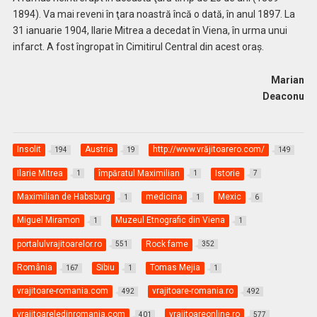
1894). Va mai reveni în ţara noastră încă o dată, în anul 1897. La
31 ianuarie 1904, Ilarie Mitrea a decedat în Viena, în urma unui
infarct. A fost îngropat în Cimitirul Central din acest oraş.
Marian
Deaconu
Insolit
Austria
http://www.vrăjitoarero.com/
194
19
149
Ilarie Mitrea
împăratul Maximilian
Istorie
1
1
7
Maximilian de Habsburg
medicina
Mexic
1
1
6
Miguel Miramon
Muzeul Etnografic din Viena
1
1
portalulvrajitoarelor.ro
Rock fame
551
352
România
Sibiu
Tomas Mejia
167
1
1
vrajitoare-romania.com
vrajitoare-romania.ro
492
492
vrajitoareledinromania.com
vrajitoareonline.ro
401
577