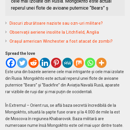
cele mai izolate din Rusia. Mongokhto este actual
reperul unei flote de avioane puternice “Bears” ș
Discuri zburătoare naziste sau ozn-uri militare?
Observaţii aeriene insolite la Litchfield, Anglia
Oraşul american Winchester a fost atacat de zombi?
Spread the love
Este una din bazele aeriene cele mai intrigante și cele mai izolate
din Rusia. Mongokhto este actual reperul unei flote de avioane
puternice “Bears” și “Backfire” din Aviația Navală Rusă, aparate
rar vizibile de ruși dar și mai puțin de occidentali.
În Extremul – Orient rus, se află baza secretă încredibilă de la
Mongokhto, situată la șapte fuse orare și la 4.000 de mile la est
de Moscova în regiunea Khabarovsk. Baza militară are
numeroase nume însă Mongokhto este cel mai ușor dintre toate.