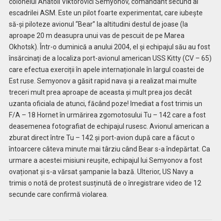
colonelul Anatoli Viktorovici Semyonov, comandant secund al
escadrilei ASM. Este un pilot foarte experimentat, care iubește
să-și piloteze avionul “Bear” la altitudini destul de joase (la
aproape 20 m deasupra unui vas de pescuit de pe Marea
Okhotsk). Într-o duminică a anului 2004, el și echipajul său au fost
însărcinați de a localiza port-avionul american USS Kitty (CV – 65)
care efectua exerciții în apele internaționale în largul coastei de
Est ruse. Semyonov a găsit rapid nava și a realizat mai multe
treceri mult prea aproape de aceasta și mult prea jos decât
uzanta oficiala de atunci, făcând poze! Imediat a fost trimis un
F/A – 18 Hornet în urmărirea zgomotosului Tu – 142 care a fost
deasemenea fotografiat de echipajul rusesc. Avionul american a
zburat direct între Tu – 142 și port-avion după care a făcut o
întoarcere câteva minute mai târziu când Bear s-a îndepărtat. Ca
urmare a acestei misiuni reușite, echipajul lui Semyonov a fost
ovaționat și s-a vărsat șampanie la bază. Ulterior, US Navy a
trimis o notă de protest susținută de o înregistrare video de 12
secunde care confirmă violarea.