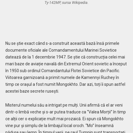
Ty-142MP, sursa Wikipedia.
Nu se știe exact când s-a construit această bază însă primele
documente oficiale ale Comandamentului Marinei Sovietice
datează de la 1 decembrie 1947. Se știe că construcția celei mai
mari baze de aviație navală din Extremul Orient sovietic a început
în 1950 sub ordinul Comandantului Flotei Sovietice din Pacific.
Viitoarea garnizoană a primit numele de Kamennyi Ruchey în
timp ce orașul a fost numit Mongokhto. Dar azi, toți îi spun astfel
acestei baze secrete rusești.
Misterul numelui său a intrigat pe mulți. Unii afirmă că el ar veni
dintr-o limbă veche și s-ar putea traduce ca “Valea Morții” în timp
ce alții cer o explicație mult mai prozaică. Ei spun că Mongokhto
vine pur și simplu de la limbajul local oroch. “Mo” înseamnă
pădure sau lemn. În timpul verii, pe raul Tumnin sunt transportați