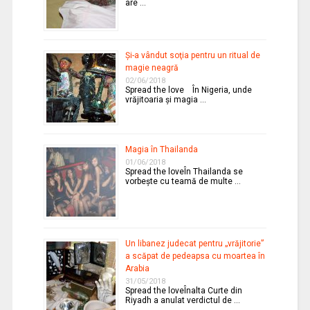
are …
Şi-a vândut soţia pentru un ritual de
magie neagră
02/06/2018
Spread the love În Nigeria, unde
vrăjitoaria şi magia …
Magia în Thailanda
01/06/2018
Spread the loveÎn Thailanda se
vorbeşte cu teamă de multe …
Un libanez judecat pentru „vrăjitorie”
a scăpat de pedeapsa cu moartea în
Arabia
31/05/2018
Spread the loveÎnalta Curte din
Riyadh a anulat verdictul de …