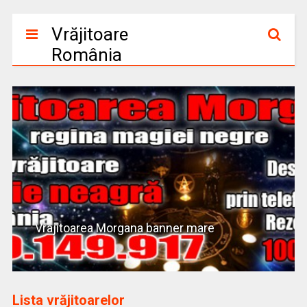
Vrăjitoare
România
Vrajitoarea Morgana banner mare
Lista vrăjitoarelor