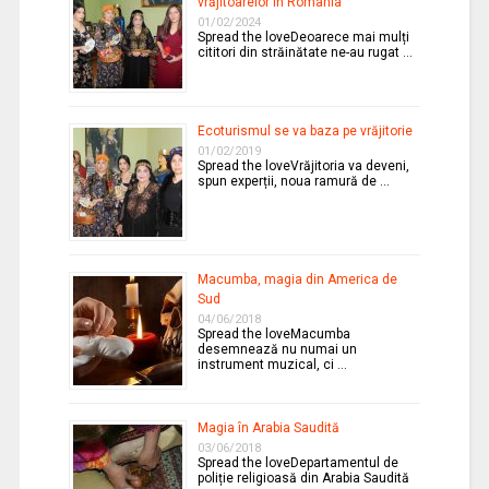
vrăjitoarelor în România
01/02/2024
Spread the loveDeoarece mai mulți
cititori din străinătate ne-au rugat …
Ecoturismul se va baza pe vrăjitorie
01/02/2019
Spread the loveVrăjitoria va deveni,
spun experții, noua ramură de …
Macumba, magia din America de
Sud
04/06/2018
Spread the loveMacumba
desemnează nu numai un
instrument muzical, ci …
Magia în Arabia Saudită
03/06/2018
Spread the loveDepartamentul de
poliție religioasă din Arabia Saudită