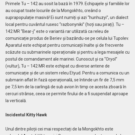
Primele Tu – 142 au sosit la bază în 1979. Echipajele și familiile lor
au ocupat toate locurile de la Mongokhto, creând o
suprapopulație masivă! Ei sunt numiți și azi “hunhuzyi”, un dialect
local pentru cuvântul rusesc “razbonyniki” (hoți sau pirați). Tu –
142 MR “Bear-j” este o variantă rar utilizată ca releu de
comunicație produs de Beriev și bazându-se pe celula lui Tupolev.
Aparatul este echipat pentru comunicații înalte și de frecvente
scăzute cu submarinele operaționale și pentru a lega mesajele cu
postul de comandament ale marinei. Cunoscut și ca “Oryol”
(vultur), Tu – 142 MR este echipat cu diverse antene de
comunicație și de un sistem releu Etyud. Pentru a comunica cu un
submarin aflat în fază operațională, se întinde un fir de 7,5 mm
pe 7,5 km de la carlingă de sub avion în timp ce acesta zboară în
cercuri strânse, ceea ce permite firului de a fi suspendat aproape
la verticală.
Incidentul Kitty Hawk
Unul dintre piloții cei mai respectați de la Mongokhto este