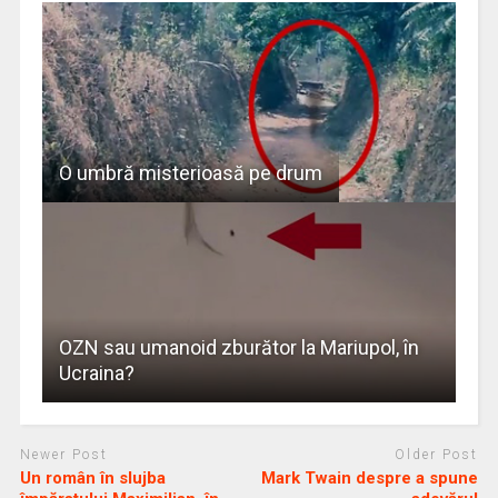
O umbră misterioasă pe drum
OZN sau umanoid zburător la Mariupol, în
Ucraina?
Newer Post
Older Post
Un român în slujba
Mark Twain despre a spune