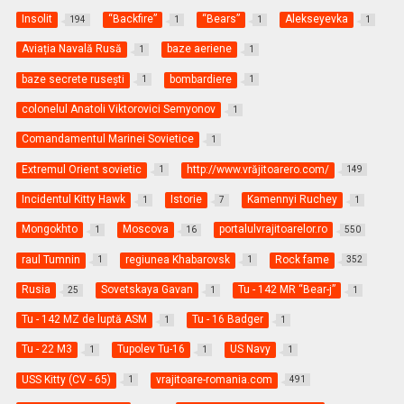
Insolit
“Backfire”
“Bears”
Alekseyevka
194
1
1
1
Aviația Navală Rusă
baze aeriene
1
1
baze secrete rusești
bombardiere
1
1
colonelul Anatoli Viktorovici Semyonov
1
Comandamentul Marinei Sovietice
1
Extremul Orient sovietic
http://www.vrăjitoarero.com/
1
149
Incidentul Kitty Hawk
Istorie
Kamennyi Ruchey
1
7
1
Mongokhto
Moscova
portalulvrajitoarelor.ro
1
16
550
raul Tumnin
regiunea Khabarovsk
Rock fame
1
1
352
Rusia
Sovetskaya Gavan
Tu - 142 MR “Bear-j”
25
1
1
Tu - 142 MZ de luptă ASM
Tu - 16 Badger
1
1
Tu - 22 M3
Tupolev Tu-16
US Navy
1
1
1
USS Kitty (CV - 65)
vrajitoare-romania.com
1
491