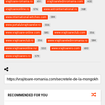
vrajitoare-romania.ro
vrajitoareledinromania.com
491
400
vrajitoareonline.ro
www.astrointernational.ro
576
368
www.international-witches.com
584
www.portalulvrajitoarelor.ro
556
www.vrajitoare-online.com
www.vrajitoareclub.com
585
356
www.vrajitoareclub.ro
www.vrajitoareledinromania.ro
356
584
www.vrajitoareonline.ro/
www.vrajitoarero.com
550
693
www.vrajitoarero.ro
579
RECOMMENDED FOR YOU