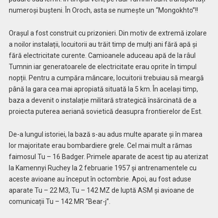
numeroși bușteni. În Oroch, asta se numește un “Mongokhto”!!
Orașul a fost construit cu prizonieri. Din motiv de extremă izolare
a noilor instalații, locuitorii au trăit timp de mulți ani fără apă și
fără electricitate curente. Camioanele aduceau apă de la râul
Tumnin iar generatoarele de electricitate erau oprite în timpul
nopții. Pentru a cumpăra mâncare, locuitorii trebuiau să meargă
până la gara cea mai apropiată situată la 5 km. În același timp,
baza a devenit o instalație militară strategică însărcinată de a
proiecta puterea aeriană sovietică deasupra frontierelor de Est.
De-a lungul istoriei, la bază s-au adus multe aparate și în marea
lor majoritate erau bombardiere grele. Cel mai mult a rămas
faimosul Tu – 16 Badger. Primele aparate de acest tip au aterizat
la Kamennyi Ruchey la 2 februarie 1957 și antrenamentele cu
aceste avioane au început în octombrie. Apoi, au fost aduse
aparate Tu – 22 M3, Tu – 142 MZ de luptă ASM și avioane de
comunicații Tu – 142 MR “Bear-j”.